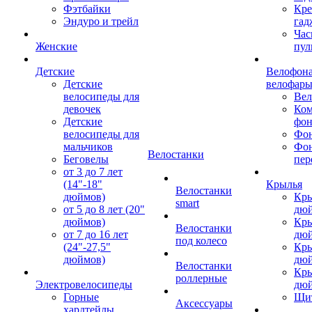
Фэтбайки
Кре
Эндуро и трейл
гад
Час
Женские
пул
Детские
Велофона
Детские
велофар
велосипеды для
Ве
девочек
Ком
Детские
фон
велосипеды для
Фон
мальчиков
Фо
Велостанки
Беговелы
пер
от 3 до 7 лет
(14"-18"
Крылья
Велостанки
дюймов)
Кры
smart
от 5 до 8 лет (20"
дю
дюймов)
Кры
Велостанки
от 7 до 16 лет
дю
под колесо
(24"-27,5"
Кры
дюймов)
дю
Велостанки
Кры
роллерные
Электровелосипеды
дю
Горные
Щи
Аксессуары
хардтейлы