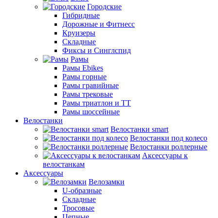
Городские
Гибридные
Дорожные и Фитнесс
Круизеры
Складные
Фиксы и Синглспид
Рамы
Рамы Ebikes
Рамы горные
Рамы гравийные
Рамы трековые
Рамы триатлон и ТТ
Рамы шоссейные
Велостанки
Велостанки smart
Велостанки под колесо
Велостанки роллерные
Аксессуары к
велостанкам
Аксессуары
Велозамки
U-образные
Складные
Тросовые
Цепные