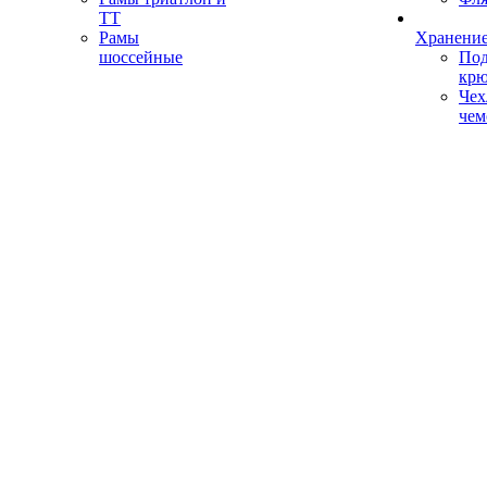
ТТ
Рамы
Хранение
шоссейные
Под
кр
Чех
чем