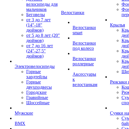
велосипеды для
Фон
мальчиков
Фо
Велостанки
Беговелы
пер
от 3 до 7 лет
(14"-18"
Крылья
Велостанки
дюймов)
Кры
smart
от 5 до 8 лет (20"
дю
дюймов)
Кры
Велостанки
от 7 до 16 лет
дю
под колесо
(24"-27,5"
Кры
дюймов)
дю
Велостанки
Кры
роллерные
Электровелосипеды
дю
Горные
Щи
Аксессуары
хардтейлы
к
Горные
Рюкзаки 
велостанкам
двухподвесы
Кош
Городские
Рюк
Гравийные
Су
Шоссейные
спо
Мужские
Сумки на
Сум
BMX
бай
Сум