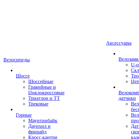
Аксессуары
Велозамк
Велосипеды
U-о
Скл
Шоссе
Тро
Шоссейные
Це
Гравийные и
Циклокроссовые
Велоком
Триатлон и ТТ
датчики
Трековые
Вел
бес
Горные
Вел
Маунтинбайк
про
Даунхил и
Дат
фрирайд
ско
Кросс-кантри
кад