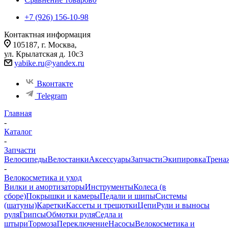
+7 (926) 156-10-98
Контактная информация
105187, г. Москва,
ул. Крылатская д. 10с3
yabike.ru@yandex.ru
Вконтакте
Telegram
Главная
-
Каталог
-
Запчасти
Велосипеды
Велостанки
Аксессуары
Запчасти
Экипировка
Трена
-
Велокосметика и уход
Вилки и амортизаторы
Инструменты
Колеса (в
сборе)
Покрышки и камеры
Педали и шипы
Системы
(шатуны)
Каретки
Кассеты и трещотки
Цепи
Рули и выносы
руля
Грипсы
Обмотки руля
Седла и
штыри
Тормоза
Переключение
Насосы
Велокосметика и