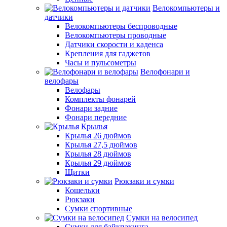
Велокомпьютеры и
датчики
Велокомпьютеры беспроводные
Велокомпьютеры проводные
Датчики скорости и каденса
Крепления для гаджетов
Часы и пульсометры
Велофонари и
велофары
Велофары
Комплекты фонарей
Фонари задние
Фонари передние
Крылья
Крылья 26 дюймов
Крылья 27,5 дюймов
Крылья 28 дюймов
Крылья 29 дюймов
Щитки
Рюкзаки и сумки
Кошельки
Рюкзаки
Сумки спортивные
Сумки на велосипед
Сумки для байкпакинга