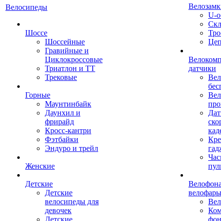
Велозамк
Велосипеды
U-о
Скл
Шоссе
Тро
Шоссейные
Це
Гравийные и
Циклокроссовые
Велоком
Триатлон и ТТ
датчики
Трековые
Вел
бес
Горные
Вел
Маунтинбайк
про
Даунхил и
Дат
фрирайд
ско
Кросс-кантри
кад
Фэтбайки
Кре
Эндуро и трейл
гад
Час
Женские
пул
Детские
Велофона
Детские
велофар
велосипеды для
Ве
девочек
Ком
Детские
фон