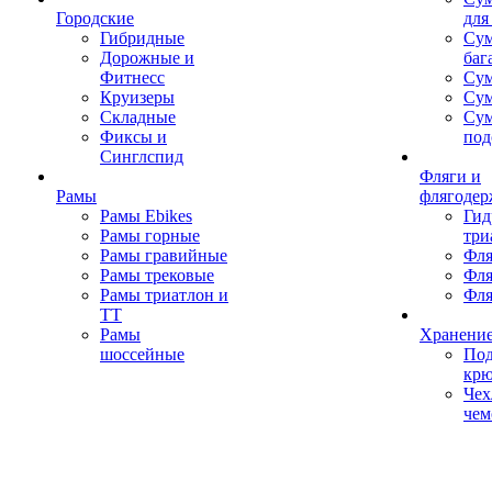
Городские
для
Гибридные
Сум
Дорожные и
баг
Фитнесс
Сум
Круизеры
Сум
Складные
Су
Фиксы и
под
Синглспид
Фляги и
Рамы
флягодер
Рамы Ebikes
Гид
Рамы горные
три
Рамы гравийные
Фля
Рамы трековые
Фля
Рамы триатлон и
Фля
ТТ
Рамы
Хранение
шоссейные
Под
кр
Чех
чем