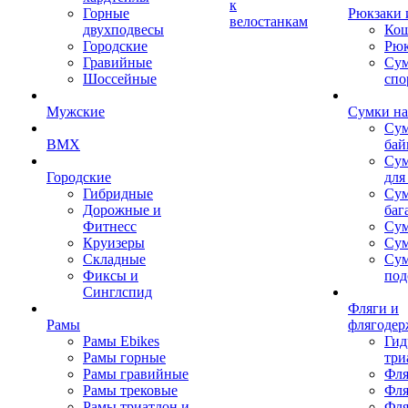
к
Горные
Рюкзаки 
велостанкам
двухподвесы
Кош
Городские
Рюк
Гравийные
Су
Шоссейные
спо
Мужские
Сумки на
Сум
BMX
бай
Сум
Городские
для
Гибридные
Сум
Дорожные и
баг
Фитнесс
Сум
Круизеры
Сум
Складные
Су
Фиксы и
под
Синглспид
Фляги и
Рамы
флягодер
Рамы Ebikes
Гид
Рамы горные
три
Рамы гравийные
Фля
Рамы трековые
Фля
Рамы триатлон и
Фля