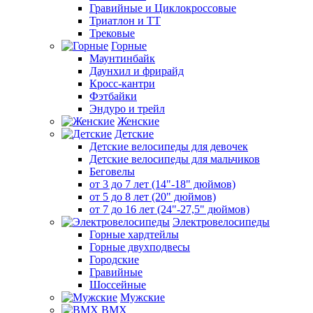
Гравийные и Циклокроссовые
Триатлон и ТТ
Трековые
Горные
Маунтинбайк
Даунхил и фрирайд
Кросс-кантри
Фэтбайки
Эндуро и трейл
Женские
Детские
Детские велосипеды для девочек
Детские велосипеды для мальчиков
Беговелы
от 3 до 7 лет (14"-18" дюймов)
от 5 до 8 лет (20" дюймов)
от 7 до 16 лет (24"-27,5" дюймов)
Электровелосипеды
Горные хардтейлы
Горные двухподвесы
Городские
Гравийные
Шоссейные
Мужские
BMX