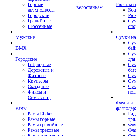
к
Горные
Рюкзаки 
велостанкам
двухподвесы
Кош
Городские
Рюк
Гравийные
Су
Шоссейные
спо
Мужские
Сумки на
Сум
BMX
бай
Сум
Городские
для
Гибридные
Сум
Дорожные и
баг
Фитнесс
Сум
Круизеры
Сум
Складные
Су
Фиксы и
под
Синглспид
Фляги и
Рамы
флягодер
Рамы Ebikes
Гид
Рамы горные
три
Рамы гравийные
Фля
Рамы трековые
Фля
Рамы триатлон и
Фля