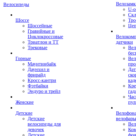
Велозамк
Велосипеды
U-о
Скл
Шоссе
Тро
Шоссейные
Це
Гравийные и
Циклокроссовые
Велоком
Триатлон и ТТ
датчики
Трековые
Вел
бес
Горные
Вел
Маунтинбайк
про
Даунхил и
Дат
фрирайд
ско
Кросс-кантри
кад
Фэтбайки
Кре
Эндуро и трейл
гад
Час
Женские
пул
Детские
Велофона
Детские
велофар
велосипеды для
Ве
девочек
Ком
Детские
фон