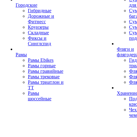
Городские
для
Гибридные
Сум
Дорожные и
баг
Фитнесс
Сум
Круизеры
Сум
Складные
Су
Фиксы и
под
Синглспид
Фляги и
Рамы
флягодер
Рамы Ebikes
Гид
Рамы горные
три
Рамы гравийные
Фля
Рамы трековые
Фля
Рамы триатлон и
Фля
ТТ
Рамы
Хранение
шоссейные
Под
кр
Чех
чем