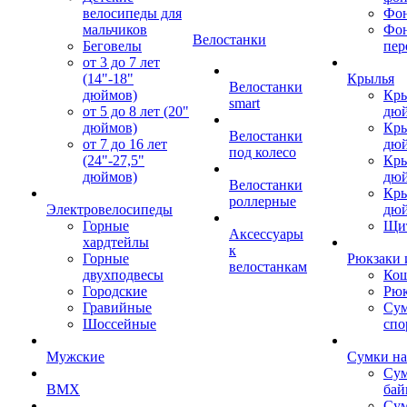
велосипеды для
Фон
мальчиков
Фо
Велостанки
Беговелы
пер
от 3 до 7 лет
(14"-18"
Крылья
Велостанки
дюймов)
Кры
smart
от 5 до 8 лет (20"
дю
дюймов)
Кры
Велостанки
от 7 до 16 лет
дю
под колесо
(24"-27,5"
Кры
дюймов)
дю
Велостанки
Кры
роллерные
Электровелосипеды
дю
Горные
Щи
Аксессуары
хардтейлы
к
Горные
Рюкзаки 
велостанкам
двухподвесы
Кош
Городские
Рюк
Гравийные
Су
Шоссейные
спо
Мужские
Сумки на
Сум
BMX
бай
Сум