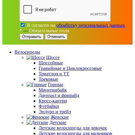
Я согласен на
обработку персональных данных
*
—
Обязательные поля
Отменить
Велосипеды
Шоссе
Шоссейные
Гравийные и Циклокроссовые
Триатлон и ТТ
Трековые
Горные
Маунтинбайк
Даунхил и фрирайд
Кросс-кантри
Фэтбайки
Эндуро и трейл
Женские
Детские
Детские велосипеды для девочек
Детские велосипеды для мальчиков