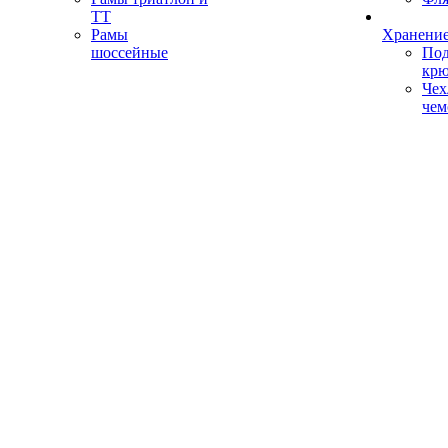
ТТ
Рамы
Хранение
шоссейные
Под
кр
Чех
чем