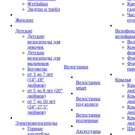
Фэтбайки
Кре
Эндуро и трейл
гад
Час
Женские
пул
Детские
Велофона
Детские
велофар
велосипеды для
Ве
девочек
Ком
Детские
фон
велосипеды для
Фон
мальчиков
Фо
Велостанки
Беговелы
пер
от 3 до 7 лет
(14"-18"
Крылья
Велостанки
дюймов)
Кры
smart
от 5 до 8 лет (20"
дю
дюймов)
Кры
Велостанки
от 7 до 16 лет
дю
под колесо
(24"-27,5"
Кры
дюймов)
дю
Велостанки
Кры
роллерные
Электровелосипеды
дю
Горные
Щи
Аксессуары
хардтейлы