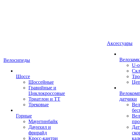
Аксессуары
Велозамк
Велосипеды
U-о
Скл
Шоссе
Тро
Шоссейные
Це
Гравийные и
Циклокроссовые
Велоком
Триатлон и ТТ
датчики
Трековые
Вел
бес
Горные
Вел
Маунтинбайк
про
Даунхил и
Дат
фрирайд
ско
Кросс-кантри
кад