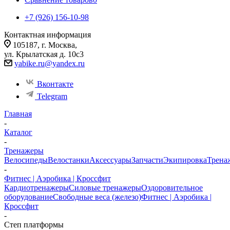
+7 (926) 156-10-98
Контактная информация
105187, г. Москва,
ул. Крылатская д. 10с3
yabike.ru@yandex.ru
Вконтакте
Telegram
Главная
-
Каталог
-
Тренажеры
Велосипеды
Велостанки
Аксессуары
Запчасти
Экипировка
Трена
-
Фитнес | Аэробика | Кроссфит
Кардиотренажеры
Силовые тренажеры
Оздоровительное
оборудование
Свободные веса (железо)
Фитнес | Аэробика |
Кроссфит
-
Степ платформы