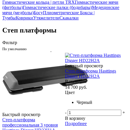
Гимнастические кольца | петли TRX
Гимнастические мячи
(фитболы)
Гимнастические палки (бодибары)
Медецинские
мячи (медболы)
Босу
Плиометрические Боксы |
Тумбы
Коврики
Утяжелители
Скакалки
Степ платформы
Фильтр
По умолчанию
Быстрый просмотр
Степ-платформа Hasttings
Digger HD22H2A
В наличии
14 700
руб.
Цвет
Черный
-
+
Быстрый просмотр
В корзину
Степ-платформа
Подробнее
профессиональная 3 уровня