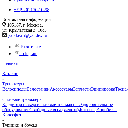
+7 (926) 156-10-98
Контактная информация
105187, г. Москва,
ул. Крылатская д. 10с3
yabike.ru@yandex.ru
Вконтакте
Telegram
Главная
-
Каталог
-
Тренажеры
Велосипеды
Велостанки
Аксессуары
Запчасти
Экипировка
Трена
-
Силовые тренажеры
Кардиотренажеры
Силовые тренажеры
Оздоровительное
оборудование
Свободные веса (железо)
Фитнес | Аэробика |
Кроссфит
-
Турники и брусья