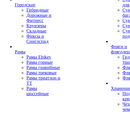
Городские
для
Гибридные
Сум
Дорожные и
баг
Фитнесс
Сум
Круизеры
Сум
Складные
Су
Фиксы и
под
Синглспид
Фляги и
Рамы
флягодер
Рамы Ebikes
Гид
Рамы горные
три
Рамы гравийные
Фля
Рамы трековые
Фля
Рамы триатлон и
Фля
ТТ
Рамы
Хранение
шоссейные
Под
кр
Чех
чем