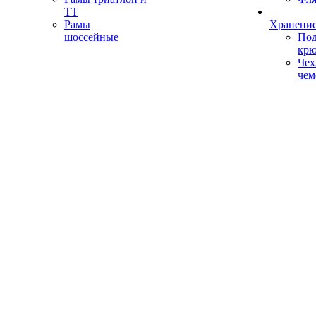
ТТ
Рамы
Хранение
шоссейные
Под
кр
Чех
чем