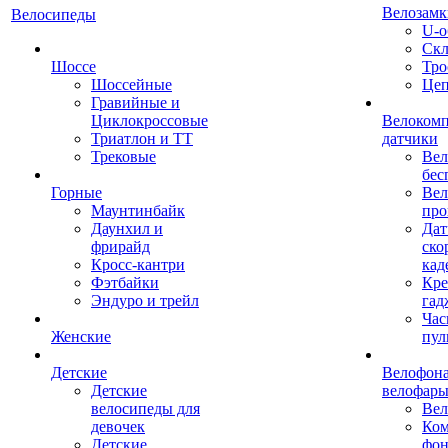
Велозамк
Велосипеды
U-о
Скл
Шоссе
Тро
Шоссейные
Це
Гравийные и
Циклокроссовые
Велоком
Триатлон и ТТ
датчики
Трековые
Вел
бес
Горные
Вел
Маунтинбайк
про
Даунхил и
Дат
фрирайд
ско
Кросс-кантри
кад
Фэтбайки
Кре
Эндуро и трейл
гад
Час
Женские
пул
Детские
Велофона
Детские
велофар
велосипеды для
Ве
девочек
Ком
Детские
фон