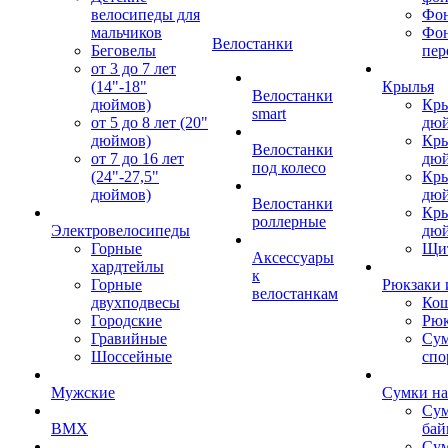
велосипеды для
Фон
мальчиков
Фо
Велостанки
Беговелы
пер
от 3 до 7 лет
(14"-18"
Крылья
Велостанки
дюймов)
Кры
smart
от 5 до 8 лет (20"
дю
дюймов)
Кры
Велостанки
от 7 до 16 лет
дю
под колесо
(24"-27,5"
Кры
дюймов)
дю
Велостанки
Кры
роллерные
Электровелосипеды
дю
Горные
Щи
Аксессуары
хардтейлы
к
Горные
Рюкзаки 
велостанкам
двухподвесы
Кош
Городские
Рюк
Гравийные
Су
Шоссейные
спо
Мужские
Сумки на
Сум
BMX
бай
Сум