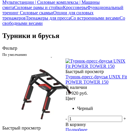
Мультистанции | Силовые комплексы | Машины
смита
Силовые рамы и стойки
Кроссоверы
Функциональный
тренинг
Силовые скамьи
Опции для силовых
тренажеров
Тренажеры для пресса
Со встроенными весами
Со
свободными весами
Турники и брусья
Фильтр
По умолчанию
Быстрый просмотр
Турник-пресс-брусья UNIX Fit
POWER TOWER 150
В наличии
18 920
руб.
Цвет
Черный
-
+
В корзину
Быстрый просмотр
Подробнее