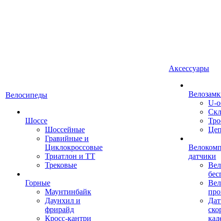
Аксессуары
Велозамк
Велосипеды
U-о
Скл
Шоссе
Тро
Шоссейные
Це
Гравийные и
Циклокроссовые
Велоком
Триатлон и ТТ
датчики
Трековые
Вел
бес
Горные
Вел
Маунтинбайк
про
Даунхил и
Дат
фрирайд
ско
Кросс-кантри
кад