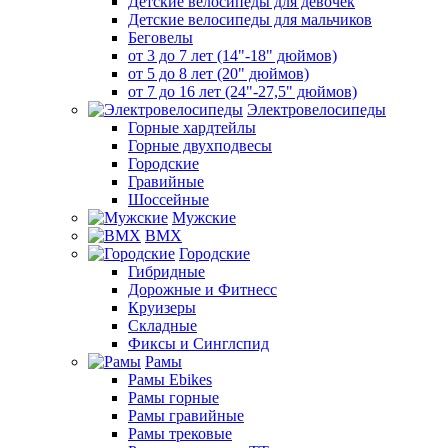
Детские велосипеды для девочек
Детские велосипеды для мальчиков
Беговелы
от 3 до 7 лет (14"-18" дюймов)
от 5 до 8 лет (20" дюймов)
от 7 до 16 лет (24"-27,5" дюймов)
Электровелосипеды
Горные хардтейлы
Горные двухподвесы
Городские
Гравийные
Шоссейные
Мужские
BMX
Городские
Гибридные
Дорожные и Фитнесс
Круизеры
Складные
Фиксы и Синглспид
Рамы
Рамы Ebikes
Рамы горные
Рамы гравийные
Рамы трековые