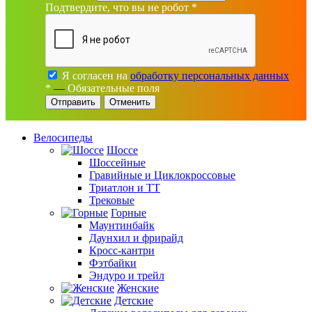
Подтвердите, что вы не робот
*
Я согласен на
обработку персональных данных
*
—
Обязательные поля
Отменить
Велосипеды
Шоссе
Шоссейные
Гравийные и Циклокроссовые
Триатлон и ТТ
Трековые
Горные
Маунтинбайк
Даунхил и фрирайд
Кросс-кантри
Фэтбайки
Эндуро и трейл
Женские
Детские