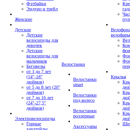
Фэтбайки
Кре
Эндуро и трейл
гад
Час
Женские
пул
Детские
Велофона
Детские
велофар
велосипеды для
Ве
девочек
Ком
Детские
фон
велосипеды для
Фон
мальчиков
Фо
Велостанки
Беговелы
пер
от 3 до 7 лет
(14"-18"
Крылья
Велостанки
дюймов)
Кры
smart
от 5 до 8 лет (20"
дю
дюймов)
Кры
Велостанки
от 7 до 16 лет
дю
под колесо
(24"-27,5"
Кры
дюймов)
дю
Велостанки
Кры
роллерные
Электровелосипеды
дю
Горные
Щи
Аксессуары
хардтейлы