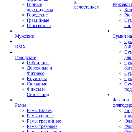
к
Горные
Рюкзаки 
велостанкам
двухподвесы
Кош
Городские
Рюк
Гравийные
Су
Шоссейные
спо
Мужские
Сумки на
Сум
BMX
бай
Сум
Городские
для
Гибридные
Сум
Дорожные и
баг
Фитнесс
Сум
Круизеры
Сум
Складные
Су
Фиксы и
под
Синглспид
Фляги и
Рамы
флягодер
Рамы Ebikes
Гид
Рамы горные
три
Рамы гравийные
Фля
Рамы трековые
Фля
Рамы триатлон и
Фля