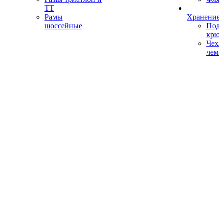
ТТ
Рамы
Хранение
шоссейные
Под
кр
Чех
чем