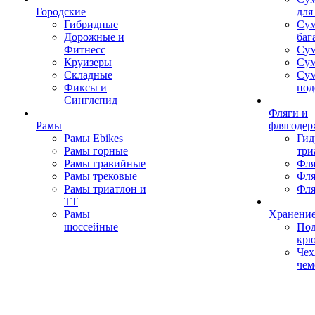
Городские
для
Гибридные
Сум
Дорожные и
баг
Фитнесс
Сум
Круизеры
Сум
Складные
Су
Фиксы и
под
Синглспид
Фляги и
Рамы
флягодер
Рамы Ebikes
Гид
Рамы горные
три
Рамы гравийные
Фля
Рамы трековые
Фля
Рамы триатлон и
Фля
ТТ
Рамы
Хранение
шоссейные
Под
кр
Чех
чем