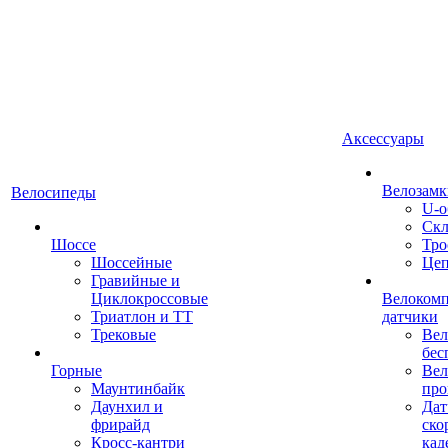
Аксессуары
Велозамк
Велосипеды
U-о
Скл
Шоссе
Тро
Шоссейные
Це
Гравийные и
Циклокроссовые
Велоком
Триатлон и ТТ
датчики
Трековые
Вел
бес
Горные
Вел
Маунтинбайк
про
Даунхил и
Дат
фрирайд
ско
Кросс-кантри
кад