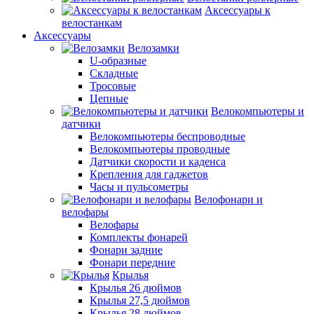
Аксессуары к
велостанкам
Аксессуары
Велозамки
U-образные
Складные
Тросовые
Цепные
Велокомпьютеры и
датчики
Велокомпьютеры беспроводные
Велокомпьютеры проводные
Датчики скорости и каденса
Крепления для гаджетов
Часы и пульсометры
Велофонари и
велофары
Велофары
Комплекты фонарей
Фонари задние
Фонари передние
Крылья
Крылья 26 дюймов
Крылья 27,5 дюймов
Крылья 28 дюймов