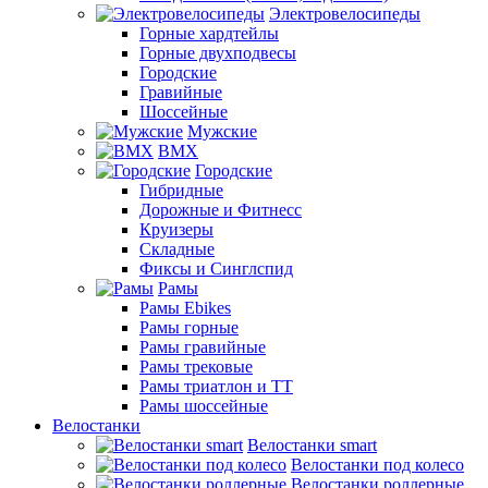
Электровелосипеды
Горные хардтейлы
Горные двухподвесы
Городские
Гравийные
Шоссейные
Мужские
BMX
Городские
Гибридные
Дорожные и Фитнесс
Круизеры
Складные
Фиксы и Синглспид
Рамы
Рамы Ebikes
Рамы горные
Рамы гравийные
Рамы трековые
Рамы триатлон и ТТ
Рамы шоссейные
Велостанки
Велостанки smart
Велостанки под колесо
Велостанки роллерные