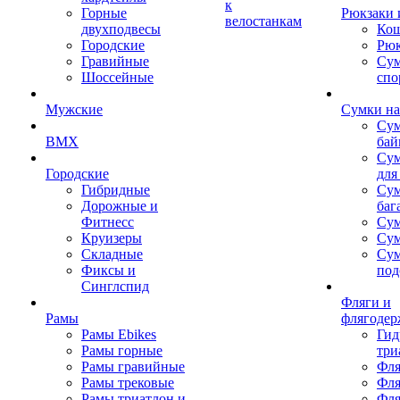
к
Горные
Рюкзаки 
велостанкам
двухподвесы
Кош
Городские
Рюк
Гравийные
Су
Шоссейные
спо
Мужские
Сумки на
Сум
BMX
бай
Сум
Городские
для
Гибридные
Сум
Дорожные и
баг
Фитнесс
Сум
Круизеры
Сум
Складные
Су
Фиксы и
под
Синглспид
Фляги и
Рамы
флягодер
Рамы Ebikes
Гид
Рамы горные
три
Рамы гравийные
Фля
Рамы трековые
Фля
Рамы триатлон и
Фля