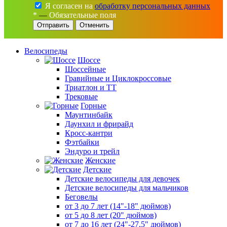
Я согласен на
обработку персональных данных
*
—
Обязательные поля
Отменить
Велосипеды
Шоссе
Шоссейные
Гравийные и Циклокроссовые
Триатлон и ТТ
Трековые
Горные
Маунтинбайк
Даунхил и фрирайд
Кросс-кантри
Фэтбайки
Эндуро и трейл
Женские
Детские
Детские велосипеды для девочек
Детские велосипеды для мальчиков
Беговелы
от 3 до 7 лет (14"-18" дюймов)
от 5 до 8 лет (20" дюймов)
от 7 до 16 лет (24"-27,5" дюймов)