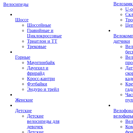
Велозамк
Велосипеды
U-о
Скл
Шоссе
Тро
Шоссейные
Це
Гравийные и
Циклокроссовые
Велоком
Триатлон и ТТ
датчики
Трековые
Вел
бес
Горные
Вел
Маунтинбайк
про
Даунхил и
Дат
фрирайд
ско
Кросс-кантри
кад
Фэтбайки
Кре
Эндуро и трейл
гад
Час
Женские
пул
Детские
Велофона
Детские
велофар
велосипеды для
Ве
девочек
Ком
Детские
фон