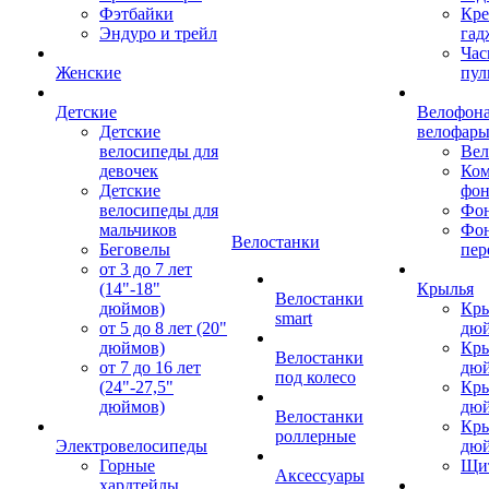
Фэтбайки
Кре
Эндуро и трейл
гад
Час
Женские
пул
Детские
Велофона
Детские
велофар
велосипеды для
Ве
девочек
Ком
Детские
фон
велосипеды для
Фон
мальчиков
Фо
Велостанки
Беговелы
пер
от 3 до 7 лет
(14"-18"
Крылья
Велостанки
дюймов)
Кры
smart
от 5 до 8 лет (20"
дю
дюймов)
Кры
Велостанки
от 7 до 16 лет
дю
под колесо
(24"-27,5"
Кры
дюймов)
дю
Велостанки
Кры
роллерные
Электровелосипеды
дю
Горные
Щи
Аксессуары
хардтейлы