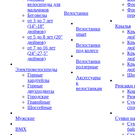
велосипеды для
Фон
мальчиков
Фо
Велостанки
Беговелы
пер
от 3 до 7 лет
(14"-18"
Крылья
Велостанки
дюймов)
Кры
smart
от 5 до 8 лет (20"
дю
дюймов)
Кры
Велостанки
от 7 до 16 лет
дю
под колесо
(24"-27,5"
Кры
дюймов)
дю
Велостанки
Кры
роллерные
Электровелосипеды
дю
Горные
Щи
Аксессуары
хардтейлы
к
Горные
Рюкзаки 
велостанкам
двухподвесы
Кош
Городские
Рюк
Гравийные
Су
Шоссейные
спо
Мужские
Сумки на
Сум
BMX
бай
Сум