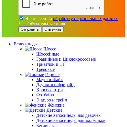
Я согласен на
обработку персональных данных
*
—
Обязательные поля
Отменить
Велосипеды
Шоссе
Шоссейные
Гравийные и Циклокроссовые
Триатлон и ТТ
Трековые
Горные
Маунтинбайк
Даунхил и фрирайд
Кросс-кантри
Фэтбайки
Эндуро и трейл
Женские
Детские
Детские велосипеды для девочек
Детские велосипеды для мальчиков
Беговелы