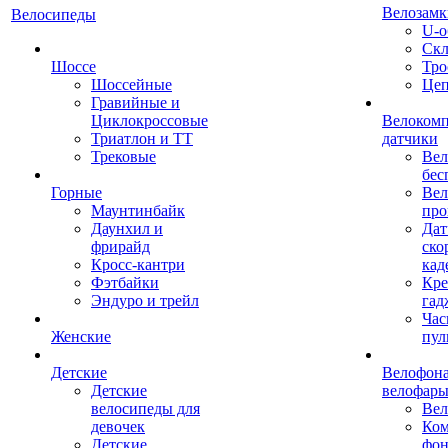
Велозамк
Велосипеды
U-о
Скл
Шоссе
Тро
Шоссейные
Це
Гравийные и
Циклокроссовые
Велоком
Триатлон и ТТ
датчики
Трековые
Вел
бес
Горные
Вел
Маунтинбайк
про
Даунхил и
Дат
фрирайд
ско
Кросс-кантри
кад
Фэтбайки
Кре
Эндуро и трейл
гад
Час
Женские
пул
Детские
Велофона
Детские
велофар
велосипеды для
Ве
девочек
Ком
Детские
фон