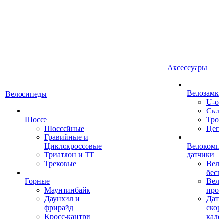
Аксессуары
Велозамк
Велосипеды
U-о
Скл
Шоссе
Тро
Шоссейные
Це
Гравийные и
Циклокроссовые
Велоком
Триатлон и ТТ
датчики
Трековые
Вел
бес
Горные
Вел
Маунтинбайк
про
Даунхил и
Дат
фрирайд
ско
Кросс-кантри
кад