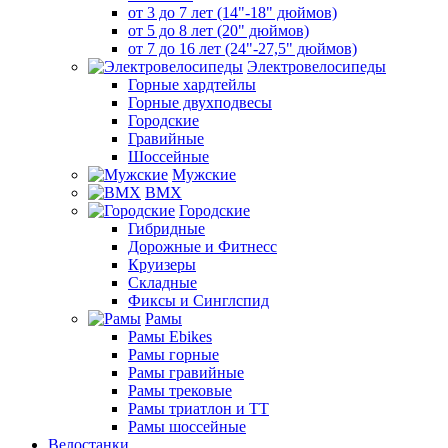
от 3 до 7 лет (14"-18" дюймов)
от 5 до 8 лет (20" дюймов)
от 7 до 16 лет (24"-27,5" дюймов)
Электровелосипеды
Горные хардтейлы
Горные двухподвесы
Городские
Гравийные
Шоссейные
Мужские
BMX
Городские
Гибридные
Дорожные и Фитнесс
Круизеры
Складные
Фиксы и Синглспид
Рамы
Рамы Ebikes
Рамы горные
Рамы гравийные
Рамы трековые
Рамы триатлон и ТТ
Рамы шоссейные
Велостанки