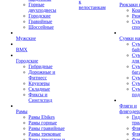
к
Горные
Рюкзаки 
велостанкам
двухподвесы
Кош
Городские
Рюк
Гравийные
Су
Шоссейные
спо
Мужские
Сумки на
Сум
BMX
бай
Сум
Городские
для
Гибридные
Сум
Дорожные и
баг
Фитнесс
Сум
Круизеры
Сум
Складные
Су
Фиксы и
под
Синглспид
Фляги и
Рамы
флягодер
Рамы Ebikes
Гид
Рамы горные
три
Рамы гравийные
Фля
Рамы трековые
Фля
Рамы триатлон и
Фля