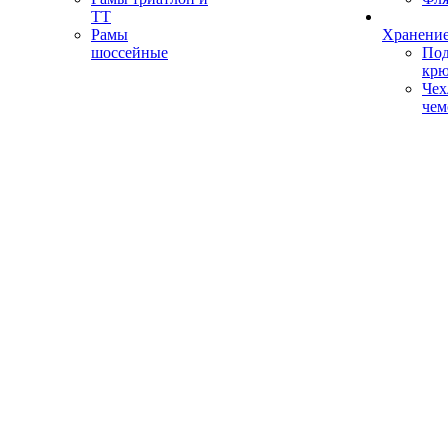
ТТ
Рамы
Хранение
шоссейные
Под
кр
Чех
чем