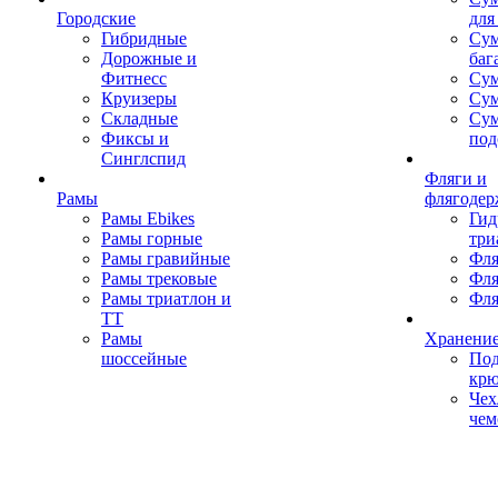
Городские
для
Гибридные
Сум
Дорожные и
баг
Фитнесс
Сум
Круизеры
Сум
Складные
Су
Фиксы и
под
Синглспид
Фляги и
Рамы
флягодер
Рамы Ebikes
Гид
Рамы горные
три
Рамы гравийные
Фля
Рамы трековые
Фля
Рамы триатлон и
Фля
ТТ
Рамы
Хранение
шоссейные
Под
кр
Чех
чем