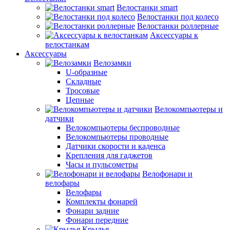
Велостанки smart
Велостанки под колесо
Велостанки роллерные
Аксессуары к
велостанкам
Аксессуары
Велозамки
U-образные
Складные
Тросовые
Цепные
Велокомпьютеры и
датчики
Велокомпьютеры беспроводные
Велокомпьютеры проводные
Датчики скорости и каденса
Крепления для гаджетов
Часы и пульсометры
Велофонари и
велофары
Велофары
Комплекты фонарей
Фонари задние
Фонари передние
Крылья