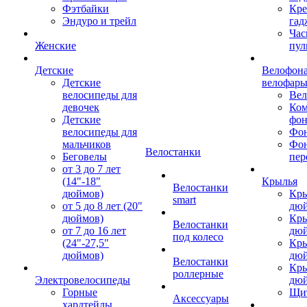
Фэтбайки
Кре
Эндуро и трейл
гад
Час
Женские
пул
Детские
Велофона
Детские
велофар
велосипеды для
Ве
девочек
Ком
Детские
фон
велосипеды для
Фон
мальчиков
Фо
Велостанки
Беговелы
пер
от 3 до 7 лет
(14"-18"
Крылья
Велостанки
дюймов)
Кры
smart
от 5 до 8 лет (20"
дю
дюймов)
Кры
Велостанки
от 7 до 16 лет
дю
под колесо
(24"-27,5"
Кры
дюймов)
дю
Велостанки
Кры
роллерные
Электровелосипеды
дю
Горные
Щи
Аксессуары
хардтейлы