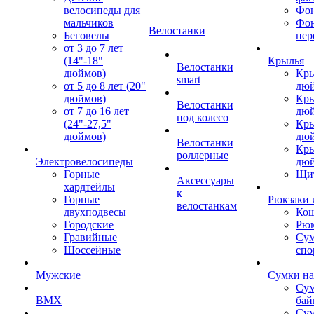
велосипеды для
Фон
мальчиков
Фо
Велостанки
Беговелы
пер
от 3 до 7 лет
(14"-18"
Крылья
Велостанки
дюймов)
Кры
smart
от 5 до 8 лет (20"
дю
дюймов)
Кры
Велостанки
от 7 до 16 лет
дю
под колесо
(24"-27,5"
Кры
дюймов)
дю
Велостанки
Кры
роллерные
Электровелосипеды
дю
Горные
Щи
Аксессуары
хардтейлы
к
Горные
Рюкзаки 
велостанкам
двухподвесы
Кош
Городские
Рюк
Гравийные
Су
Шоссейные
спо
Мужские
Сумки на
Сум
BMX
бай
Сум