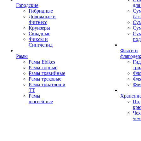
Городские
для
Гибридные
Сум
Дорожные и
баг
Фитнесс
Сум
Круизеры
Сум
Складные
Су
Фиксы и
под
Синглспид
Фляги и
Рамы
флягодер
Рамы Ebikes
Гид
Рамы горные
три
Рамы гравийные
Фля
Рамы трековые
Фля
Рамы триатлон и
Фля
ТТ
Рамы
Хранение
шоссейные
Под
кр
Чех
чем