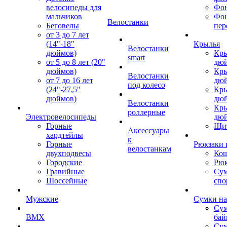
велосипеды для
Фон
мальчиков
Фо
Велостанки
Беговелы
пер
от 3 до 7 лет
(14"-18"
Крылья
Велостанки
дюймов)
Кры
smart
от 5 до 8 лет (20"
дю
дюймов)
Кры
Велостанки
от 7 до 16 лет
дю
под колесо
(24"-27,5"
Кры
дюймов)
дю
Велостанки
Кры
роллерные
Электровелосипеды
дю
Горные
Щи
Аксессуары
хардтейлы
к
Горные
Рюкзаки 
велостанкам
двухподвесы
Кош
Городские
Рюк
Гравийные
Су
Шоссейные
спо
Мужские
Сумки на
Сум
BMX
бай
Сум