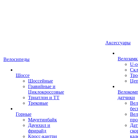
Аксессуары
Велозамк
Велосипеды
U-о
Скл
Шоссе
Тро
Шоссейные
Це
Гравийные и
Циклокроссовые
Велоком
Триатлон и ТТ
датчики
Трековые
Вел
бес
Горные
Вел
Маунтинбайк
про
Даунхил и
Дат
фрирайд
ско
Кросс-кантри
кад