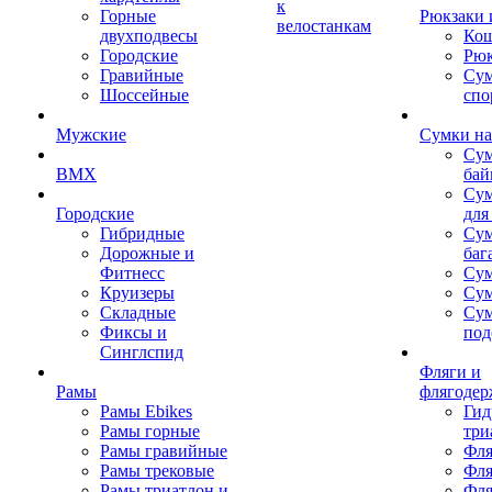
к
Горные
Рюкзаки 
велостанкам
двухподвесы
Кош
Городские
Рюк
Гравийные
Су
Шоссейные
спо
Мужские
Сумки на
Сум
BMX
бай
Сум
Городские
для
Гибридные
Сум
Дорожные и
баг
Фитнесс
Сум
Круизеры
Сум
Складные
Су
Фиксы и
под
Синглспид
Фляги и
Рамы
флягодер
Рамы Ebikes
Гид
Рамы горные
три
Рамы гравийные
Фля
Рамы трековые
Фля
Рамы триатлон и
Фля