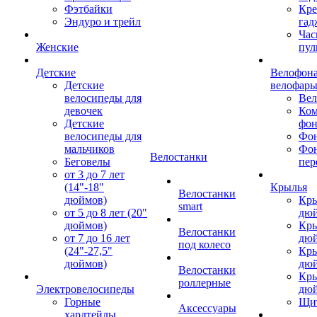
Фэтбайки
Кре
Эндуро и трейл
гад
Час
Женские
пул
Детские
Велофона
Детские
велофар
велосипеды для
Ве
девочек
Ком
Детские
фон
велосипеды для
Фон
мальчиков
Фо
Велостанки
Беговелы
пер
от 3 до 7 лет
(14"-18"
Крылья
Велостанки
дюймов)
Кры
smart
от 5 до 8 лет (20"
дю
дюймов)
Кры
Велостанки
от 7 до 16 лет
дю
под колесо
(24"-27,5"
Кры
дюймов)
дю
Велостанки
Кры
роллерные
Электровелосипеды
дю
Горные
Щи
Аксессуары
хардтейлы