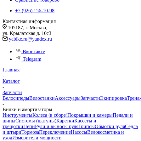
+7 (926) 156-10-98
Контактная информация
105187, г. Москва,
ул. Крылатская д. 10с3
yabike.ru@yandex.ru
Вконтакте
Telegram
Главная
-
Каталог
-
Запчасти
Велосипеды
Велостанки
Аксессуары
Запчасти
Экипировка
Трена
-
Вилки и амортизаторы
Инструменты
Колеса (в сборе)
Покрышки и камеры
Педали и
шипы
Системы (шатуны)
Каретки
Кассеты и
трещотки
Цепи
Рули и выносы руля
Грипсы
Обмотки руля
Седла
и штыри
Тормоза
Переключение
Насосы
Велокосметика и
уход
Измерители мощности