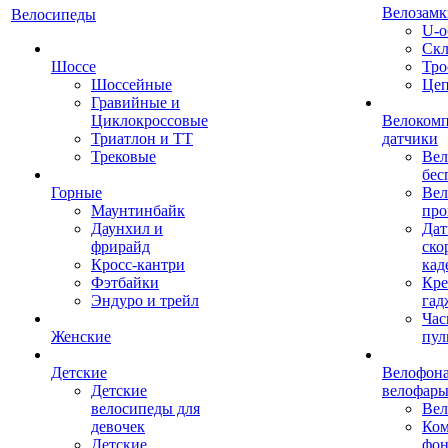
Велозамк
Велосипеды
U-о
Скл
Шоссе
Тро
Шоссейные
Це
Гравийные и
Циклокроссовые
Велоком
Триатлон и ТТ
датчики
Трековые
Вел
бес
Горные
Вел
Маунтинбайк
про
Даунхил и
Дат
фрирайд
ско
Кросс-кантри
кад
Фэтбайки
Кре
Эндуро и трейл
гад
Час
Женские
пул
Детские
Велофона
Детские
велофар
велосипеды для
Ве
девочек
Ком
Детские
фон