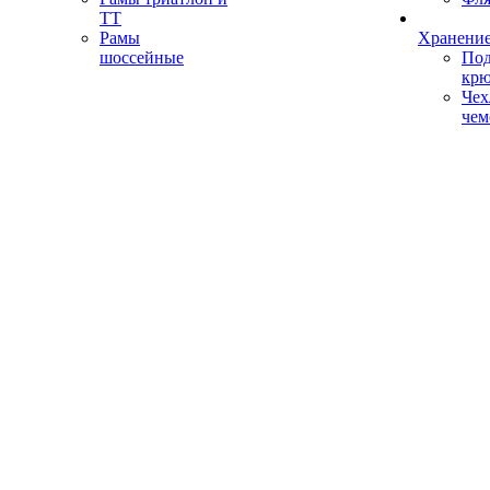
ТТ
Рамы
Хранение
шоссейные
Под
кр
Чех
чем