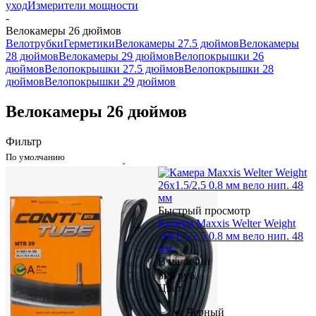
уход
Измерители мощности
-
Велокамеры 26 дюймов
Велотрубки
Герметики
Велокамеры 27.5 дюймов
Велокамеры
28 дюймов
Велокамеры 29 дюймов
Велопокрышки 26
дюймов
Велопокрышки 27.5 дюймов
Велопокрышки 28
дюймов
Велопокрышки 29 дюймов
Велокамеры 26 дюймов
Фильтр
По умолчанию
Быстрый просмотр
Камера Maxxis Welter Weight
26x1.5/2.5 0.8 мм вело нип. 48
мм
В наличии
590
руб.
Цвет
Черный