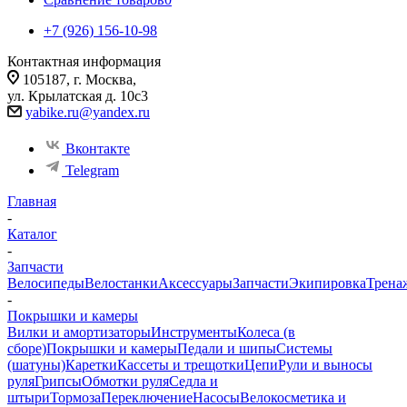
+7 (926) 156-10-98
Контактная информация
105187, г. Москва,
ул. Крылатская д. 10с3
yabike.ru@yandex.ru
Вконтакте
Telegram
Главная
-
Каталог
-
Запчасти
Велосипеды
Велостанки
Аксессуары
Запчасти
Экипировка
Трена
-
Покрышки и камеры
Вилки и амортизаторы
Инструменты
Колеса (в
сборе)
Покрышки и камеры
Педали и шипы
Системы
(шатуны)
Каретки
Кассеты и трещотки
Цепи
Рули и выносы
руля
Грипсы
Обмотки руля
Седла и
штыри
Тормоза
Переключение
Насосы
Велокосметика и