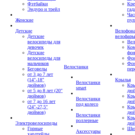
Фэтбайки
Кре
Эндуро и трейл
гад
Час
Женские
пул
Детские
Велофона
Детские
велофар
велосипеды для
Ве
девочек
Ком
Детские
фон
велосипеды для
Фон
мальчиков
Фо
Велостанки
Беговелы
пер
от 3 до 7 лет
(14"-18"
Крылья
Велостанки
дюймов)
Кры
smart
от 5 до 8 лет (20"
дю
дюймов)
Кры
Велостанки
от 7 до 16 лет
дю
под колесо
(24"-27,5"
Кры
дюймов)
дю
Велостанки
Кры
роллерные
Электровелосипеды
дю
Горные
Щи
Аксессуары
хардтейлы