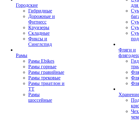
Городские
для
Гибридные
Сум
Дорожные и
баг
Фитнесс
Сум
Круизеры
Сум
Складные
Су
Фиксы и
под
Синглспид
Фляги и
Рамы
флягодер
Рамы Ebikes
Гид
Рамы горные
три
Рамы гравийные
Фля
Рамы трековые
Фля
Рамы триатлон и
Фля
ТТ
Рамы
Хранение
шоссейные
Под
кр
Чех
чем