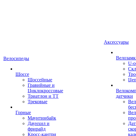
Аксессуары
Велозамк
Велосипеды
U-о
Скл
Шоссе
Тро
Шоссейные
Це
Гравийные и
Циклокроссовые
Велоком
Триатлон и ТТ
датчики
Трековые
Вел
бес
Горные
Вел
Маунтинбайк
про
Даунхил и
Дат
фрирайд
ско
Кросс-кантри
кад