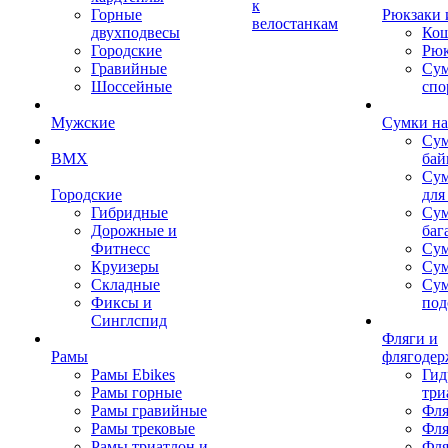
к
Горные
Рюкзаки 
велостанкам
двухподвесы
Кош
Городские
Рюк
Гравийные
Су
Шоссейные
спо
Мужские
Сумки на
Сум
BMX
бай
Сум
Городские
для
Гибридные
Сум
Дорожные и
баг
Фитнесс
Сум
Круизеры
Сум
Складные
Су
Фиксы и
под
Синглспид
Фляги и
Рамы
флягодер
Рамы Ebikes
Гид
Рамы горные
три
Рамы гравийные
Фля
Рамы трековые
Фля
Рамы триатлон и
Фля