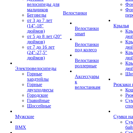
велосипеды для
Фон
мальчиков
Фо
Велостанки
Беговелы
пер
от 3 до 7 лет
(14"-18"
Крылья
Велостанки
дюймов)
Кры
smart
от 5 до 8 лет (20"
дю
дюймов)
Кры
Велостанки
от 7 до 16 лет
дю
под колесо
(24"-27,5"
Кры
дюймов)
дю
Велостанки
Кры
роллерные
Электровелосипеды
дю
Горные
Щи
Аксессуары
хардтейлы
к
Горные
Рюкзаки 
велостанкам
двухподвесы
Кош
Городские
Рюк
Гравийные
Су
Шоссейные
спо
Мужские
Сумки на
Сум
BMX
бай
Сум