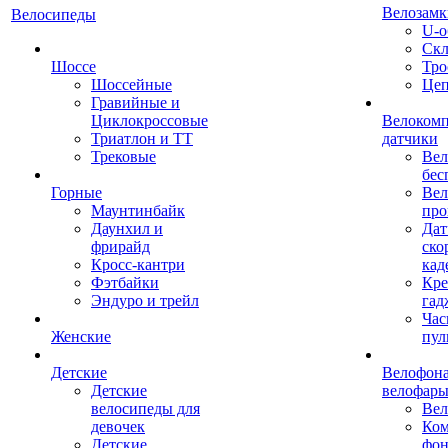
Велозамк
Велосипеды
U-о
Скл
Шоссе
Тро
Шоссейные
Це
Гравийные и
Циклокроссовые
Велоком
Триатлон и ТТ
датчики
Трековые
Вел
бес
Горные
Вел
Маунтинбайк
про
Даунхил и
Дат
фрирайд
ско
Кросс-кантри
кад
Фэтбайки
Кре
Эндуро и трейл
гад
Час
Женские
пул
Детские
Велофона
Детские
велофар
велосипеды для
Ве
девочек
Ком
Детские
фон