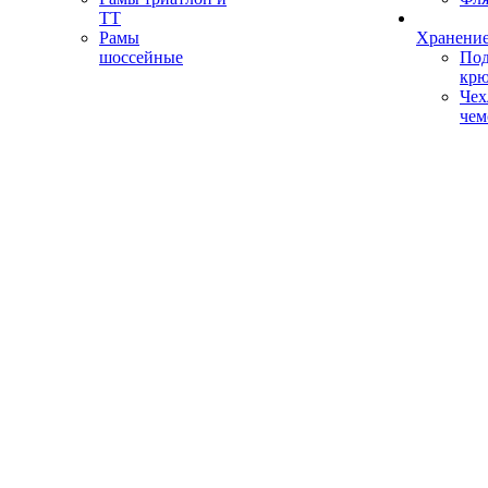
ТТ
Рамы
Хранение
шоссейные
Под
кр
Чех
чем