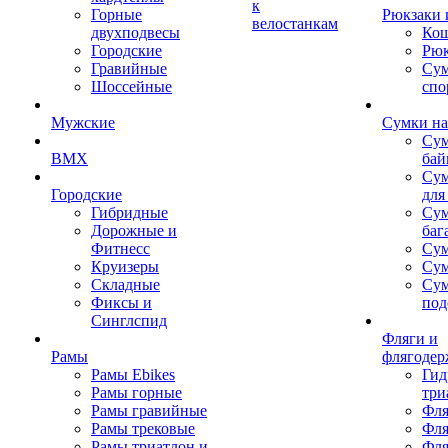
к
Горные
Рюкзаки 
велостанкам
двухподвесы
Кош
Городские
Рюк
Гравийные
Су
Шоссейные
спо
Мужские
Сумки на
Сум
BMX
бай
Сум
Городские
для
Гибридные
Сум
Дорожные и
баг
Фитнесс
Сум
Круизеры
Сум
Складные
Су
Фиксы и
под
Синглспид
Фляги и
Рамы
флягодер
Рамы Ebikes
Гид
Рамы горные
три
Рамы гравийные
Фля
Рамы трековые
Фля
Рамы триатлон и
Фля