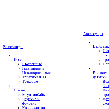
Аксессуары
Велозамк
Велосипеды
U-о
Скл
Шоссе
Тро
Шоссейные
Це
Гравийные и
Циклокроссовые
Велоком
Триатлон и ТТ
датчики
Трековые
Вел
бес
Горные
Вел
Маунтинбайк
про
Даунхил и
Дат
фрирайд
ско
Кросс-кантри
кад