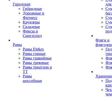
Городские
для
Гибридные
Сум
Дорожные и
баг
Фитнесс
Сум
Круизеры
Сум
Складные
Су
Фиксы и
под
Синглспид
Фляги и
Рамы
флягодер
Рамы Ebikes
Гид
Рамы горные
три
Рамы гравийные
Фля
Рамы трековые
Фля
Рамы триатлон и
Фля
ТТ
Рамы
Хранение
шоссейные
Под
кр
Чех
чем