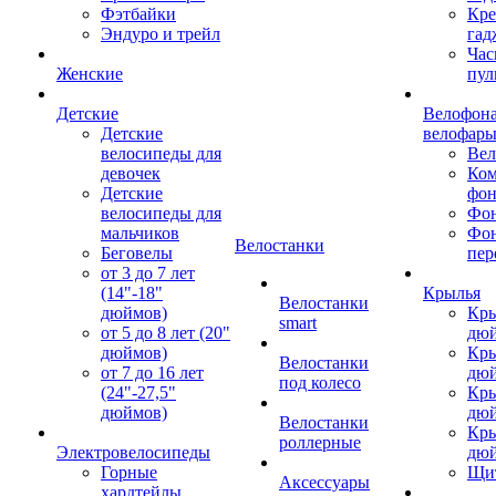
Фэтбайки
Кре
Эндуро и трейл
гад
Час
Женские
пул
Детские
Велофона
Детские
велофар
велосипеды для
Ве
девочек
Ком
Детские
фон
велосипеды для
Фон
мальчиков
Фо
Велостанки
Беговелы
пер
от 3 до 7 лет
(14"-18"
Крылья
Велостанки
дюймов)
Кры
smart
от 5 до 8 лет (20"
дю
дюймов)
Кры
Велостанки
от 7 до 16 лет
дю
под колесо
(24"-27,5"
Кры
дюймов)
дю
Велостанки
Кры
роллерные
Электровелосипеды
дю
Горные
Щи
Аксессуары
хардтейлы