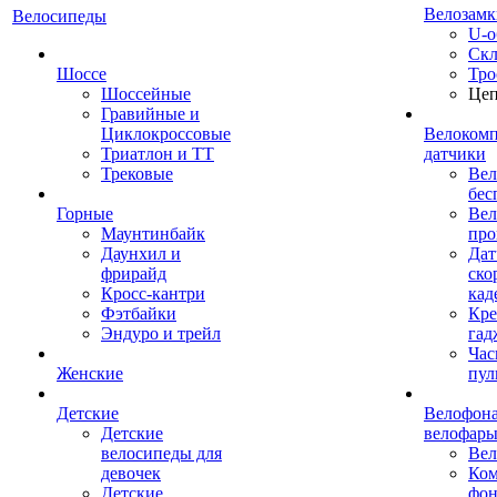
Велозамк
Велосипеды
U-о
Скл
Шоссе
Тро
Шоссейные
Це
Гравийные и
Циклокроссовые
Велоком
Триатлон и ТТ
датчики
Трековые
Вел
бес
Горные
Вел
Маунтинбайк
про
Даунхил и
Дат
фрирайд
ско
Кросс-кантри
кад
Фэтбайки
Кре
Эндуро и трейл
гад
Час
Женские
пул
Детские
Велофона
Детские
велофар
велосипеды для
Ве
девочек
Ком
Детские
фон