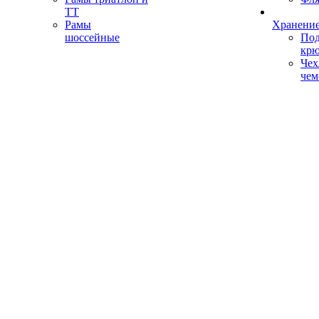
ТТ
Рамы
Хранение
шоссейные
Под
кр
Чех
чем