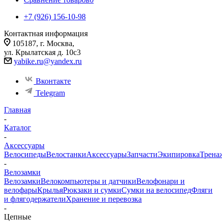
+7 (926) 156-10-98
Контактная информация
105187, г. Москва,
ул. Крылатская д. 10с3
yabike.ru@yandex.ru
Вконтакте
Telegram
Главная
-
Каталог
-
Аксессуары
Велосипеды
Велостанки
Аксессуары
Запчасти
Экипировка
Трена
-
Велозамки
Велозамки
Велокомпьютеры и датчики
Велофонари и
велофары
Крылья
Рюкзаки и сумки
Сумки на велосипед
Фляги
и флягодержатели
Хранение и перевозка
-
Цепные