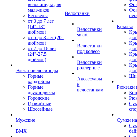
велосипеды для
Фон
мальчиков
Фо
Велостанки
Беговелы
пер
от 3 до 7 лет
(14"-18"
Крылья
Велостанки
дюймов)
Кры
smart
от 5 до 8 лет (20"
дю
дюймов)
Кры
Велостанки
от 7 до 16 лет
дю
под колесо
(24"-27,5"
Кры
дюймов)
дю
Велостанки
Кры
роллерные
Электровелосипеды
дю
Горные
Щи
Аксессуары
хардтейлы
к
Горные
Рюкзаки 
велостанкам
двухподвесы
Кош
Городские
Рюк
Гравийные
Су
Шоссейные
спо
Мужские
Сумки на
Сум
BMX
бай
Сум