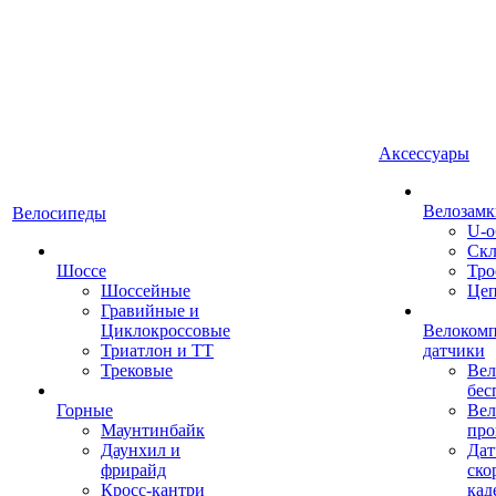
Аксессуары
Велозамк
Велосипеды
U-о
Скл
Шоссе
Тро
Шоссейные
Це
Гравийные и
Циклокроссовые
Велоком
Триатлон и ТТ
датчики
Трековые
Вел
бес
Горные
Вел
Маунтинбайк
про
Даунхил и
Дат
фрирайд
ско
Кросс-кантри
кад