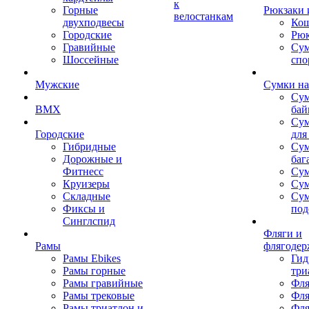
к
Горные
Рюкзаки 
велостанкам
двухподвесы
Кош
Городские
Рюк
Гравийные
Су
Шоссейные
спо
Мужские
Сумки на
Сум
BMX
бай
Сум
Городские
для
Гибридные
Сум
Дорожные и
баг
Фитнесс
Сум
Круизеры
Сум
Складные
Су
Фиксы и
под
Синглспид
Фляги и
Рамы
флягодер
Рамы Ebikes
Гид
Рамы горные
три
Рамы гравийные
Фля
Рамы трековые
Фля
Рамы триатлон и
Фля