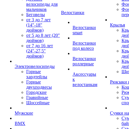
велосипеды для
Фон
мальчиков
Фо
Велостанки
Беговелы
пер
от 3 до 7 лет
(14"-18"
Крылья
Велостанки
дюймов)
Кры
smart
от 5 до 8 лет (20"
дю
дюймов)
Кры
Велостанки
от 7 до 16 лет
дю
под колесо
(24"-27,5"
Кры
дюймов)
дю
Велостанки
Кры
роллерные
Электровелосипеды
дю
Горные
Щи
Аксессуары
хардтейлы
к
Горные
Рюкзаки 
велостанкам
двухподвесы
Кош
Городские
Рюк
Гравийные
Су
Шоссейные
спо
Мужские
Сумки на
Сум
BMX
бай
Сум