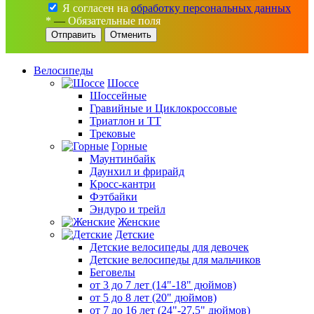
Я согласен на
обработку персональных данных
*
—
Обязательные поля
Отменить
Велосипеды
Шоссе
Шоссейные
Гравийные и Циклокроссовые
Триатлон и ТТ
Трековые
Горные
Маунтинбайк
Даунхил и фрирайд
Кросс-кантри
Фэтбайки
Эндуро и трейл
Женские
Детские
Детские велосипеды для девочек
Детские велосипеды для мальчиков
Беговелы
от 3 до 7 лет (14"-18" дюймов)
от 5 до 8 лет (20" дюймов)
от 7 до 16 лет (24"-27,5" дюймов)