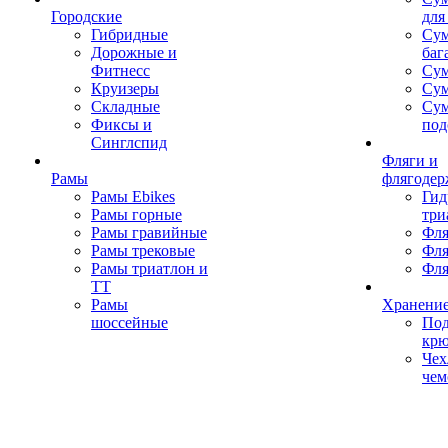
Городские
для
Гибридные
Сум
Дорожные и
баг
Фитнесс
Сум
Круизеры
Сум
Складные
Су
Фиксы и
под
Синглспид
Фляги и
Рамы
флягодер
Рамы Ebikes
Гид
Рамы горные
три
Рамы гравийные
Фля
Рамы трековые
Фля
Рамы триатлон и
Фля
ТТ
Рамы
Хранение
шоссейные
Под
кр
Чех
чем