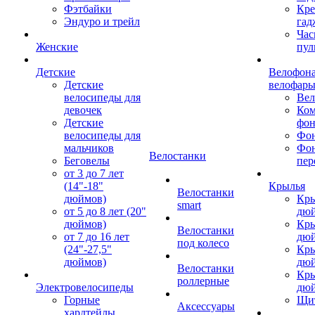
Фэтбайки
Кре
Эндуро и трейл
гад
Час
Женские
пул
Детские
Велофона
Детские
велофар
велосипеды для
Ве
девочек
Ком
Детские
фон
велосипеды для
Фон
мальчиков
Фо
Велостанки
Беговелы
пер
от 3 до 7 лет
(14"-18"
Крылья
Велостанки
дюймов)
Кры
smart
от 5 до 8 лет (20"
дю
дюймов)
Кры
Велостанки
от 7 до 16 лет
дю
под колесо
(24"-27,5"
Кры
дюймов)
дю
Велостанки
Кры
роллерные
Электровелосипеды
дю
Горные
Щи
Аксессуары
хардтейлы