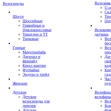
Велозамк
Велосипеды
U-о
Скл
Шоссе
Тро
Шоссейные
Це
Гравийные и
Циклокроссовые
Велоком
Триатлон и ТТ
датчики
Трековые
Вел
бес
Горные
Вел
Маунтинбайк
про
Даунхил и
Дат
фрирайд
ско
Кросс-кантри
кад
Фэтбайки
Кре
Эндуро и трейл
гад
Час
Женские
пул
Детские
Велофона
Детские
велофар
велосипеды для
Ве
девочек
Ком
Детские
фон