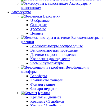
Аксессуары к
велостанкам
Аксессуары
Велозамки
U-образные
Складные
Тросовые
Цепные
Велокомпьютеры и
датчики
Велокомпьютеры беспроводные
Велокомпьютеры проводные
Датчики скорости и каденса
Крепления для гаджетов
Часы и пульсометры
Велофонари и
велофары
Велофары
Комплекты фонарей
Фонари задние
Фонари передние
Крылья
Крылья 26 дюймов
Крылья 27,5 дюймов
Крылья 28 дюймов