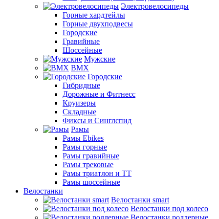
Электровелосипеды
Горные хардтейлы
Горные двухподвесы
Городские
Гравийные
Шоссейные
Мужские
BMX
Городские
Гибридные
Дорожные и Фитнесс
Круизеры
Складные
Фиксы и Синглспид
Рамы
Рамы Ebikes
Рамы горные
Рамы гравийные
Рамы трековые
Рамы триатлон и ТТ
Рамы шоссейные
Велостанки
Велостанки smart
Велостанки под колесо
Велостанки роллерные