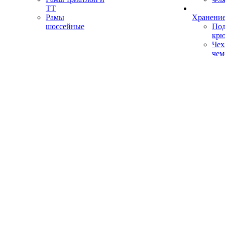
ТТ
Рамы
Хранение
шоссейные
Под
кр
Чех
чем