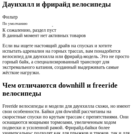
Даунхилл и фрирайд велосипеды
Фильтр
По умолчанию
К сожалению, раздел пуст
В данный момент нет активных товаров
Если вы ищете настоящий драйв на спусках и хотите
испытать адреналин на горных трассах, вам понадобится
велосипед для даунхилла или фрирайд-модель. Это не просто
горный байк, а специализированный транспорт для
экстремального катания, созданный выдерживать самые
жёсткие нагрузки.
Чем отличаются downhill и freeride
велосипеды
Freeride велосипеды и модели для даунхилла схожи, но имеют
свои особенности. Байки для downhill рассчитаны на
скоростные спуски по крутым трассам с препятствиями. Они
оснащаются мощными тормозами, увеличенным ходом
подвески и усиленной рамой. Фрирайд-байки более
универсальны: подходят как для прыжков и трюков, так и для