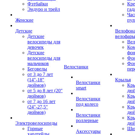
Фэтбайки
Кре
Эндуро и трейл
гад
Час
Женские
пул
Детские
Велофона
Детские
велофар
велосипеды для
Ве
девочек
Ком
Детские
фон
велосипеды для
Фон
мальчиков
Фо
Велостанки
Беговелы
пер
от 3 до 7 лет
(14"-18"
Крылья
Велостанки
дюймов)
Кры
smart
от 5 до 8 лет (20"
дю
дюймов)
Кры
Велостанки
от 7 до 16 лет
дю
под колесо
(24"-27,5"
Кры
дюймов)
дю
Велостанки
Кры
роллерные
Электровелосипеды
дю
Горные
Щи
Аксессуары
хардтейлы