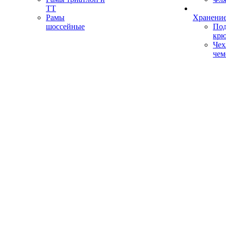
ТТ
Рамы
Хранение
шоссейные
Под
кр
Чех
чем