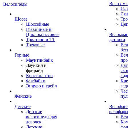
Велозамк
Велосипеды
U-о
Скл
Шоссе
Тро
Шоссейные
Це
Гравийные и
Циклокроссовые
Велоком
Триатлон и ТТ
датчики
Трековые
Вел
бес
Горные
Вел
Маунтинбайк
про
Даунхил и
Дат
фрирайд
ско
Кросс-кантри
кад
Фэтбайки
Кре
Эндуро и трейл
гад
Час
Женские
пул
Детские
Велофона
Детские
велофар
велосипеды для
Ве
девочек
Ком
Детские
фон