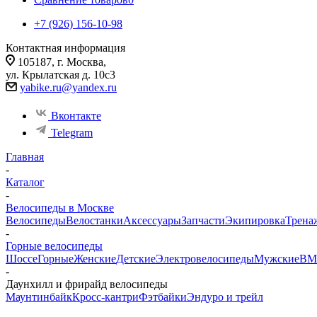
+7 (926) 156-10-98
Контактная информация
105187, г. Москва,
ул. Крылатская д. 10с3
yabike.ru@yandex.ru
Вконтакте
Telegram
Главная
-
Каталог
-
Велосипеды в Москве
Велосипеды
Велостанки
Аксессуары
Запчасти
Экипировка
Трена
-
Горные велосипеды
Шоссе
Горные
Женские
Детские
Электровелосипеды
Мужские
BM
-
Даунхилл и фрирайд велосипеды
Маунтинбайк
Кросс-кантри
Фэтбайки
Эндуро и трейл