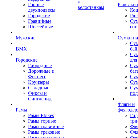
к
Горные
Рюкзаки 
велостанкам
двухподвесы
Кош
Городские
Рюк
Гравийные
Су
Шоссейные
спо
Мужские
Сумки на
Сум
BMX
бай
Сум
Городские
для
Гибридные
Сум
Дорожные и
баг
Фитнесс
Сум
Круизеры
Сум
Складные
Су
Фиксы и
под
Синглспид
Фляги и
Рамы
флягодер
Рамы Ebikes
Гид
Рамы горные
три
Рамы гравийные
Фля
Рамы трековые
Фля
Рамы триатлон и
Фля