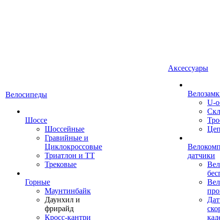
Аксессуары
Велозамк
Велосипеды
U-о
Скл
Шоссе
Тро
Шоссейные
Це
Гравийные и
Циклокроссовые
Велоком
Триатлон и ТТ
датчики
Трековые
Вел
бес
Горные
Вел
Маунтинбайк
про
Даунхил и
Дат
фрирайд
ско
Кросс-кантри
кад