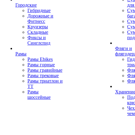
Городские
для
Гибридные
Сум
Дорожные и
баг
Фитнесс
Сум
Круизеры
Сум
Складные
Су
Фиксы и
под
Синглспид
Фляги и
Рамы
флягодер
Рамы Ebikes
Гид
Рамы горные
три
Рамы гравийные
Фля
Рамы трековые
Фля
Рамы триатлон и
Фля
ТТ
Рамы
Хранение
шоссейные
Под
кр
Чех
чем