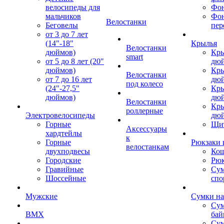
велосипеды для
Фон
мальчиков
Фо
Велостанки
Беговелы
пер
от 3 до 7 лет
(14"-18"
Крылья
Велостанки
дюймов)
Кры
smart
от 5 до 8 лет (20"
дю
дюймов)
Кры
Велостанки
от 7 до 16 лет
дю
под колесо
(24"-27,5"
Кры
дюймов)
дю
Велостанки
Кры
роллерные
Электровелосипеды
дю
Горные
Щи
Аксессуары
хардтейлы
к
Горные
Рюкзаки 
велостанкам
двухподвесы
Кош
Городские
Рюк
Гравийные
Су
Шоссейные
спо
Мужские
Сумки на
Сум
BMX
бай
Сум