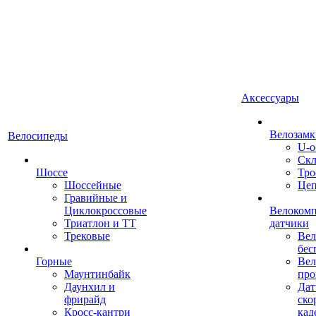
Аксессуары
Велозамк
Велосипеды
U-о
Скл
Шоссе
Тро
Шоссейные
Це
Гравийные и
Циклокроссовые
Велоком
Триатлон и ТТ
датчики
Трековые
Вел
бес
Горные
Вел
Маунтинбайк
про
Даунхил и
Дат
фрирайд
ско
Кросс-кантри
кад