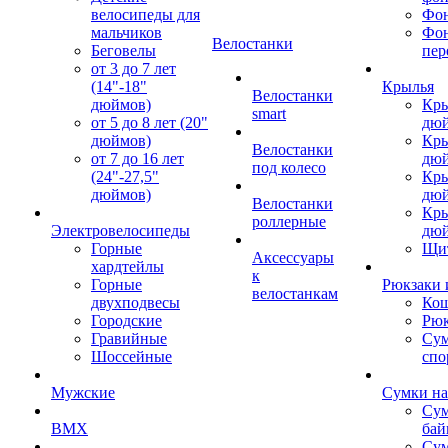
велосипеды для
Фон
мальчиков
Фо
Велостанки
Беговелы
пер
от 3 до 7 лет
(14"-18"
Крылья
Велостанки
дюймов)
Кры
smart
от 5 до 8 лет (20"
дю
дюймов)
Кры
Велостанки
от 7 до 16 лет
дю
под колесо
(24"-27,5"
Кры
дюймов)
дю
Велостанки
Кры
роллерные
Электровелосипеды
дю
Горные
Щи
Аксессуары
хардтейлы
к
Горные
Рюкзаки 
велостанкам
двухподвесы
Кош
Городские
Рюк
Гравийные
Су
Шоссейные
спо
Мужские
Сумки на
Сум
BMX
бай
Сум