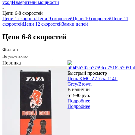
уход
Измерители мощности
-
Цепи 6-8 скоростей
Цепи 1 скорость
Цепи 9 скоростей
Цепи 10 скоростей
Цепи 11
скоростей
Цепи 12 скоростей
Замки цепей
Цепи 6-8 скоростей
Фильтр
По умолчанию
Новинка
Быстрый просмотр
Цепь KMC Z7 7ск. 114L
Grey/Brown
В наличии
от
990 руб.
Подробнее
Подробнее