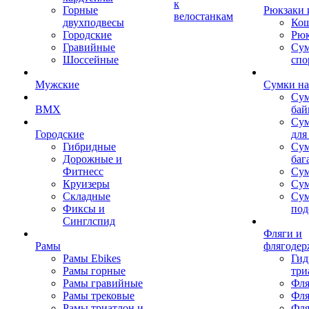
к
Горные
Рюкзаки 
велостанкам
двухподвесы
Кош
Городские
Рюк
Гравийные
Су
Шоссейные
спо
Мужские
Сумки на
Сум
BMX
бай
Сум
Городские
для
Гибридные
Сум
Дорожные и
баг
Фитнесс
Сум
Круизеры
Сум
Складные
Су
Фиксы и
под
Синглспид
Фляги и
Рамы
флягодер
Рамы Ebikes
Гид
Рамы горные
три
Рамы гравийные
Фля
Рамы трековые
Фля
Рамы триатлон и
Фля