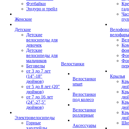
Фэтбайки
Кре
Эндуро и трейл
гад
Час
Женские
пул
Детские
Велофона
Детские
велофар
велосипеды для
Ве
девочек
Ком
Детские
фон
велосипеды для
Фон
мальчиков
Фо
Велостанки
Беговелы
пер
от 3 до 7 лет
(14"-18"
Крылья
Велостанки
дюймов)
Кры
smart
от 5 до 8 лет (20"
дю
дюймов)
Кры
Велостанки
от 7 до 16 лет
дю
под колесо
(24"-27,5"
Кры
дюймов)
дю
Велостанки
Кры
роллерные
Электровелосипеды
дю
Горные
Щи
Аксессуары
хардтейлы