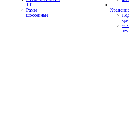
ТТ
Рамы
Хранение
шоссейные
Под
кр
Чех
чем