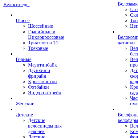
Велозамк
Велосипеды
U-о
Скл
Шоссе
Тро
Шоссейные
Це
Гравийные и
Циклокроссовые
Велоком
Триатлон и ТТ
датчики
Трековые
Вел
бес
Горные
Вел
Маунтинбайк
про
Даунхил и
Дат
фрирайд
ско
Кросс-кантри
кад
Фэтбайки
Кре
Эндуро и трейл
гад
Час
Женские
пул
Детские
Велофона
Детские
велофар
велосипеды для
Ве
девочек
Ком
Детские
фон