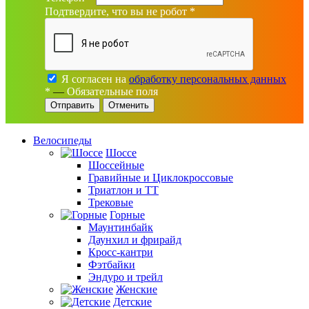
Подтвердите, что вы не робот
*
Я согласен на
обработку персональных данных
*
—
Обязательные поля
Отменить
Велосипеды
Шоссе
Шоссейные
Гравийные и Циклокроссовые
Триатлон и ТТ
Трековые
Горные
Маунтинбайк
Даунхил и фрирайд
Кросс-кантри
Фэтбайки
Эндуро и трейл
Женские
Детские