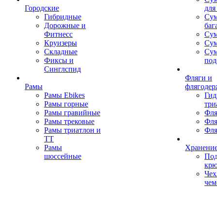
Городские
для
Гибридные
Сум
Дорожные и
баг
Фитнесс
Сум
Круизеры
Сум
Складные
Су
Фиксы и
под
Синглспид
Фляги и
Рамы
флягодер
Рамы Ebikes
Гид
Рамы горные
три
Рамы гравийные
Фля
Рамы трековые
Фля
Рамы триатлон и
Фля
ТТ
Рамы
Хранение
шоссейные
Под
кр
Чех
чем