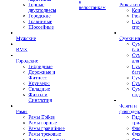
к
Горные
Рюкзаки 
велостанкам
двухподвесы
Кош
Городские
Рюк
Гравийные
Су
Шоссейные
спо
Мужские
Сумки на
Сум
BMX
бай
Сум
Городские
для
Гибридные
Сум
Дорожные и
баг
Фитнесс
Сум
Круизеры
Сум
Складные
Су
Фиксы и
под
Синглспид
Фляги и
Рамы
флягодер
Рамы Ebikes
Гид
Рамы горные
три
Рамы гравийные
Фля
Рамы трековые
Фля
Рамы триатлон и
Фля