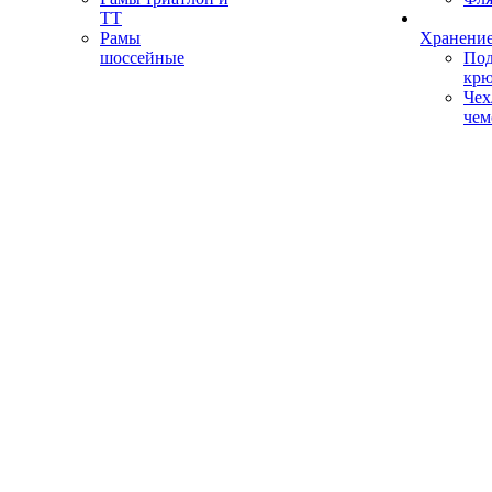
ТТ
Рамы
Хранение
шоссейные
Под
кр
Чех
чем