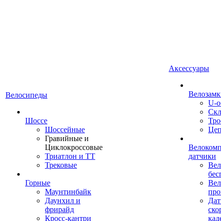
Аксессуары
Велозамк
Велосипеды
U-о
Скл
Шоссе
Тро
Шоссейные
Це
Гравийные и
Циклокроссовые
Велоком
Триатлон и ТТ
датчики
Трековые
Вел
бес
Горные
Вел
Маунтинбайк
про
Даунхил и
Дат
фрирайд
ско
Кросс-кантри
кад