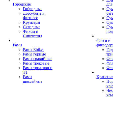
Городские
для
Гибридные
Сум
Дорожные и
баг
Фитнесс
Сум
Круизеры
Сум
Складные
Су
Фиксы и
под
Синглспид
Фляги и
Рамы
флягодер
Рамы Ebikes
Гид
Рамы горные
три
Рамы гравийные
Фля
Рамы трековые
Фля
Рамы триатлон и
Фля
ТТ
Рамы
Хранение
шоссейные
Под
кр
Чех
чем