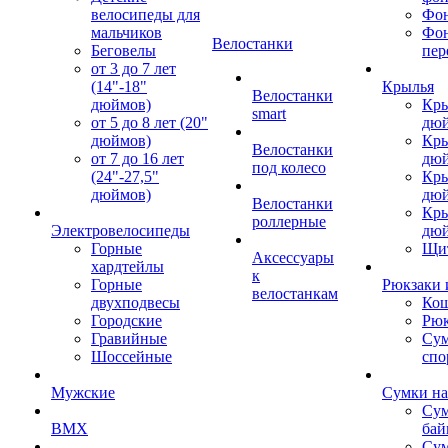
велосипеды для
Фон
мальчиков
Фо
Велостанки
Беговелы
пер
от 3 до 7 лет
(14"-18"
Крылья
Велостанки
дюймов)
Кры
smart
от 5 до 8 лет (20"
дю
дюймов)
Кры
Велостанки
от 7 до 16 лет
дю
под колесо
(24"-27,5"
Кры
дюймов)
дю
Велостанки
Кры
роллерные
Электровелосипеды
дю
Горные
Щи
Аксессуары
хардтейлы
к
Горные
Рюкзаки 
велостанкам
двухподвесы
Кош
Городские
Рюк
Гравийные
Су
Шоссейные
спо
Мужские
Сумки на
Сум
BMX
бай
Сум