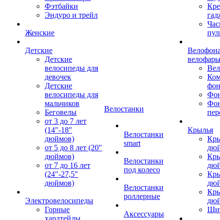
Фэтбайки
Кре
Эндуро и трейл
гад
Час
Женские
пул
Детские
Велофона
Детские
велофар
велосипеды для
Ве
девочек
Ком
Детские
фон
велосипеды для
Фон
мальчиков
Фо
Велостанки
Беговелы
пер
от 3 до 7 лет
(14"-18"
Крылья
Велостанки
дюймов)
Кры
smart
от 5 до 8 лет (20"
дю
дюймов)
Кры
Велостанки
от 7 до 16 лет
дю
под колесо
(24"-27,5"
Кры
дюймов)
дю
Велостанки
Кры
роллерные
Электровелосипеды
дю
Горные
Щи
Аксессуары
хардтейлы