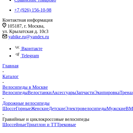
+7 (926) 156-10-98
Контактная информация
105187, г. Москва,
ул. Крылатская д. 10с3
yabike.ru@yandex.ru
Вконтакте
Telegram
Главная
-
Каталог
-
Велосипеды в Москве
Велосипеды
Велостанки
Аксессуары
Запчасти
Экипировка
Трена
-
Дорожные велосипеды
Шоссе
Горные
Женские
Детские
Электровелосипеды
Мужские
BM
-
Гравийные и циклокроссовые велосипеды
Шоссейные
Триатлон и ТТ
Трековые