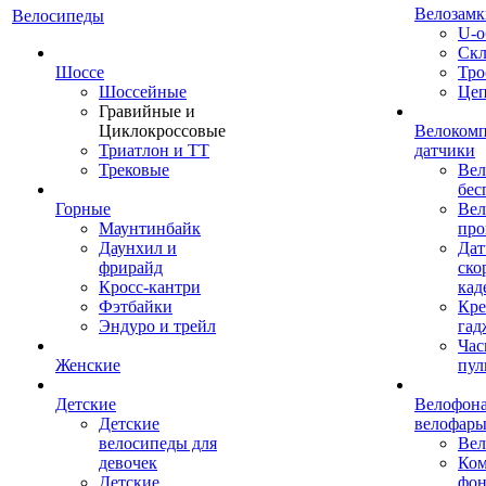
Велозамк
Велосипеды
U-о
Скл
Шоссе
Тро
Шоссейные
Це
Гравийные и
Циклокроссовые
Велоком
Триатлон и ТТ
датчики
Трековые
Вел
бес
Горные
Вел
Маунтинбайк
про
Даунхил и
Дат
фрирайд
ско
Кросс-кантри
кад
Фэтбайки
Кре
Эндуро и трейл
гад
Час
Женские
пул
Детские
Велофона
Детские
велофар
велосипеды для
Ве
девочек
Ком
Детские
фон