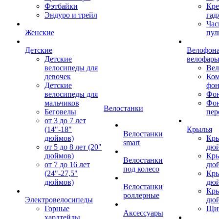
Фэтбайки
Кре
Эндуро и трейл
гад
Час
Женские
пул
Детские
Велофона
Детские
велофар
велосипеды для
Ве
девочек
Ком
Детские
фон
велосипеды для
Фон
мальчиков
Фо
Велостанки
Беговелы
пер
от 3 до 7 лет
(14"-18"
Крылья
Велостанки
дюймов)
Кры
smart
от 5 до 8 лет (20"
дю
дюймов)
Кры
Велостанки
от 7 до 16 лет
дю
под колесо
(24"-27,5"
Кры
дюймов)
дю
Велостанки
Кры
роллерные
Электровелосипеды
дю
Горные
Щи
Аксессуары
хардтейлы