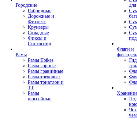
Городские
для
Гибридные
Сум
Дорожные и
баг
Фитнесс
Сум
Круизеры
Сум
Складные
Су
Фиксы и
под
Синглспид
Фляги и
Рамы
флягодер
Рамы Ebikes
Гид
Рамы горные
три
Рамы гравийные
Фля
Рамы трековые
Фля
Рамы триатлон и
Фля
ТТ
Рамы
Хранение
шоссейные
Под
кр
Чех
чем