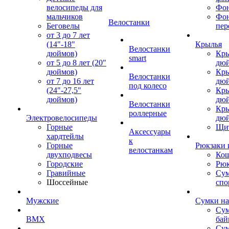
велосипеды для
Фон
мальчиков
Фо
Велостанки
Беговелы
пер
от 3 до 7 лет
(14"-18"
Крылья
Велостанки
дюймов)
Кры
smart
от 5 до 8 лет (20"
дю
дюймов)
Кры
Велостанки
от 7 до 16 лет
дю
под колесо
(24"-27,5"
Кры
дюймов)
дю
Велостанки
Кры
роллерные
Электровелосипеды
дю
Горные
Щи
Аксессуары
хардтейлы
к
Горные
Рюкзаки 
велостанкам
двухподвесы
Кош
Городские
Рюк
Гравийные
Су
Шоссейные
спо
Мужские
Сумки на
Сум
BMX
бай
Сум