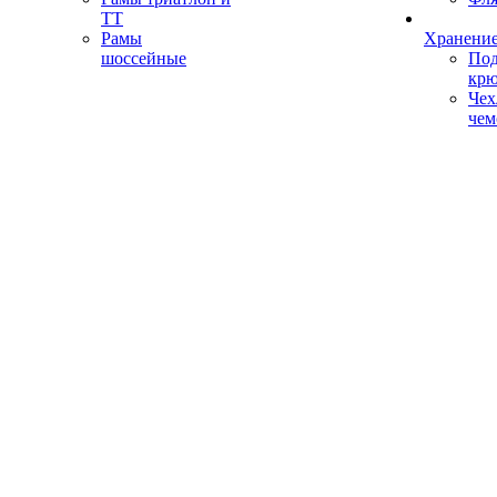
ТТ
Рамы
Хранение
шоссейные
Под
кр
Чех
чем