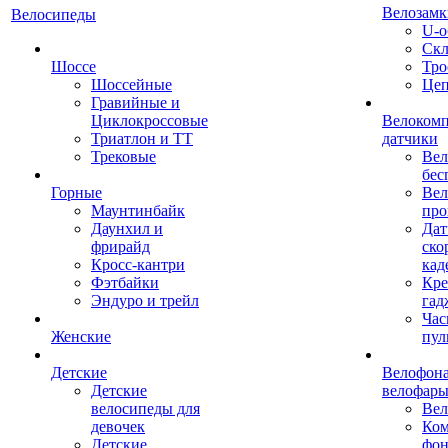
Велозамк
Велосипеды
U-о
Скл
Шоссе
Тро
Шоссейные
Це
Гравийные и
Циклокроссовые
Велоком
Триатлон и ТТ
датчики
Трековые
Вел
бес
Горные
Вел
Маунтинбайк
про
Даунхил и
Дат
фрирайд
ско
Кросс-кантри
кад
Фэтбайки
Кре
Эндуро и трейл
гад
Час
Женские
пул
Детские
Велофона
Детские
велофар
велосипеды для
Ве
девочек
Ком
Детские
фон