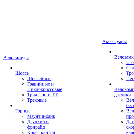
Аксессуары
Велозамк
Велосипеды
U-о
Скл
Шоссе
Тро
Шоссейные
Це
Гравийные и
Циклокроссовые
Велоком
Триатлон и ТТ
датчики
Трековые
Вел
бес
Горные
Вел
Маунтинбайк
про
Даунхил и
Дат
фрирайд
ско
Кросс-кантри
кад