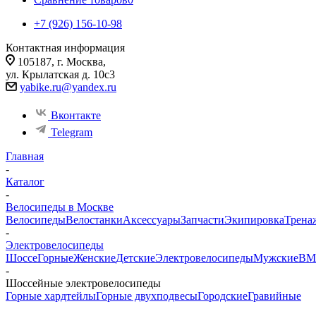
+7 (926) 156-10-98
Контактная информация
105187, г. Москва,
ул. Крылатская д. 10с3
yabike.ru@yandex.ru
Вконтакте
Telegram
Главная
-
Каталог
-
Велосипеды в Москве
Велосипеды
Велостанки
Аксессуары
Запчасти
Экипировка
Трена
-
Электровелосипеды
Шоссе
Горные
Женские
Детские
Электровелосипеды
Мужские
BM
-
Шоссейные электровелосипеды
Горные хардтейлы
Горные двухподвесы
Городские
Гравийные