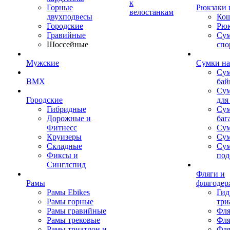
к
Горные
Рюкзаки 
велостанкам
двухподвесы
Кош
Городские
Рюк
Гравийные
Су
Шоссейные
спо
Мужские
Сумки на
Сум
BMX
бай
Сум
Городские
для
Гибридные
Сум
Дорожные и
баг
Фитнесс
Сум
Круизеры
Сум
Складные
Су
Фиксы и
под
Синглспид
Фляги и
Рамы
флягодер
Рамы Ebikes
Гид
Рамы горные
три
Рамы гравийные
Фля
Рамы трековые
Фля
Рамы триатлон и
Фля