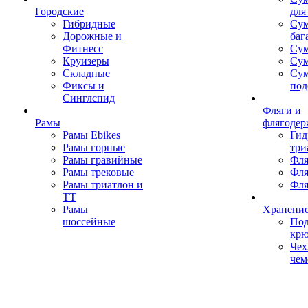
Городские
для
Гибридные
Сум
Дорожные и
баг
Фитнесс
Сум
Круизеры
Сум
Складные
Су
Фиксы и
под
Синглспид
Фляги и
Рамы
флягодер
Рамы Ebikes
Гид
Рамы горные
три
Рамы гравийные
Фля
Рамы трековые
Фля
Рамы триатлон и
Фля
ТТ
Рамы
Хранение
шоссейные
Под
кр
Чех
чем