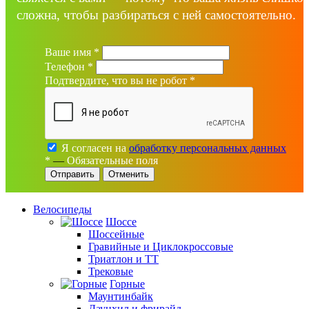
сложна, чтобы разбираться с ней самостоятельно.
Ваше имя
*
Телефон
*
Подтвердите, что вы не робот
*
Я согласен на
обработку персональных данных
*
—
Обязательные поля
Отменить
Велосипеды
Шоссе
Шоссейные
Гравийные и Циклокроссовые
Триатлон и ТТ
Трековые
Горные
Маунтинбайк
Даунхил и фрирайд