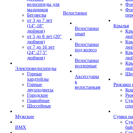
велосипеды для
Фон
мальчиков
Фо
Велостанки
Беговелы
пер
от 3 до 7 лет
(14"-18"
Крылья
Велостанки
дюймов)
Кры
smart
от 5 до 8 лет (20"
дю
дюймов)
Кры
Велостанки
от 7 до 16 лет
дю
под колесо
(24"-27,5"
Кры
дюймов)
дю
Велостанки
Кры
роллерные
Электровелосипеды
дю
Горные
Щи
Аксессуары
хардтейлы
к
Горные
Рюкзаки 
велостанкам
двухподвесы
Кош
Городские
Рюк
Гравийные
Су
Шоссейные
спо
Мужские
Сумки на
Сум
BMX
бай
Сум