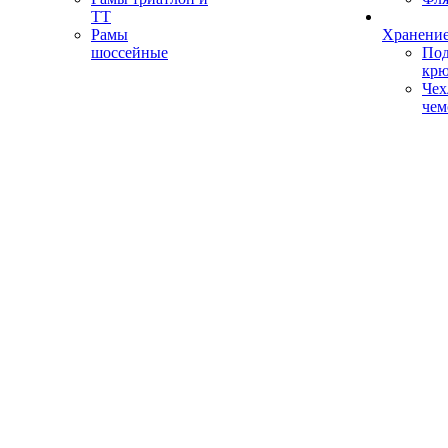
ТТ
Рамы
Хранение
шоссейные
Под
кр
Чех
чем