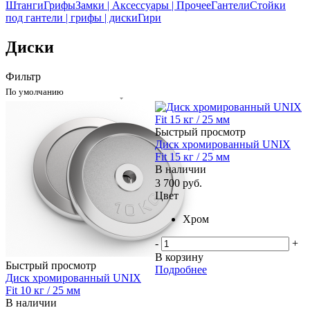
Штанги
Грифы
Замки | Аксессуары | Прочее
Гантели
Стойки
под гантели | грифы | диски
Гири
Диски
Фильтр
По умолчанию
Быстрый просмотр
Диск хромированный UNIX
Fit 15 кг / 25 мм
В наличии
3 700
руб.
Цвет
Хром
-
+
В корзину
Быстрый просмотр
Подробнее
Диск хромированный UNIX
Fit 10 кг / 25 мм
В наличии