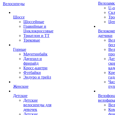
Велозамк
Велосипеды
U-о
Скл
Шоссе
Тро
Шоссейные
Це
Гравийные и
Циклокроссовые
Велоком
Триатлон и ТТ
датчики
Трековые
Вел
бес
Горные
Вел
Маунтинбайк
про
Даунхил и
Дат
фрирайд
ско
Кросс-кантри
кад
Фэтбайки
Кре
Эндуро и трейл
гад
Час
Женские
пул
Детские
Велофона
Детские
велофар
велосипеды для
Ве
девочек
Ком
Детские
фон