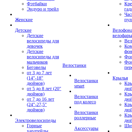
Фэтбайки
Кре
Эндуро и трейл
гад
Час
Женские
пул
Детские
Велофона
Детские
велофар
велосипеды для
Ве
девочек
Ком
Детские
фон
велосипеды для
Фон
мальчиков
Фо
Велостанки
Беговелы
пер
от 3 до 7 лет
(14"-18"
Крылья
Велостанки
дюймов)
Кры
smart
от 5 до 8 лет (20"
дю
дюймов)
Кры
Велостанки
от 7 до 16 лет
дю
под колесо
(24"-27,5"
Кры
дюймов)
дю
Велостанки
Кры
роллерные
Электровелосипеды
дю
Горные
Щи
Аксессуары
хардтейлы