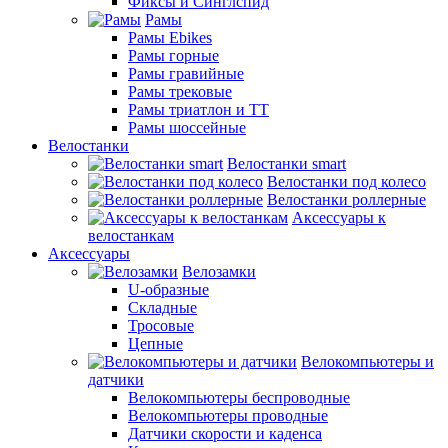
Фиксы и Синглспид
Рамы
Рамы Ebikes
Рамы горные
Рамы гравийные
Рамы трековые
Рамы триатлон и ТТ
Рамы шоссейные
Велостанки
Велостанки smart
Велостанки под колесо
Велостанки роллерные
Аксессуары к
велостанкам
Аксессуары
Велозамки
U-образные
Складные
Тросовые
Цепные
Велокомпьютеры и
датчики
Велокомпьютеры беспроводные
Велокомпьютеры проводные
Датчики скорости и каденса