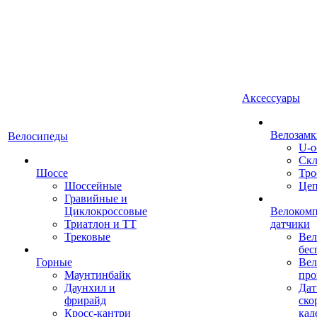
Аксессуары
Велозамк
Велосипеды
U-о
Скл
Шоссе
Тро
Шоссейные
Це
Гравийные и
Циклокроссовые
Велоком
Триатлон и ТТ
датчики
Трековые
Вел
бес
Горные
Вел
Маунтинбайк
про
Даунхил и
Дат
фрирайд
ско
Кросс-кантри
кад