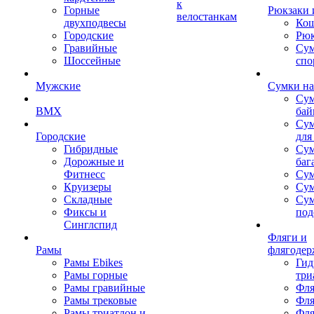
к
Горные
Рюкзаки 
велостанкам
двухподвесы
Кош
Городские
Рюк
Гравийные
Су
Шоссейные
спо
Мужские
Сумки на
Сум
BMX
бай
Сум
Городские
для
Гибридные
Сум
Дорожные и
баг
Фитнесс
Сум
Круизеры
Сум
Складные
Су
Фиксы и
под
Синглспид
Фляги и
Рамы
флягодер
Рамы Ebikes
Гид
Рамы горные
три
Рамы гравийные
Фля
Рамы трековые
Фля
Рамы триатлон и
Фля