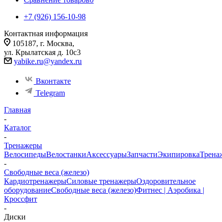
+7 (926) 156-10-98
Контактная информация
105187, г. Москва,
ул. Крылатская д. 10с3
yabike.ru@yandex.ru
Вконтакте
Telegram
Главная
-
Каталог
-
Тренажеры
Велосипеды
Велостанки
Аксессуары
Запчасти
Экипировка
Трена
-
Свободные веса (железо)
Кардиотренажеры
Силовые тренажеры
Оздоровительное
оборудование
Свободные веса (железо)
Фитнес | Аэробика |
Кроссфит
-
Диски