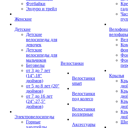
Фэтбайки
Кре
Эндуро и трейл
гад
Час
Женские
пул
Детские
Велофона
Детские
велофар
велосипеды для
Ве
девочек
Ком
Детские
фон
велосипеды для
Фон
мальчиков
Фо
Велостанки
Беговелы
пер
от 3 до 7 лет
(14"-18"
Крылья
Велостанки
дюймов)
Кры
smart
от 5 до 8 лет (20"
дю
дюймов)
Кры
Велостанки
от 7 до 16 лет
дю
под колесо
(24"-27,5"
Кры
дюймов)
дю
Велостанки
Кры
роллерные
Электровелосипеды
дю
Горные
Щи
Аксессуары
хардтейлы