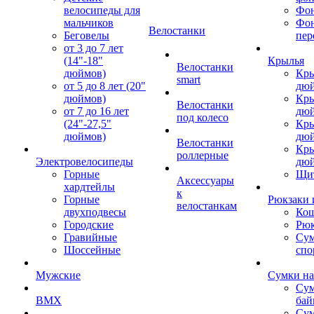
велосипеды для
Фон
мальчиков
Фо
Велостанки
Беговелы
пер
от 3 до 7 лет
(14"-18"
Крылья
Велостанки
дюймов)
Кры
smart
от 5 до 8 лет (20"
дю
дюймов)
Кры
Велостанки
от 7 до 16 лет
дю
под колесо
(24"-27,5"
Кры
дюймов)
дю
Велостанки
Кры
роллерные
Электровелосипеды
дю
Горные
Щи
Аксессуары
хардтейлы
к
Горные
Рюкзаки 
велостанкам
двухподвесы
Кош
Городские
Рюк
Гравийные
Су
Шоссейные
спо
Мужские
Сумки на
Сум
BMX
бай
Сум