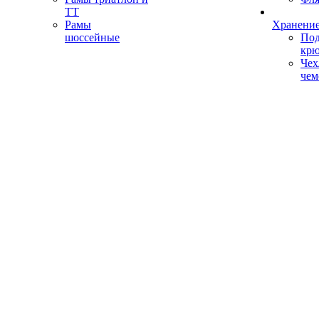
ТТ
Рамы
Хранение
шоссейные
Под
кр
Чех
чем