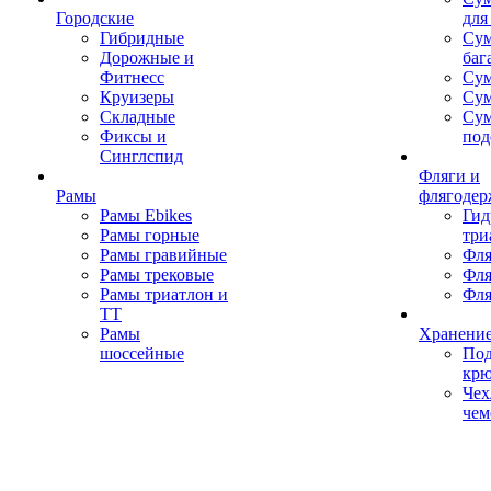
Городские
для
Гибридные
Сум
Дорожные и
баг
Фитнесс
Сум
Круизеры
Сум
Складные
Су
Фиксы и
под
Синглспид
Фляги и
Рамы
флягодер
Рамы Ebikes
Гид
Рамы горные
три
Рамы гравийные
Фля
Рамы трековые
Фля
Рамы триатлон и
Фля
ТТ
Рамы
Хранение
шоссейные
Под
кр
Чех
чем