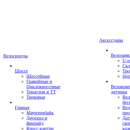
Аксессуары
Велозамк
Велосипеды
U-о
Скл
Шоссе
Тро
Шоссейные
Це
Гравийные и
Циклокроссовые
Велоком
Триатлон и ТТ
датчики
Трековые
Вел
бес
Горные
Вел
Маунтинбайк
про
Даунхил и
Дат
фрирайд
ско
Кросс-кантри
кад