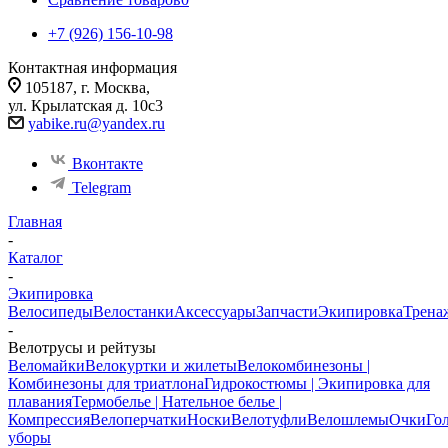
+7 (926) 156-10-98
Контактная информация
105187, г. Москва,
ул. Крылатская д. 10с3
yabike.ru@yandex.ru
Вконтакте
Telegram
Главная
-
Каталог
-
Экипировка
Велосипеды
Велостанки
Аксессуары
Запчасти
Экипировка
Трена
-
Велотрусы и рейтузы
Веломайки
Велокуртки и жилеты
Велокомбинезоны |
Комбинезоны для триатлона
Гидрокостюмы | Экипировка для
плавания
Термобелье | Нательное белье |
Компрессия
Велоперчатки
Носки
Велотуфли
Велошлемы
Очки
Го
уборы