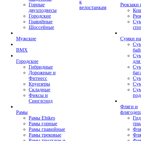
к
Горные
Рюкзаки 
велостанкам
двухподвесы
Кош
Городские
Рюк
Гравийные
Су
Шоссейные
спо
Мужские
Сумки на
Сум
BMX
бай
Сум
Городские
для
Гибридные
Сум
Дорожные и
баг
Фитнесс
Сум
Круизеры
Сум
Складные
Су
Фиксы и
под
Синглспид
Фляги и
Рамы
флягодер
Рамы Ebikes
Гид
Рамы горные
три
Рамы гравийные
Фля
Рамы трековые
Фля
Рамы триатлон и
Фля