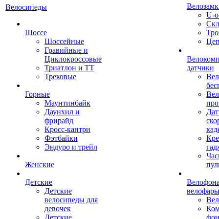
Велозамк
Велосипеды
U-о
Скл
Шоссе
Тро
Шоссейные
Це
Гравийные и
Циклокроссовые
Велоком
Триатлон и ТТ
датчики
Трековые
Вел
бес
Горные
Вел
Маунтинбайк
про
Даунхил и
Дат
фрирайд
ско
Кросс-кантри
кад
Фэтбайки
Кре
Эндуро и трейл
гад
Час
Женские
пул
Детские
Велофона
Детские
велофар
велосипеды для
Ве
девочек
Ком
Детские
фон