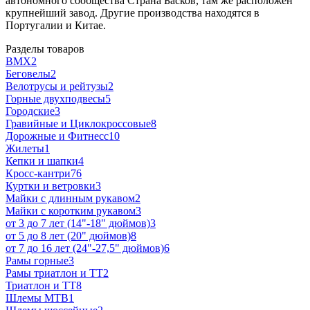
автономного сообщества Страна Басков, там же расположен
крупнейший завод. Другие производства находятся в
Португалии и Китае.
Разделы товаров
BMX
2
Беговелы
2
Велотрусы и рейтузы
2
Горные двухподвесы
5
Городские
3
Гравийные и Циклокроссовые
8
Дорожные и Фитнесс
10
Жилеты
1
Кепки и шапки
4
Кросс-кантри
76
Куртки и ветровки
3
Майки с длинным рукавом
2
Майки с коротким рукавом
3
от 3 до 7 лет (14"-18" дюймов)
3
от 5 до 8 лет (20" дюймов)
8
от 7 до 16 лет (24"-27,5" дюймов)
6
Рамы горные
3
Рамы триатлон и ТТ
2
Триатлон и ТТ
8
Шлемы MTB
1