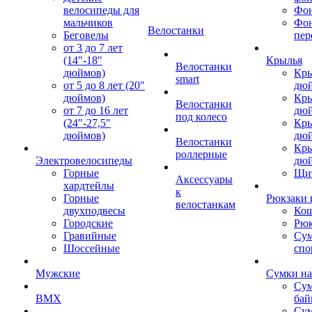
велосипеды для
Фон
мальчиков
Фо
Велостанки
Беговелы
пер
от 3 до 7 лет
(14"-18"
Крылья
Велостанки
дюймов)
Кры
smart
от 5 до 8 лет (20"
дю
дюймов)
Кры
Велостанки
от 7 до 16 лет
дю
под колесо
(24"-27,5"
Кры
дюймов)
дю
Велостанки
Кры
роллерные
Электровелосипеды
дю
Горные
Щи
Аксессуары
хардтейлы
к
Горные
Рюкзаки 
велостанкам
двухподвесы
Кош
Городские
Рюк
Гравийные
Су
Шоссейные
спо
Мужские
Сумки на
Сум
BMX
бай
Сум