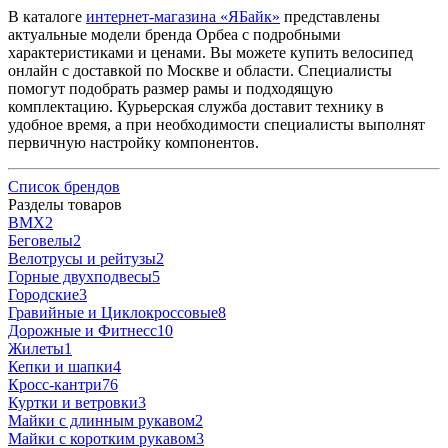
В каталоге
интернет-магазина «ЯБайк»
представлены
актуальные модели бренда Орбеа с подробными
характеристиками и ценами. Вы можете купить велосипед
онлайн с доставкой по Москве и области. Специалисты
помогут подобрать размер рамы и подходящую
комплектацию. Курьерская служба доставит технику в
удобное время, а при необходимости специалисты выполнят
первичную настройку компонентов.
Список брендов
Разделы товаров
BMX
2
Беговелы
2
Велотрусы и рейтузы
2
Горные двухподвесы
5
Городские
3
Гравийные и Циклокроссовые
8
Дорожные и Фитнесс
10
Жилеты
1
Кепки и шапки
4
Кросс-кантри
76
Куртки и ветровки
3
Майки с длинным рукавом
2
Майки с коротким рукавом
3