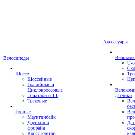
Аксессуары
Велозамк
Велосипеды
U-о
Скл
Шоссе
Тро
Шоссейные
Це
Гравийные и
Циклокроссовые
Велоком
Триатлон и ТТ
датчики
Трековые
Вел
бес
Горные
Вел
Маунтинбайк
про
Даунхил и
Дат
фрирайд
ско
Кросс-кантри
кад