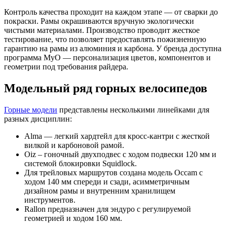
Контроль качества проходит на каждом этапе — от сварки до
покраски. Рамы окрашиваются вручную экологически
чистыми материалами. Производство проводит жесткое
тестирование, что позволяет предоставлять пожизненную
гарантию на рамы из алюминия и карбона. У бренда доступна
программа MyO — персонализация цветов, компонентов и
геометрии под требования райдера.
Модельный ряд горных велосипедов
Горные модели
представлены несколькими линейками для
разных дисциплин:
Alma — легкий хардтейл для кросс-кантри с жесткой
вилкой и карбоновой рамой.
Oiz – гоночный двухподвес с ходом подвески 120 мм и
системой блокировки Squidlock.
Для трейловых маршрутов создана модель Occam с
ходом 140 мм спереди и сзади, асимметричным
дизайном рамы и внутренним хранилищем
инструментов.
Rallon предназначен для эндуро с регулируемой
геометрией и ходом 160 мм.