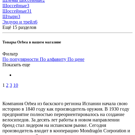
Шлемы шоссейные
2
Шоссейные
3
Шоссейные
31
Штыри
3
Эндуро и трейл
6
Ещё 15 разделов
Товары Orbea в нашем магазине
Фильтр
По популярности
По алфавиту
По цене
Показать еще
1
2
3
10
Компания Orbea из баскского региона Испании начала свою
историю в 1840 году как производитель оружия. В 1930 году
предприятие полностью переориентировалось на создание
велосипедов. За десять лет работы в новом направлении
бренд стал лидером на испанском рынке. Сегодня
производитель входит в кооперацию Mondragón Corporation и