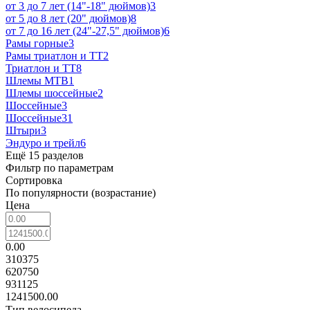
от 3 до 7 лет (14"-18" дюймов)
3
от 5 до 8 лет (20" дюймов)
8
от 7 до 16 лет (24"-27,5" дюймов)
6
Рамы горные
3
Рамы триатлон и ТТ
2
Триатлон и ТТ
8
Шлемы MTB
1
Шлемы шоссейные
2
Шоссейные
3
Шоссейные
31
Штыри
3
Эндуро и трейл
6
Ещё 15 разделов
Фильтр по параметрам
Сортировка
По популярности (возрастание)
Цена
0.00
310375
620750
931125
1241500.00
Тип велосипеда