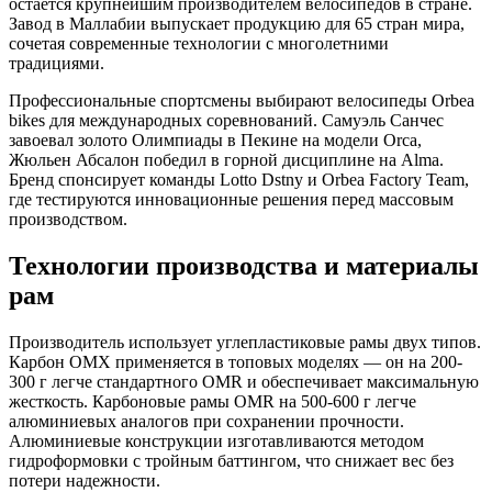
остается крупнейшим производителем велосипедов в стране.
Завод в Маллабии выпускает продукцию для 65 стран мира,
сочетая современные технологии с многолетними
традициями.
Профессиональные спортсмены выбирают велосипеды Orbea
bikes для международных соревнований. Самуэль Санчес
завоевал золото Олимпиады в Пекине на модели Orca,
Жюльен Абсалон победил в горной дисциплине на Alma.
Бренд спонсирует команды Lotto Dstny и Orbea Factory Team,
где тестируются инновационные решения перед массовым
производством.
Технологии производства и материалы
рам
Производитель использует углепластиковые рамы двух типов.
Карбон OMX применяется в топовых моделях — он на 200-
300 г легче стандартного OMR и обеспечивает максимальную
жесткость. Карбоновые рамы OMR на 500-600 г легче
алюминиевых аналогов при сохранении прочности.
Алюминиевые конструкции изготавливаются методом
гидроформовки с тройным баттингом, что снижает вес без
потери надежности.