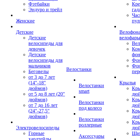
Фэтбайки
Кре
Эндуро и трейл
гад
Час
Женские
пул
Детские
Велофона
Детские
велофар
велосипеды для
Ве
девочек
Ком
Детские
фон
велосипеды для
Фон
мальчиков
Фо
Велостанки
Беговелы
пер
от 3 до 7 лет
(14"-18"
Крылья
Велостанки
дюймов)
Кры
smart
от 5 до 8 лет (20"
дю
дюймов)
Кры
Велостанки
от 7 до 16 лет
дю
под колесо
(24"-27,5"
Кры
дюймов)
дю
Велостанки
Кры
роллерные
Электровелосипеды
дю
Горные
Щи
Аксессуары
хардтейлы