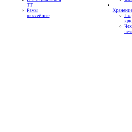
ТТ
Рамы
Хранение
шоссейные
Под
кр
Чех
чем