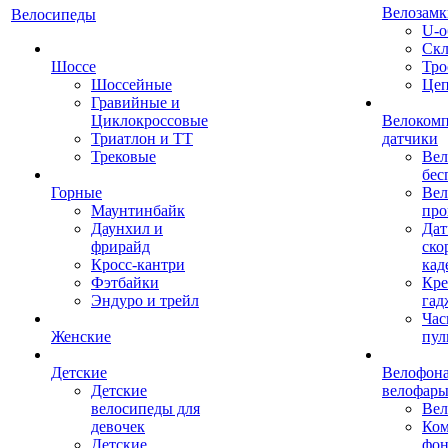
Велозамк
Велосипеды
U-о
Скл
Шоссе
Тро
Шоссейные
Це
Гравийные и
Циклокроссовые
Велоком
Триатлон и ТТ
датчики
Трековые
Вел
бес
Горные
Вел
Маунтинбайк
про
Даунхил и
Дат
фрирайд
ско
Кросс-кантри
кад
Фэтбайки
Кре
Эндуро и трейл
гад
Час
Женские
пул
Детские
Велофона
Детские
велофар
велосипеды для
Ве
девочек
Ком
Детские
фон