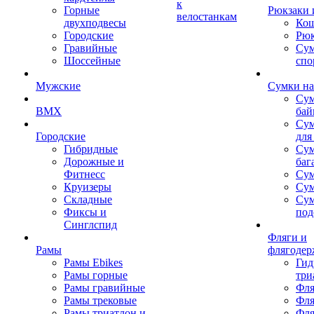
к
Горные
Рюкзаки 
велостанкам
двухподвесы
Кош
Городские
Рюк
Гравийные
Су
Шоссейные
спо
Мужские
Сумки на
Сум
BMX
бай
Сум
Городские
для
Гибридные
Сум
Дорожные и
баг
Фитнесс
Сум
Круизеры
Сум
Складные
Су
Фиксы и
под
Синглспид
Фляги и
Рамы
флягодер
Рамы Ebikes
Гид
Рамы горные
три
Рамы гравийные
Фля
Рамы трековые
Фля
Рамы триатлон и
Фля