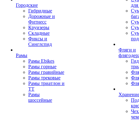
Городские
для
Гибридные
Сум
Дорожные и
баг
Фитнесс
Сум
Круизеры
Сум
Складные
Су
Фиксы и
под
Синглспид
Фляги и
Рамы
флягодер
Рамы Ebikes
Гид
Рамы горные
три
Рамы гравийные
Фля
Рамы трековые
Фля
Рамы триатлон и
Фля
ТТ
Рамы
Хранение
шоссейные
Под
кр
Чех
чем