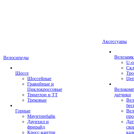
Аксессуары
Велозамк
Велосипеды
U-о
Скл
Шоссе
Тро
Шоссейные
Це
Гравийные и
Циклокроссовые
Велоком
Триатлон и ТТ
датчики
Трековые
Вел
бес
Горные
Вел
Маунтинбайк
про
Даунхил и
Дат
фрирайд
ско
Кросс-кантри
кад