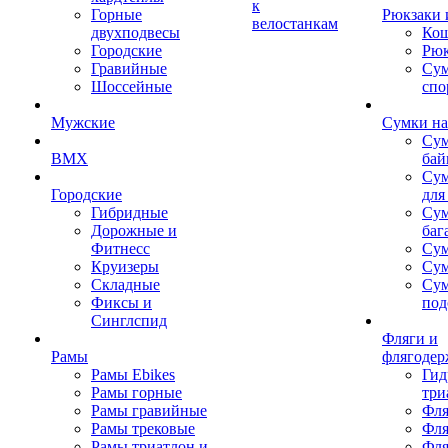
к
Горные
Рюкзаки 
велостанкам
двухподвесы
Кош
Городские
Рюк
Гравийные
Су
Шоссейные
спо
Мужские
Сумки на
Сум
BMX
бай
Сум
Городские
для
Гибридные
Сум
Дорожные и
баг
Фитнесс
Сум
Круизеры
Сум
Складные
Су
Фиксы и
под
Синглспид
Фляги и
Рамы
флягодер
Рамы Ebikes
Гид
Рамы горные
три
Рамы гравийные
Фля
Рамы трековые
Фля
Рамы триатлон и
Фля