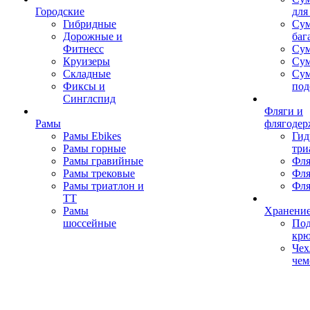
Городские
для
Гибридные
Сум
Дорожные и
баг
Фитнесс
Сум
Круизеры
Сум
Складные
Су
Фиксы и
под
Синглспид
Фляги и
Рамы
флягодер
Рамы Ebikes
Гид
Рамы горные
три
Рамы гравийные
Фля
Рамы трековые
Фля
Рамы триатлон и
Фля
ТТ
Рамы
Хранение
шоссейные
Под
кр
Чех
чем