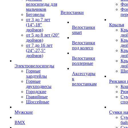
велосипеды для
Фон
мальчиков
Фо
Велостанки
Беговелы
пер
от 3 до 7 лет
(14"-18"
Крылья
Велостанки
дюймов)
Кры
smart
от 5 до 8 лет (20"
дю
дюймов)
Кры
Велостанки
от 7 до 16 лет
дю
под колесо
(24"-27,5"
Кры
дюймов)
дю
Велостанки
Кры
роллерные
Электровелосипеды
дю
Горные
Щи
Аксессуары
хардтейлы
к
Горные
Рюкзаки 
велостанкам
двухподвесы
Кош
Городские
Рюк
Гравийные
Су
Шоссейные
спо
Мужские
Сумки на
Сум
BMX
бай
Сум