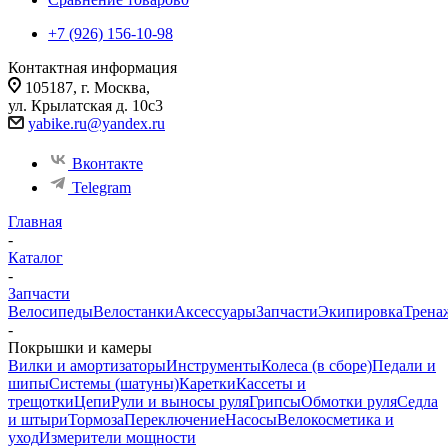
+7 (926) 156-10-98
Контактная информация
105187, г. Москва,
ул. Крылатская д. 10с3
yabike.ru@yandex.ru
Вконтакте
Telegram
Главная
-
Каталог
-
Запчасти
Велосипеды
Велостанки
Аксессуары
Запчасти
Экипировка
Трена
-
Покрышки и камеры
Вилки и амортизаторы
Инструменты
Колеса (в сборе)
Педали и
шипы
Системы (шатуны)
Каретки
Кассеты и
трещотки
Цепи
Рули и выносы руля
Грипсы
Обмотки руля
Седла
и штыри
Тормоза
Переключение
Насосы
Велокосметика и
уход
Измерители мощности