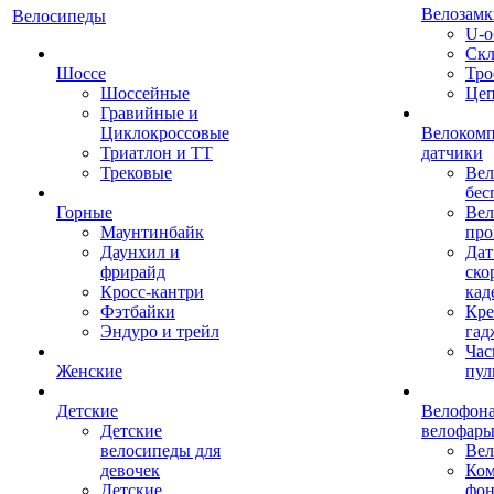
Велозамк
Велосипеды
U-о
Скл
Шоссе
Тро
Шоссейные
Це
Гравийные и
Циклокроссовые
Велоком
Триатлон и ТТ
датчики
Трековые
Вел
бес
Горные
Вел
Маунтинбайк
про
Даунхил и
Дат
фрирайд
ско
Кросс-кантри
кад
Фэтбайки
Кре
Эндуро и трейл
гад
Час
Женские
пул
Детские
Велофона
Детские
велофар
велосипеды для
Ве
девочек
Ком
Детские
фон