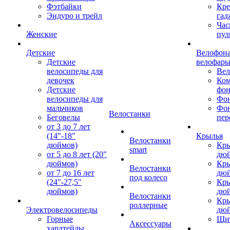
Фэтбайки
Кре
Эндуро и трейл
гад
Час
Женские
пул
Детские
Велофона
Детские
велофар
велосипеды для
Ве
девочек
Ком
Детские
фон
велосипеды для
Фон
мальчиков
Фо
Велостанки
Беговелы
пер
от 3 до 7 лет
(14"-18"
Крылья
Велостанки
дюймов)
Кры
smart
от 5 до 8 лет (20"
дю
дюймов)
Кры
Велостанки
от 7 до 16 лет
дю
под колесо
(24"-27,5"
Кры
дюймов)
дю
Велостанки
Кры
роллерные
Электровелосипеды
дю
Горные
Щи
Аксессуары
хардтейлы