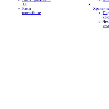
ТТ
Рамы
Хранение
шоссейные
Под
кр
Чех
чем