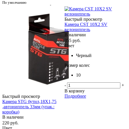
По умолчанию
Быстрый просмотр
Камера CST 10Х2 SV
велониппель
В наличии
355
руб.
Цвет
Черный
Размер колес
10
-
+
В корзину
Подробнее
Быстрый просмотр
Камера STG бутил,18Х1,75
,автониппель 33мм (упак.:
коробка)
В наличии
220
руб.
Цвет