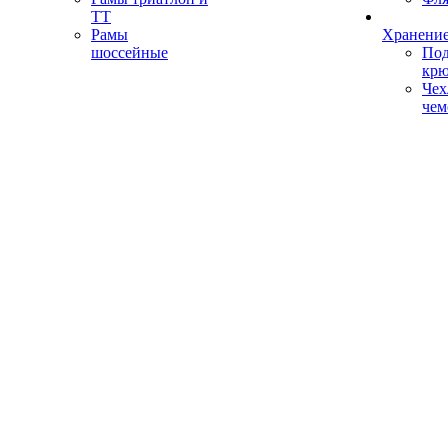
ТТ
Рамы
Хранение
шоссейные
Под
кр
Чех
чем