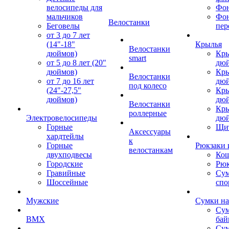
велосипеды для
Фон
мальчиков
Фо
Велостанки
Беговелы
пер
от 3 до 7 лет
(14"-18"
Крылья
Велостанки
дюймов)
Кры
smart
от 5 до 8 лет (20"
дю
дюймов)
Кры
Велостанки
от 7 до 16 лет
дю
под колесо
(24"-27,5"
Кры
дюймов)
дю
Велостанки
Кры
роллерные
Электровелосипеды
дю
Горные
Щи
Аксессуары
хардтейлы
к
Горные
Рюкзаки 
велостанкам
двухподвесы
Кош
Городские
Рюк
Гравийные
Су
Шоссейные
спо
Мужские
Сумки на
Сум
BMX
бай
Сум