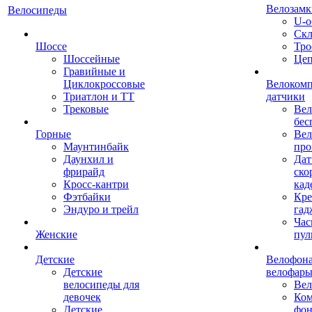
Велозамк
Велосипеды
U-о
Скл
Шоссе
Тро
Шоссейные
Це
Гравийные и
Циклокроссовые
Велоком
Триатлон и ТТ
датчики
Трековые
Вел
бес
Горные
Вел
Маунтинбайк
про
Даунхил и
Дат
фрирайд
ско
Кросс-кантри
кад
Фэтбайки
Кре
Эндуро и трейл
гад
Час
Женские
пул
Детские
Велофона
Детские
велофар
велосипеды для
Ве
девочек
Ком
Детские
фон