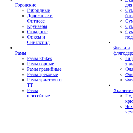
Городские
для
Гибридные
Сум
Дорожные и
баг
Фитнесс
Сум
Круизеры
Сум
Складные
Су
Фиксы и
под
Синглспид
Фляги и
Рамы
флягодер
Рамы Ebikes
Гид
Рамы горные
три
Рамы гравийные
Фля
Рамы трековые
Фля
Рамы триатлон и
Фля
ТТ
Рамы
Хранение
шоссейные
Под
кр
Чех
чем