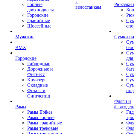
к
Горные
Рюкзаки 
велостанкам
двухподвесы
Кош
Городские
Рюк
Гравийные
Су
Шоссейные
спо
Мужские
Сумки на
Сум
BMX
бай
Сум
Городские
для
Гибридные
Сум
Дорожные и
баг
Фитнесс
Сум
Круизеры
Сум
Складные
Су
Фиксы и
под
Синглспид
Фляги и
Рамы
флягодер
Рамы Ebikes
Гид
Рамы горные
три
Рамы гравийные
Фля
Рамы трековые
Фля
Рамы триатлон и
Фля