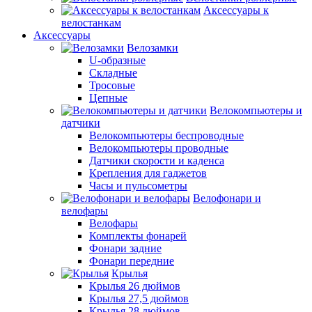
Аксессуары к
велостанкам
Аксессуары
Велозамки
U-образные
Складные
Тросовые
Цепные
Велокомпьютеры и
датчики
Велокомпьютеры беспроводные
Велокомпьютеры проводные
Датчики скорости и каденса
Крепления для гаджетов
Часы и пульсометры
Велофонари и
велофары
Велофары
Комплекты фонарей
Фонари задние
Фонари передние
Крылья
Крылья 26 дюймов
Крылья 27,5 дюймов
Крылья 28 дюймов