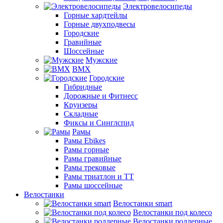
Электровелосипеды
Горные хардтейлы
Горные двухподвесы
Городские
Гравийные
Шоссейные
Мужские
BMX
Городские
Гибридные
Дорожные и Фитнесс
Круизеры
Складные
Фиксы и Синглспид
Рамы
Рамы Ebikes
Рамы горные
Рамы гравийные
Рамы трековые
Рамы триатлон и ТТ
Рамы шоссейные
Велостанки
Велостанки smart
Велостанки под колесо
Велостанки роллерные