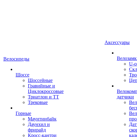
Аксессуары
Велозамк
Велосипеды
U-о
Скл
Шоссе
Тро
Шоссейные
Це
Гравийные и
Циклокроссовые
Велоком
Триатлон и ТТ
датчики
Трековые
Вел
бес
Горные
Вел
Маунтинбайк
про
Даунхил и
Дат
фрирайд
ско
Кросс-кантри
кад