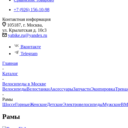
+7 (926) 156-10-98
Контактная информация
105187, г. Москва,
ул. Крылатская д. 10с3
yabike.ru@yandex.ru
Вконтакте
Telegram
Главная
-
Каталог
-
Велосипеды в Москве
Велосипеды
Велостанки
Аксессуары
Запчасти
Экипировка
Трена
-
Рамы
Шоссе
Горные
Женские
Детские
Электровелосипеды
Мужские
BM
Рамы