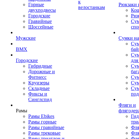
к
Горные
Рюкзаки 
велостанкам
двухподвесы
Кош
Городские
Рюк
Гравийные
Су
Шоссейные
спо
Мужские
Сумки на
Сум
BMX
бай
Сум
Городские
для
Гибридные
Сум
Дорожные и
баг
Фитнесс
Сум
Круизеры
Сум
Складные
Су
Фиксы и
под
Синглспид
Фляги и
Рамы
флягодер
Рамы Ebikes
Гид
Рамы горные
три
Рамы гравийные
Фля
Рамы трековые
Фля
Рамы триатлон и
Фля