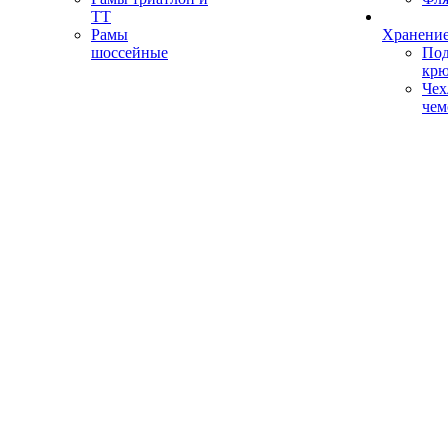
ТТ
Рамы
Хранение
шоссейные
Под
кр
Чех
чем