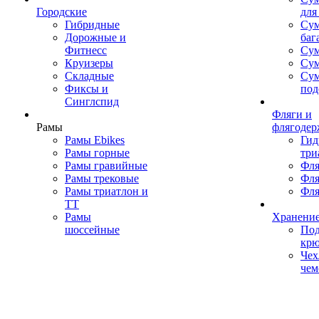
Городские
для
Гибридные
Сум
Дорожные и
баг
Фитнесс
Сум
Круизеры
Сум
Складные
Су
Фиксы и
под
Синглспид
Фляги и
Рамы
флягодер
Рамы Ebikes
Гид
Рамы горные
три
Рамы гравийные
Фля
Рамы трековые
Фля
Рамы триатлон и
Фля
ТТ
Рамы
Хранение
шоссейные
Под
кр
Чех
чем