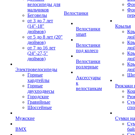
велосипеды для
Фон
мальчиков
Фо
Велостанки
Беговелы
пер
от 3 до 7 лет
(14"-18"
Крылья
Велостанки
дюймов)
Кры
smart
от 5 до 8 лет (20"
дю
дюймов)
Кры
Велостанки
от 7 до 16 лет
дю
под колесо
(24"-27,5"
Кры
дюймов)
дю
Велостанки
Кры
роллерные
Электровелосипеды
дю
Горные
Щи
Аксессуары
хардтейлы
к
Горные
Рюкзаки 
велостанкам
двухподвесы
Кош
Городские
Рюк
Гравийные
Су
Шоссейные
спо
Мужские
Сумки на
Сум
BMX
бай
Сум