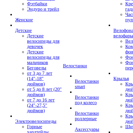
Фэтбайки
Кре
Эндуро и трейл
гад
Час
Женские
пул
Детские
Велофона
Детские
велофар
велосипеды для
Ве
девочек
Ком
Детские
фон
велосипеды для
Фон
мальчиков
Фо
Велостанки
Беговелы
пер
от 3 до 7 лет
(14"-18"
Крылья
Велостанки
дюймов)
Кры
smart
от 5 до 8 лет (20"
дю
дюймов)
Кры
Велостанки
от 7 до 16 лет
дю
под колесо
(24"-27,5"
Кры
дюймов)
дю
Велостанки
Кры
роллерные
Электровелосипеды
дю
Горные
Щи
Аксессуары
хардтейлы