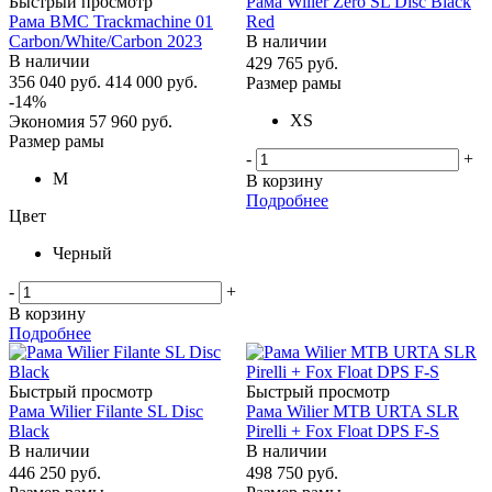
Быстрый просмотр
Рама Wilier Zero SL Disc Black
Рама BMC Trackmachine 01
Red
Carbon/White/Carbon 2023
В наличии
В наличии
429 765
руб.
356 040
руб.
414 000
руб.
Размер рамы
-
14
%
XS
Экономия
57 960
руб.
Размер рамы
-
+
M
В корзину
Подробнее
Цвет
Черный
-
+
В корзину
Подробнее
Быстрый просмотр
Быстрый просмотр
Рама Wilier Filante SL Disc
Рама Wilier MTB URTA SLR
Black
Pirelli + Fox Float DPS F-S
В наличии
В наличии
446 250
руб.
498 750
руб.