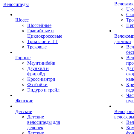
Велозамк
Велосипеды
U-о
Скл
Шоссе
Тро
Шоссейные
Це
Гравийные и
Циклокроссовые
Велоком
Триатлон и ТТ
датчики
Трековые
Вел
бес
Горные
Вел
Маунтинбайк
про
Даунхил и
Дат
фрирайд
ско
Кросс-кантри
кад
Фэтбайки
Кре
Эндуро и трейл
гад
Час
Женские
пул
Детские
Велофона
Детские
велофар
велосипеды для
Ве
девочек
Ком
Детские
фон