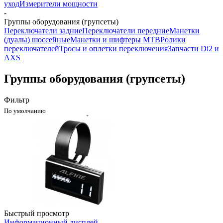
уход
Измерители мощности
-
Группы оборудования (групсеты)
Переключатели задние
Переключатели передние
Манетки
(дуалы) шоссейные
Манетки и шифтеры MTB
Ролики
переключателей
Тросы и оплетки переключения
Запчасти Di2 и
AXS
Группы оборудования (групсеты)
Фильтр
По умолчанию
Быстрый просмотр
Информационный дисплей