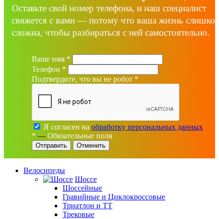
Оставьте свой номер телефона, и наш специалист
свяжется с вами — потому что ваша жизнь слишко
сложна, чтобы разбираться с ней самостоятельно.
Ваше имя
*
Телефон
*
Подтвердите, что вы не робот
*
Я согласен на
обработку персональных данных
*
—
Обязательные поля
Отменить
Велосипеды
Шоссе
Шоссейные
Гравийные и Циклокроссовые
Триатлон и ТТ
Трековые