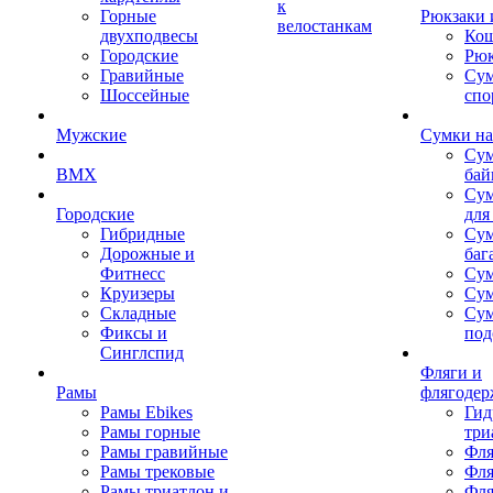
к
Горные
Рюкзаки 
велостанкам
двухподвесы
Кош
Городские
Рюк
Гравийные
Су
Шоссейные
спо
Мужские
Сумки на
Сум
BMX
бай
Сум
Городские
для
Гибридные
Сум
Дорожные и
баг
Фитнесс
Сум
Круизеры
Сум
Складные
Су
Фиксы и
под
Синглспид
Фляги и
Рамы
флягодер
Рамы Ebikes
Гид
Рамы горные
три
Рамы гравийные
Фля
Рамы трековые
Фля
Рамы триатлон и
Фля