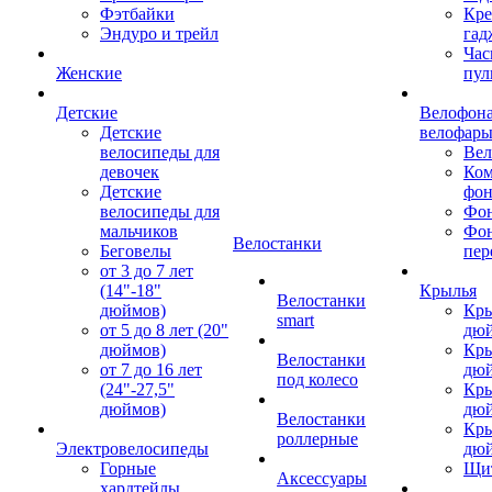
Фэтбайки
Кре
Эндуро и трейл
гад
Час
Женские
пул
Детские
Велофона
Детские
велофар
велосипеды для
Ве
девочек
Ком
Детские
фон
велосипеды для
Фон
мальчиков
Фо
Велостанки
Беговелы
пер
от 3 до 7 лет
(14"-18"
Крылья
Велостанки
дюймов)
Кры
smart
от 5 до 8 лет (20"
дю
дюймов)
Кры
Велостанки
от 7 до 16 лет
дю
под колесо
(24"-27,5"
Кры
дюймов)
дю
Велостанки
Кры
роллерные
Электровелосипеды
дю
Горные
Щи
Аксессуары
хардтейлы