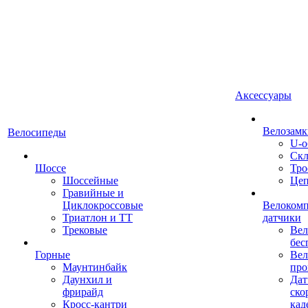
Аксессуары
Велозамк
Велосипеды
U-о
Скл
Шоссе
Тро
Шоссейные
Це
Гравийные и
Циклокроссовые
Велоком
Триатлон и ТТ
датчики
Трековые
Вел
бес
Горные
Вел
Маунтинбайк
про
Даунхил и
Дат
фрирайд
ско
Кросс-кантри
кад