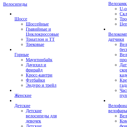
Велозамк
Велосипеды
U-о
Скл
Шоссе
Тро
Шоссейные
Це
Гравийные и
Циклокроссовые
Велоком
Триатлон и ТТ
датчики
Трековые
Вел
бес
Горные
Вел
Маунтинбайк
про
Даунхил и
Дат
фрирайд
ско
Кросс-кантри
кад
Фэтбайки
Кре
Эндуро и трейл
гад
Час
Женские
пул
Детские
Велофона
Детские
велофар
велосипеды для
Ве
девочек
Ком
Детские
фон