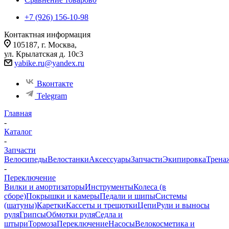
+7 (926) 156-10-98
Контактная информация
105187, г. Москва,
ул. Крылатская д. 10с3
yabike.ru@yandex.ru
Вконтакте
Telegram
Главная
-
Каталог
-
Запчасти
Велосипеды
Велостанки
Аксессуары
Запчасти
Экипировка
Трена
-
Переключение
Вилки и амортизаторы
Инструменты
Колеса (в
сборе)
Покрышки и камеры
Педали и шипы
Системы
(шатуны)
Каретки
Кассеты и трещотки
Цепи
Рули и выносы
руля
Грипсы
Обмотки руля
Седла и
штыри
Тормоза
Переключение
Насосы
Велокосметика и