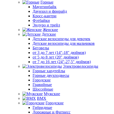
Горные
Маунтинбайк
Даунхил и фрирайд
Кросс-кантри
Фэтбайки
Эндуро и трейл
Женские
Детские
Детские велосипеды для девочек
Детские велосипеды для мальчиков
Беговелы
от 3 до 7 лет (14"-18" дюймов)
от 5 до 8 лет (20" дюймов)
от 7 до 16 лет (24"-27,5" дюймов)
Электровелосипеды
Горные хардтейлы
Горные двухподвесы
Городские
Гравийные
Шоссейные
Мужские
BMX
Городские
Гибридные
Дорожные и Фитнесс