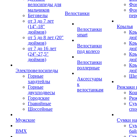
велосипеды для
Фон
мальчиков
Фо
Велостанки
Беговелы
пер
от 3 до 7 лет
(14"-18"
Крылья
Велостанки
дюймов)
Кры
smart
от 5 до 8 лет (20"
дю
дюймов)
Кры
Велостанки
от 7 до 16 лет
дю
под колесо
(24"-27,5"
Кры
дюймов)
дю
Велостанки
Кры
роллерные
Электровелосипеды
дю
Горные
Щи
Аксессуары
хардтейлы
к
Горные
Рюкзаки 
велостанкам
двухподвесы
Кош
Городские
Рюк
Гравийные
Су
Шоссейные
спо
Мужские
Сумки на
Сум
BMX
бай
Сум