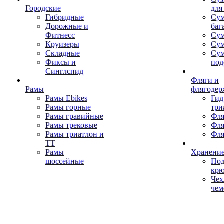
Городские
для
Гибридные
Сум
Дорожные и
баг
Фитнесс
Сум
Круизеры
Сум
Складные
Су
Фиксы и
под
Синглспид
Фляги и
Рамы
флягодер
Рамы Ebikes
Гид
Рамы горные
три
Рамы гравийные
Фля
Рамы трековые
Фля
Рамы триатлон и
Фля
ТТ
Рамы
Хранение
шоссейные
Под
кр
Чех
чем