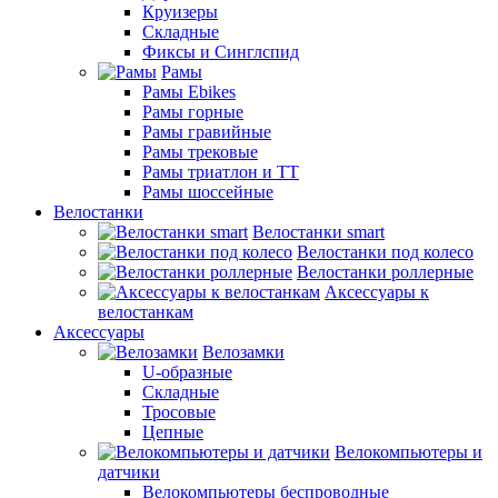
Круизеры
Складные
Фиксы и Синглспид
Рамы
Рамы Ebikes
Рамы горные
Рамы гравийные
Рамы трековые
Рамы триатлон и ТТ
Рамы шоссейные
Велостанки
Велостанки smart
Велостанки под колесо
Велостанки роллерные
Аксессуары к
велостанкам
Аксессуары
Велозамки
U-образные
Складные
Тросовые
Цепные
Велокомпьютеры и
датчики
Велокомпьютеры беспроводные