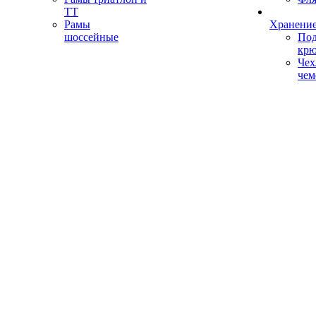
ТТ
Рамы
Хранение
шоссейные
Под
кр
Чех
чем