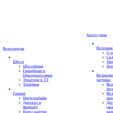
Аксессуары
Велозамк
Велосипеды
U-о
Скл
Шоссе
Тро
Шоссейные
Це
Гравийные и
Циклокроссовые
Велоком
Триатлон и ТТ
датчики
Трековые
Вел
бес
Горные
Вел
Маунтинбайк
про
Даунхил и
Дат
фрирайд
ско
Кросс-кантри
кад