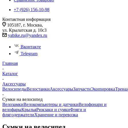
+7 (926) 156-10-98
Контактная информация
105187, г. Москва,
ул. Крылатская д. 10с3
yabike.ru@yandex.ru
Вконтакте
Telegram
Главная
-
Каталог
-
Аксессуары
Велосипеды
Велостанки
Аксессуары
Запчасти
Экипировка
Трена
-
Сумки на велосипед
Велозамки
Велокомпьютеры и датчики
Велофонари и
велофары
Крылья
Рюкзаки и сумки
Фляги и
флягодержатели
Хранение и перевозка
Сумки на велосипед