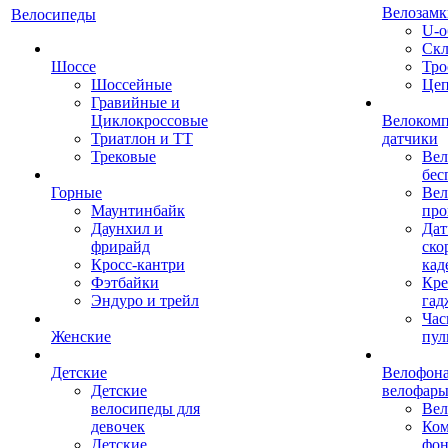
Велозамк
Велосипеды
U-о
Скл
Шоссе
Тро
Шоссейные
Це
Гравийные и
Циклокроссовые
Велоком
Триатлон и ТТ
датчики
Трековые
Вел
бес
Горные
Вел
Маунтинбайк
про
Даунхил и
Дат
фрирайд
ско
Кросс-кантри
кад
Фэтбайки
Кре
Эндуро и трейл
гад
Час
Женские
пул
Детские
Велофона
Детские
велофар
велосипеды для
Ве
девочек
Ком
Детские
фон