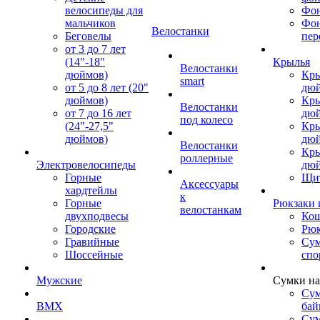
велосипеды для
Фон
мальчиков
Фо
Велостанки
Беговелы
пер
от 3 до 7 лет
(14"-18"
Крылья
Велостанки
дюймов)
Кры
smart
от 5 до 8 лет (20"
дю
дюймов)
Кры
Велостанки
от 7 до 16 лет
дю
под колесо
(24"-27,5"
Кры
дюймов)
дю
Велостанки
Кры
роллерные
Электровелосипеды
дю
Горные
Щи
Аксессуары
хардтейлы
к
Горные
Рюкзаки 
велостанкам
двухподвесы
Кош
Городские
Рюк
Гравийные
Су
Шоссейные
спо
Мужские
Сумки на
Сум
BMX
бай
Сум