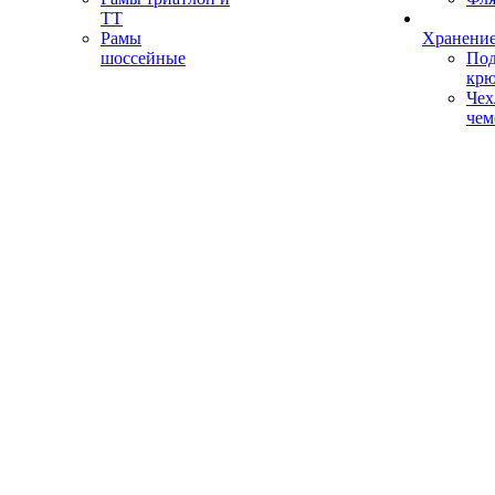
ТТ
Рамы
Хранение
шоссейные
Под
кр
Чех
чем