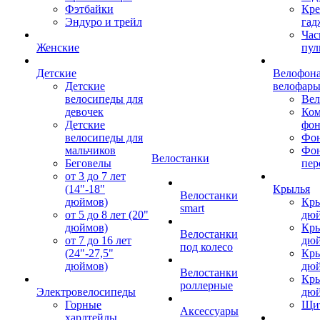
Фэтбайки
Кре
Эндуро и трейл
гад
Час
Женские
пул
Детские
Велофона
Детские
велофар
велосипеды для
Ве
девочек
Ком
Детские
фон
велосипеды для
Фон
мальчиков
Фо
Велостанки
Беговелы
пер
от 3 до 7 лет
(14"-18"
Крылья
Велостанки
дюймов)
Кры
smart
от 5 до 8 лет (20"
дю
дюймов)
Кры
Велостанки
от 7 до 16 лет
дю
под колесо
(24"-27,5"
Кры
дюймов)
дю
Велостанки
Кры
роллерные
Электровелосипеды
дю
Горные
Щи
Аксессуары
хардтейлы