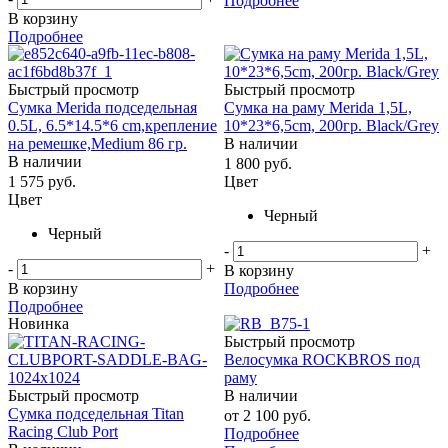
Подробнее
В корзину
Подробнее
Быстрый просмотр
Быстрый просмотр
Сумка Merida подседельная
Сумка на раму Merida 1,5L,
0.5L, 6.5*14.5*6 cm,крепление
10*23*6,5cm, 200гр. Black/Grey
на ремешке,Medium 86 гр.
В наличии
В наличии
1 800
руб.
1 575
руб.
Цвет
Цвет
Черный
Черный
-
+
-
+
В корзину
В корзину
Подробнее
Подробнее
Новинка
Быстрый просмотр
Велосумка ROCKBROS под
раму
Быстрый просмотр
В наличии
Сумка подседельная Titan
от
2 100 руб.
Racing Club Port
Подробнее