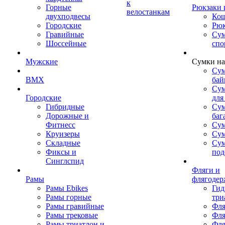
к
Горные
Рюкзаки 
велостанкам
двухподвесы
Кош
Городские
Рюк
Гравийные
Су
Шоссейные
спо
Мужские
Сумки на
Сум
BMX
бай
Сум
Городские
для
Гибридные
Сум
Дорожные и
баг
Фитнесс
Сум
Круизеры
Сум
Складные
Су
Фиксы и
под
Синглспид
Фляги и
Рамы
флягодер
Рамы Ebikes
Гид
Рамы горные
три
Рамы гравийные
Фля
Рамы трековые
Фля
Рамы триатлон и
Фля