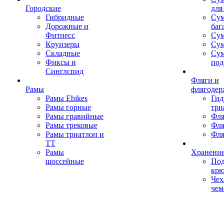
Городские
для
Гибридные
Сум
Дорожные и
баг
Фитнесс
Сум
Круизеры
Сум
Складные
Су
Фиксы и
под
Синглспид
Фляги и
Рамы
флягодер
Рамы Ebikes
Гид
Рамы горные
три
Рамы гравийные
Фля
Рамы трековые
Фля
Рамы триатлон и
Фля
ТТ
Рамы
Хранение
шоссейные
Под
кр
Чех
чем