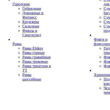
Городские
для
Гибридные
Сум
Дорожные и
баг
Фитнесс
Сум
Круизеры
Сум
Складные
Су
Фиксы и
под
Синглспид
Фляги и
Рамы
флягодер
Рамы Ebikes
Гид
Рамы горные
три
Рамы гравийные
Фля
Рамы трековые
Фля
Рамы триатлон и
Фля
ТТ
Рамы
Хранение
шоссейные
Под
кр
Чех
чем