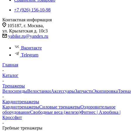
+7 (926) 156-10-98
Контактная информация
105187, г. Москва,
ул. Крылатская д. 10с3
yabike.ru@yandex.ru
Вконтакте
Telegram
Главная
-
Каталог
-
Тренажеры
Велосипеды
Велостанки
Аксессуары
Запчасти
Экипировка
Трена
-
Кардиотренажеры
Кардиотренажеры
Силовые тренажеры
Оздоровительное
оборудование
Свободные веса (железо)
Фитнес | Аэробика |
Кроссфит
-
Гребные тренажеры