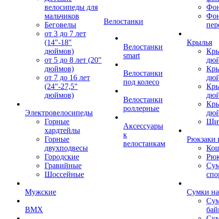
велосипеды для
Фон
мальчиков
Фо
Велостанки
Беговелы
пер
от 3 до 7 лет
(14"-18"
Крылья
Велостанки
дюймов)
Кры
smart
от 5 до 8 лет (20"
дю
дюймов)
Кры
Велостанки
от 7 до 16 лет
дю
под колесо
(24"-27,5"
Кры
дюймов)
дю
Велостанки
Кры
роллерные
Электровелосипеды
дю
Горные
Щи
Аксессуары
хардтейлы
к
Горные
Рюкзаки 
велостанкам
двухподвесы
Кош
Городские
Рюк
Гравийные
Су
Шоссейные
спо
Мужские
Сумки на
Сум
BMX
бай
Сум