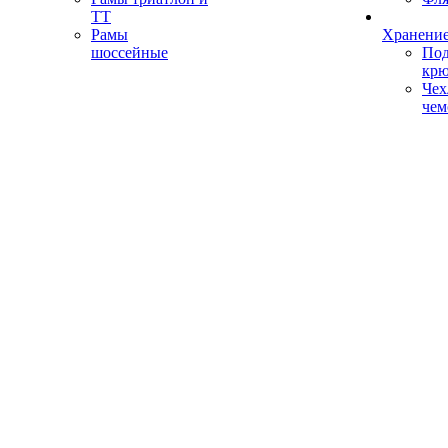
ТТ
Рамы
Хранение
шоссейные
Под
кр
Чех
чем