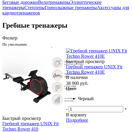
Беговые дорожки
Велотренажеры
Эллиптические
тренажеры
Степперы
Горнолыжные тренажеры
Аксессуары для
кардиотренажеров
Гребные тренажеры
Фильтр
По умолчанию
Быстрый просмотр
Гребной тренажер UNIX Fit
Techno Rower 410E
В наличии
38 900
руб.
Цвет
Черный
-
+
В корзину
Быстрый просмотр
Подробнее
Гребной тренажер UNIX Fit
Techno Rower 410