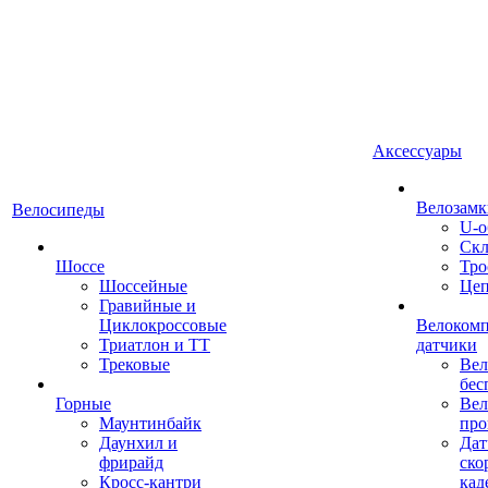
Аксессуары
Велозамк
Велосипеды
U-о
Скл
Шоссе
Тро
Шоссейные
Це
Гравийные и
Циклокроссовые
Велоком
Триатлон и ТТ
датчики
Трековые
Вел
бес
Горные
Вел
Маунтинбайк
про
Даунхил и
Дат
фрирайд
ско
Кросс-кантри
кад