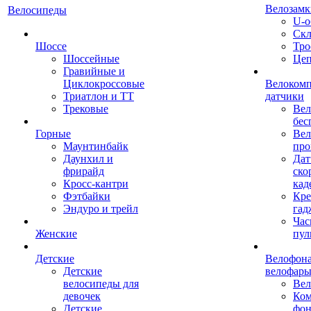
Велозамк
Велосипеды
U-о
Скл
Шоссе
Тро
Шоссейные
Це
Гравийные и
Циклокроссовые
Велоком
Триатлон и ТТ
датчики
Трековые
Вел
бес
Горные
Вел
Маунтинбайк
про
Даунхил и
Дат
фрирайд
ско
Кросс-кантри
кад
Фэтбайки
Кре
Эндуро и трейл
гад
Час
Женские
пул
Детские
Велофона
Детские
велофар
велосипеды для
Ве
девочек
Ком
Детские
фон