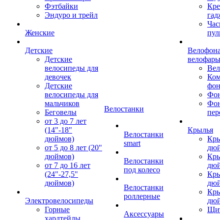
Фэтбайки
Кре
Эндуро и трейл
гад
Час
Женские
пул
Детские
Велофона
Детские
велофар
велосипеды для
Ве
девочек
Ком
Детские
фон
велосипеды для
Фон
мальчиков
Фо
Велостанки
Беговелы
пер
от 3 до 7 лет
(14"-18"
Крылья
Велостанки
дюймов)
Кры
smart
от 5 до 8 лет (20"
дю
дюймов)
Кры
Велостанки
от 7 до 16 лет
дю
под колесо
(24"-27,5"
Кры
дюймов)
дю
Велостанки
Кры
роллерные
Электровелосипеды
дю
Горные
Щи
Аксессуары
хардтейлы