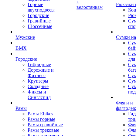
к
Горные
Рюкзаки 
велостанкам
двухподвесы
Кош
Городские
Рюк
Гравийные
Су
Шоссейные
спо
Мужские
Сумки на
Сум
BMX
бай
Сум
Городские
для
Гибридные
Сум
Дорожные и
баг
Фитнесс
Сум
Круизеры
Сум
Складные
Су
Фиксы и
под
Синглспид
Фляги и
Рамы
флягодер
Рамы Ebikes
Гид
Рамы горные
три
Рамы гравийные
Фля
Рамы трековые
Фля
Рамы триатлон и
Фля