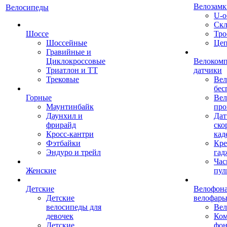
Велозамк
Велосипеды
U-о
Скл
Шоссе
Тро
Шоссейные
Це
Гравийные и
Циклокроссовые
Велоком
Триатлон и ТТ
датчики
Трековые
Вел
бес
Горные
Вел
Маунтинбайк
про
Даунхил и
Дат
фрирайд
ско
Кросс-кантри
кад
Фэтбайки
Кре
Эндуро и трейл
гад
Час
Женские
пул
Детские
Велофона
Детские
велофар
велосипеды для
Ве
девочек
Ком
Детские
фон