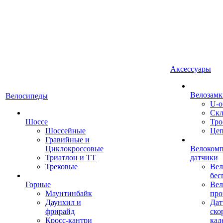
Аксессуары
Велозамк
Велосипеды
U-о
Скл
Шоссе
Тро
Шоссейные
Це
Гравийные и
Циклокроссовые
Велоком
Триатлон и ТТ
датчики
Трековые
Вел
бес
Горные
Вел
Маунтинбайк
про
Даунхил и
Дат
фрирайд
ско
Кросс-кантри
кад