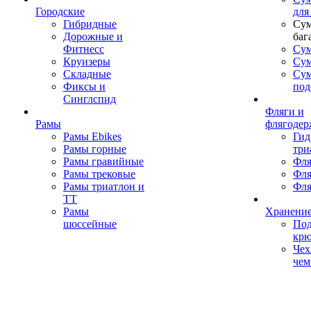
Городские
для
Гибридные
Сум
Дорожные и
баг
Фитнесс
Сум
Круизеры
Сум
Складные
Су
Фиксы и
под
Синглспид
Фляги и
Рамы
флягодер
Рамы Ebikes
Гид
Рамы горные
три
Рамы гравийные
Фля
Рамы трековые
Фля
Рамы триатлон и
Фля
ТТ
Рамы
Хранение
шоссейные
Под
кр
Чех
чем