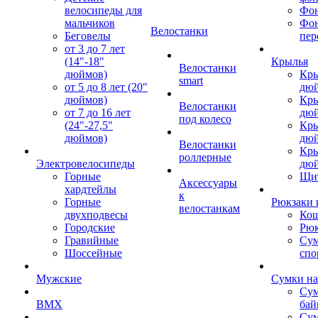
велосипеды для
Фон
мальчиков
Фо
Велостанки
Беговелы
пер
от 3 до 7 лет
(14"-18"
Крылья
Велостанки
дюймов)
Кры
smart
от 5 до 8 лет (20"
дю
дюймов)
Кры
Велостанки
от 7 до 16 лет
дю
под колесо
(24"-27,5"
Кры
дюймов)
дю
Велостанки
Кры
роллерные
Электровелосипеды
дю
Горные
Щи
Аксессуары
хардтейлы
к
Горные
Рюкзаки 
велостанкам
двухподвесы
Кош
Городские
Рюк
Гравийные
Су
Шоссейные
спо
Мужские
Сумки на
Сум
BMX
бай
Сум