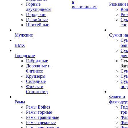
к
Горные
Рюкзаки 
велостанкам
двухподвесы
Кош
Городские
Рюк
Гравийные
Су
Шоссейные
спо
Мужские
Сумки на
Сум
BMX
бай
Сум
Городские
для
Гибридные
Сум
Дорожные и
баг
Фитнесс
Сум
Круизеры
Сум
Складные
Су
Фиксы и
под
Синглспид
Фляги и
Рамы
флягодер
Рамы Ebikes
Гид
Рамы горные
три
Рамы гравийные
Фля
Рамы трековые
Фля
Рамы триатлон и
Фля