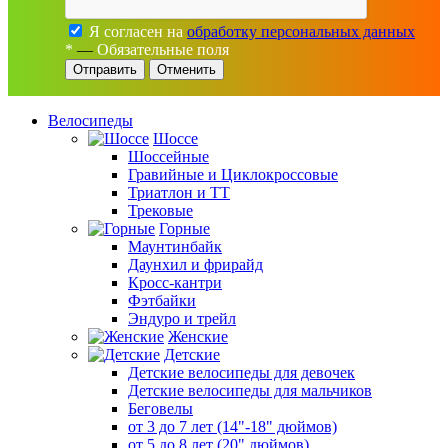
Я согласен на
обработку персональных данных
*
—
Обязательные поля
Отменить
Велосипеды
Шоссе
Шоссейные
Гравийные и Циклокроссовые
Триатлон и ТТ
Трековые
Горные
Маунтинбайк
Даунхил и фрирайд
Кросс-кантри
Фэтбайки
Эндуро и трейл
Женские
Детские
Детские велосипеды для девочек
Детские велосипеды для мальчиков
Беговелы
от 3 до 7 лет (14"-18" дюймов)
от 5 до 8 лет (20" дюймов)