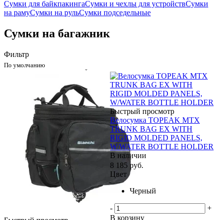
Сумки для байкпакинга
Сумки и чехлы для устройств
Сумки
на раму
Сумки на руль
Сумки подседельные
Сумки на багажник
Фильтр
По умолчанию
Быстрый просмотр
Велосумка TOPEAK MTX
TRUNK BAG EX WITH
RIGID MOLDED PANELS,
W/WATER BOTTLE HOLDER
В наличии
8 185
руб.
Цвет
Черный
-
+
В корзину