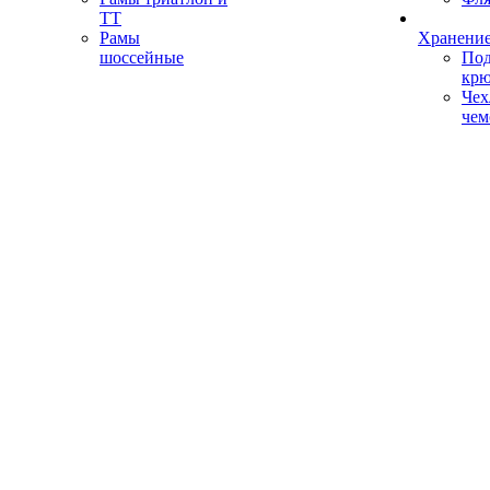
ТТ
Рамы
Хранение
шоссейные
Под
кр
Чех
чем