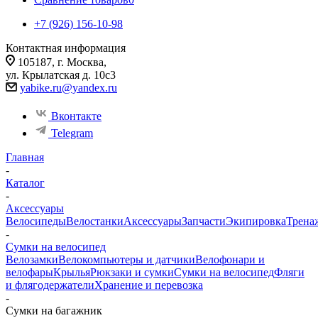
+7 (926) 156-10-98
Контактная информация
105187, г. Москва,
ул. Крылатская д. 10с3
yabike.ru@yandex.ru
Вконтакте
Telegram
Главная
-
Каталог
-
Аксессуары
Велосипеды
Велостанки
Аксессуары
Запчасти
Экипировка
Трена
-
Сумки на велосипед
Велозамки
Велокомпьютеры и датчики
Велофонари и
велофары
Крылья
Рюкзаки и сумки
Сумки на велосипед
Фляги
и флягодержатели
Хранение и перевозка
-
Сумки на багажник