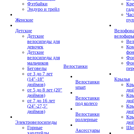
Фэтбайки
Кре
Эндуро и трейл
гад
Час
Женские
пул
Детские
Велофона
Детские
велофар
велосипеды для
Ве
девочек
Ком
Детские
фон
велосипеды для
Фон
мальчиков
Фо
Велостанки
Беговелы
пер
от 3 до 7 лет
(14"-18"
Крылья
Велостанки
дюймов)
Кры
smart
от 5 до 8 лет (20"
дю
дюймов)
Кры
Велостанки
от 7 до 16 лет
дю
под колесо
(24"-27,5"
Кры
дюймов)
дю
Велостанки
Кры
роллерные
Электровелосипеды
дю
Горные
Щи
Аксессуары
хардтейлы