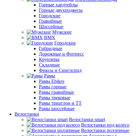
Горные хардтейлы
Горные двухподвесы
Городские
Гравийные
Шоссейные
Мужские
BMX
Городские
Гибридные
Дорожные и Фитнесс
Круизеры
Складные
Фиксы и Синглспид
Рамы
Рамы Ebikes
Рамы горные
Рамы гравийные
Рамы трековые
Рамы триатлон и ТТ
Рамы шоссейные
Велостанки
Велостанки smart
Велостанки под колесо
Велостанки роллерные
Аксессуары к