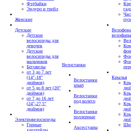
Фэтбайки
Кре
Эндуро и трейл
гад
Час
Женские
пул
Детские
Велофона
Детские
велофар
велосипеды для
Ве
девочек
Ком
Детские
фон
велосипеды для
Фон
мальчиков
Фо
Велостанки
Беговелы
пер
от 3 до 7 лет
(14"-18"
Крылья
Велостанки
дюймов)
Кры
smart
от 5 до 8 лет (20"
дю
дюймов)
Кры
Велостанки
от 7 до 16 лет
дю
под колесо
(24"-27,5"
Кры
дюймов)
дю
Велостанки
Кры
роллерные
Электровелосипеды
дю
Горные
Щи
Аксессуары
хардтейлы