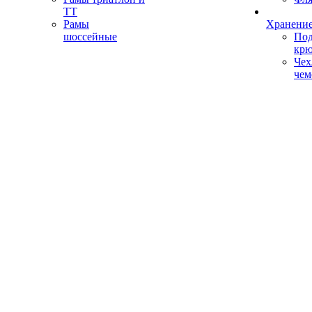
ТТ
Рамы
Хранение
шоссейные
Под
кр
Чех
чем