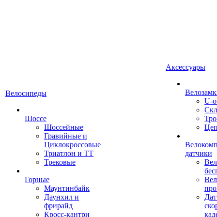
Аксессуары
Велозамк
Велосипеды
U-о
Скл
Шоссе
Тро
Шоссейные
Це
Гравийные и
Циклокроссовые
Велоком
Триатлон и ТТ
датчики
Трековые
Вел
бес
Горные
Вел
Маунтинбайк
про
Даунхил и
Дат
фрирайд
ско
Кросс-кантри
кад