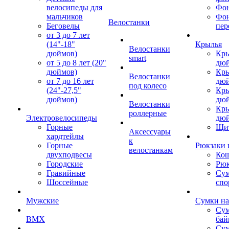
велосипеды для
Фон
мальчиков
Фо
Велостанки
Беговелы
пер
от 3 до 7 лет
(14"-18"
Крылья
Велостанки
дюймов)
Кры
smart
от 5 до 8 лет (20"
дю
дюймов)
Кры
Велостанки
от 7 до 16 лет
дю
под колесо
(24"-27,5"
Кры
дюймов)
дю
Велостанки
Кры
роллерные
Электровелосипеды
дю
Горные
Щи
Аксессуары
хардтейлы
к
Горные
Рюкзаки 
велостанкам
двухподвесы
Кош
Городские
Рюк
Гравийные
Су
Шоссейные
спо
Мужские
Сумки на
Сум
BMX
бай
Сум