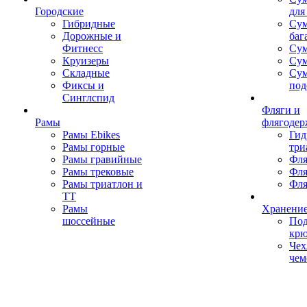
Городские
для
Гибридные
Сум
Дорожные и
баг
Фитнесс
Сум
Круизеры
Сум
Складные
Су
Фиксы и
под
Синглспид
Фляги и
Рамы
флягодер
Рамы Ebikes
Гид
Рамы горные
три
Рамы гравийные
Фля
Рамы трековые
Фля
Рамы триатлон и
Фля
ТТ
Рамы
Хранение
шоссейные
Под
кр
Чех
чем