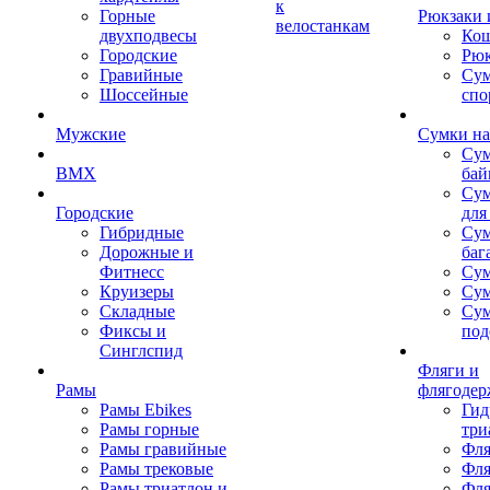
к
Горные
Рюкзаки 
велостанкам
двухподвесы
Кош
Городские
Рюк
Гравийные
Су
Шоссейные
спо
Мужские
Сумки на
Сум
BMX
бай
Сум
Городские
для
Гибридные
Сум
Дорожные и
баг
Фитнесс
Сум
Круизеры
Сум
Складные
Су
Фиксы и
под
Синглспид
Фляги и
Рамы
флягодер
Рамы Ebikes
Гид
Рамы горные
три
Рамы гравийные
Фля
Рамы трековые
Фля
Рамы триатлон и
Фля