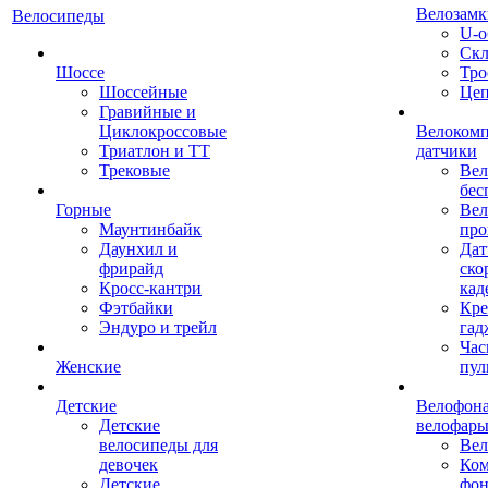
Велозамк
Велосипеды
U-о
Скл
Шоссе
Тро
Шоссейные
Це
Гравийные и
Циклокроссовые
Велоком
Триатлон и ТТ
датчики
Трековые
Вел
бес
Горные
Вел
Маунтинбайк
про
Даунхил и
Дат
фрирайд
ско
Кросс-кантри
кад
Фэтбайки
Кре
Эндуро и трейл
гад
Час
Женские
пул
Детские
Велофона
Детские
велофар
велосипеды для
Ве
девочек
Ком
Детские
фон