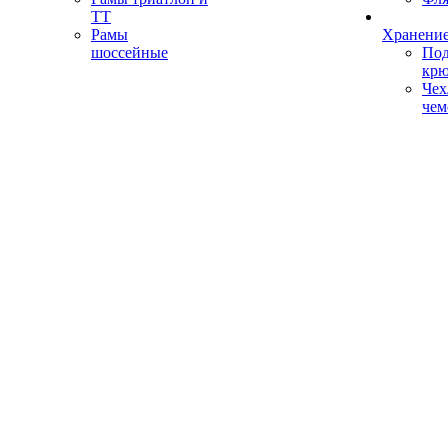
ТТ
Рамы
Хранение
шоссейные
Под
кр
Чех
чем