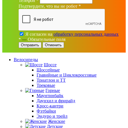
Телефон
*
Подтвердите, что вы не робот
*
Я согласен на
обработку персональных данных
*
—
Обязательные поля
Отменить
Велосипеды
Шоссе
Шоссейные
Гравийные и Циклокроссовые
Триатлон и ТТ
Трековые
Горные
Маунтинбайк
Даунхил и фрирайд
Кросс-кантри
Фэтбайки
Эндуро и трейл
Женские
Детские