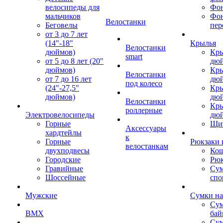
велосипеды для
Фон
мальчиков
Фо
Велостанки
Беговелы
пер
от 3 до 7 лет
(14"-18"
Крылья
Велостанки
дюймов)
Кры
smart
от 5 до 8 лет (20"
дю
дюймов)
Кры
Велостанки
от 7 до 16 лет
дю
под колесо
(24"-27,5"
Кры
дюймов)
дю
Велостанки
Кры
роллерные
Электровелосипеды
дю
Горные
Щи
Аксессуары
хардтейлы
к
Горные
Рюкзаки 
велостанкам
двухподвесы
Кош
Городские
Рюк
Гравийные
Су
Шоссейные
спо
Мужские
Сумки на
Сум
BMX
бай
Сум