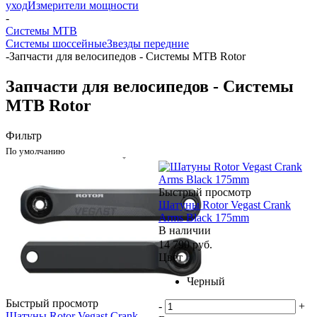
уход
Измерители мощности
-
Системы MTB
Системы шоссейные
Звезды передние
-
Запчасти для велосипедов - Системы MTB Rotor
Запчасти для велосипедов - Системы
MTB Rotor
Фильтр
По умолчанию
Быстрый просмотр
Шатуны Rotor Vegast Crank
Arms Black 175mm
В наличии
14 790
руб.
Цвет
Черный
Быстрый просмотр
-
+
Шатуны Rotor Vegast Crank