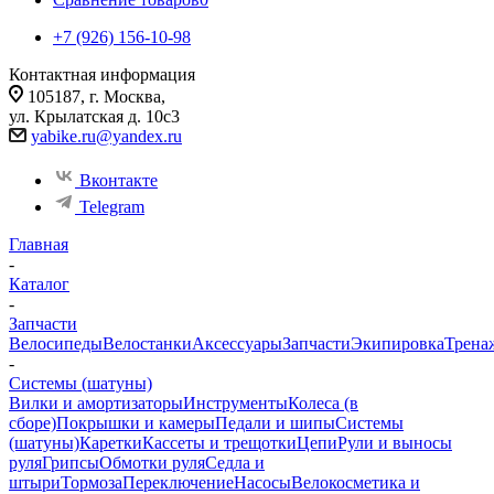
+7 (926) 156-10-98
Контактная информация
105187, г. Москва,
ул. Крылатская д. 10с3
yabike.ru@yandex.ru
Вконтакте
Telegram
Главная
-
Каталог
-
Запчасти
Велосипеды
Велостанки
Аксессуары
Запчасти
Экипировка
Трена
-
Системы (шатуны)
Вилки и амортизаторы
Инструменты
Колеса (в
сборе)
Покрышки и камеры
Педали и шипы
Системы
(шатуны)
Каретки
Кассеты и трещотки
Цепи
Рули и выносы
руля
Грипсы
Обмотки руля
Седла и
штыри
Тормоза
Переключение
Насосы
Велокосметика и