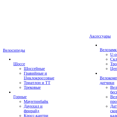
Аксессуары
Велозамк
Велосипеды
U-о
Скл
Шоссе
Тро
Шоссейные
Це
Гравийные и
Циклокроссовые
Велоком
Триатлон и ТТ
датчики
Трековые
Вел
бес
Горные
Вел
Маунтинбайк
про
Даунхил и
Дат
фрирайд
ско
Кросс-кантри
кад