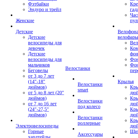
Фэтбайки
Кре
Эндуро и трейл
гад
Час
Женские
пул
Детские
Велофона
Детские
велофар
велосипеды для
Ве
девочек
Ком
Детские
фон
велосипеды для
Фон
мальчиков
Фо
Велостанки
Беговелы
пер
от 3 до 7 лет
(14"-18"
Крылья
Велостанки
дюймов)
Кры
smart
от 5 до 8 лет (20"
дю
дюймов)
Кры
Велостанки
от 7 до 16 лет
дю
под колесо
(24"-27,5"
Кры
дюймов)
дю
Велостанки
Кры
роллерные
Электровелосипеды
дю
Горные
Щи
Аксессуары
хардтейлы