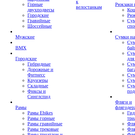
к
Горные
Рюкзаки 
велостанкам
двухподвесы
Кош
Городские
Рюк
Гравийные
Су
Шоссейные
спо
Мужские
Сумки на
Сум
BMX
бай
Сум
Городские
для
Гибридные
Сум
Дорожные и
баг
Фитнесс
Сум
Круизеры
Сум
Складные
Су
Фиксы и
под
Синглспид
Фляги и
Рамы
флягодер
Рамы Ebikes
Гид
Рамы горные
три
Рамы гравийные
Фля
Рамы трековые
Фля
Рамы триатлон и
Фля