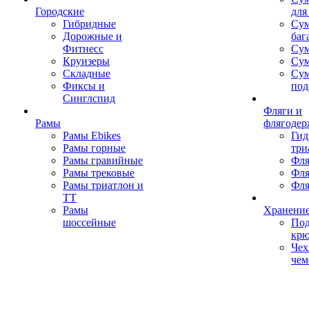
Городские
для
Гибридные
Сум
Дорожные и
баг
Фитнесс
Сум
Круизеры
Сум
Складные
Су
Фиксы и
под
Синглспид
Фляги и
Рамы
флягодер
Рамы Ebikes
Гид
Рамы горные
три
Рамы гравийные
Фля
Рамы трековые
Фля
Рамы триатлон и
Фля
ТТ
Рамы
Хранение
шоссейные
Под
кр
Чех
чем