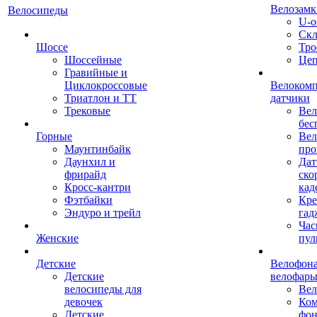
Велозамк
Велосипеды
U-о
Скл
Шоссе
Тро
Шоссейные
Це
Гравийные и
Циклокроссовые
Велоком
Триатлон и ТТ
датчики
Трековые
Вел
бес
Горные
Вел
Маунтинбайк
про
Даунхил и
Дат
фрирайд
ско
Кросс-кантри
кад
Фэтбайки
Кре
Эндуро и трейл
гад
Час
Женские
пул
Детские
Велофона
Детские
велофар
велосипеды для
Ве
девочек
Ком
Детские
фон