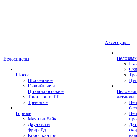
Аксессуары
Велозамк
Велосипеды
U-о
Скл
Шоссе
Тро
Шоссейные
Це
Гравийные и
Циклокроссовые
Велоком
Триатлон и ТТ
датчики
Трековые
Вел
бес
Горные
Вел
Маунтинбайк
про
Даунхил и
Дат
фрирайд
ско
Кросс-кантри
кад