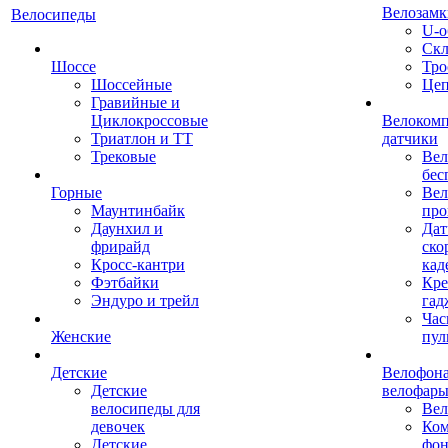
Велозамк
Велосипеды
U-о
Скл
Шоссе
Тро
Шоссейные
Це
Гравийные и
Циклокроссовые
Велоком
Триатлон и ТТ
датчики
Трековые
Вел
бес
Горные
Вел
Маунтинбайк
про
Даунхил и
Дат
фрирайд
ско
Кросс-кантри
кад
Фэтбайки
Кре
Эндуро и трейл
гад
Час
Женские
пул
Детские
Велофона
Детские
велофар
велосипеды для
Ве
девочек
Ком
Детские
фон