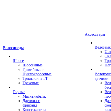
Аксессуары
Велозамк
Велосипеды
U-о
Скл
Шоссе
Тро
Шоссейные
Це
Гравийные и
Циклокроссовые
Велоком
Триатлон и ТТ
датчики
Трековые
Вел
бес
Горные
Вел
Маунтинбайк
про
Даунхил и
Дат
фрирайд
ско
Кросс-кантри
кад