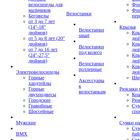
велосипеды для
Фон
мальчиков
Фо
Велостанки
Беговелы
пер
от 3 до 7 лет
(14"-18"
Крылья
Велостанки
дюймов)
Кры
smart
от 5 до 8 лет (20"
дю
дюймов)
Кры
Велостанки
от 7 до 16 лет
дю
под колесо
(24"-27,5"
Кры
дюймов)
дю
Велостанки
Кры
роллерные
Электровелосипеды
дю
Горные
Щи
Аксессуары
хардтейлы
к
Горные
Рюкзаки 
велостанкам
двухподвесы
Кош
Городские
Рюк
Гравийные
Су
Шоссейные
спо
Мужские
Сумки на
Сум
BMX
бай
Сум