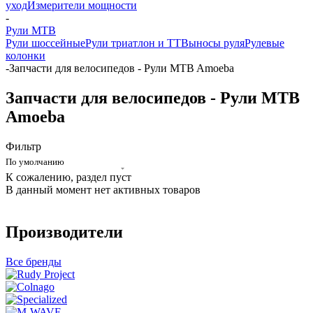
уход
Измерители мощности
-
Рули MTB
Рули шоссейные
Рули триатлон и ТТ
Выносы руля
Рулевые
колонки
-
Запчасти для велосипедов - Рули MTB Amoeba
Запчасти для велосипедов - Рули MTB
Amoeba
Фильтр
По умолчанию
К сожалению, раздел пуст
В данный момент нет активных товаров
Производители
Все бренды