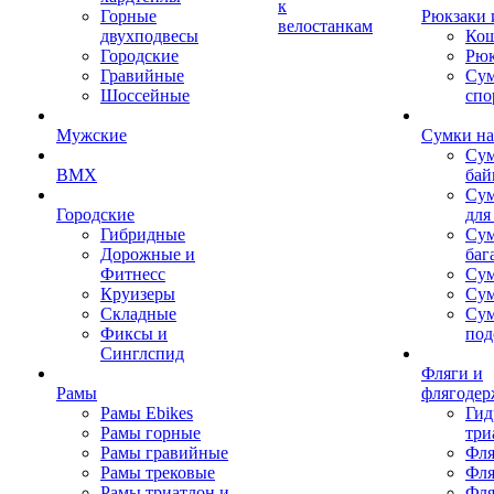
к
Горные
Рюкзаки 
велостанкам
двухподвесы
Кош
Городские
Рюк
Гравийные
Су
Шоссейные
спо
Мужские
Сумки на
Сум
BMX
бай
Сум
Городские
для
Гибридные
Сум
Дорожные и
баг
Фитнесс
Сум
Круизеры
Сум
Складные
Су
Фиксы и
под
Синглспид
Фляги и
Рамы
флягодер
Рамы Ebikes
Гид
Рамы горные
три
Рамы гравийные
Фля
Рамы трековые
Фля
Рамы триатлон и
Фля