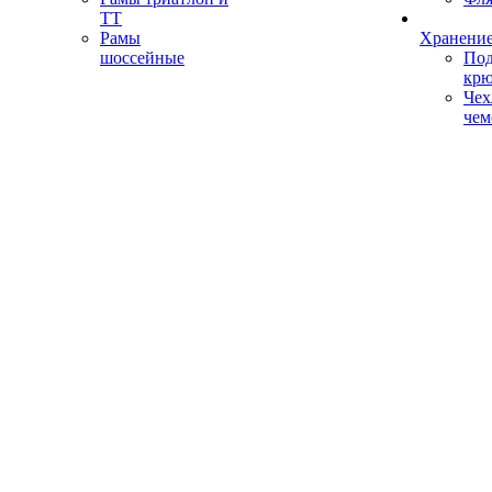
ТТ
Рамы
Хранение
шоссейные
Под
кр
Чех
чем