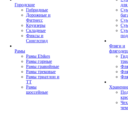
Городские
для
Гибридные
Сум
Дорожные и
баг
Фитнесс
Сум
Круизеры
Сум
Складные
Су
Фиксы и
под
Синглспид
Фляги и
Рамы
флягодер
Рамы Ebikes
Гид
Рамы горные
три
Рамы гравийные
Фля
Рамы трековые
Фля
Рамы триатлон и
Фля
ТТ
Рамы
Хранение
шоссейные
Под
кр
Чех
чем