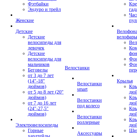
Фэтбайки
Кре
Эндуро и трейл
гад
Час
Женские
пул
Детские
Велофона
Детские
велофар
велосипеды для
Ве
девочек
Ком
Детские
фон
велосипеды для
Фон
мальчиков
Фо
Велостанки
Беговелы
пер
от 3 до 7 лет
(14"-18"
Крылья
Велостанки
дюймов)
Кры
smart
от 5 до 8 лет (20"
дю
дюймов)
Кры
Велостанки
от 7 до 16 лет
дю
под колесо
(24"-27,5"
Кры
дюймов)
дю
Велостанки
Кры
роллерные
Электровелосипеды
дю
Горные
Щи
Аксессуары
хардтейлы