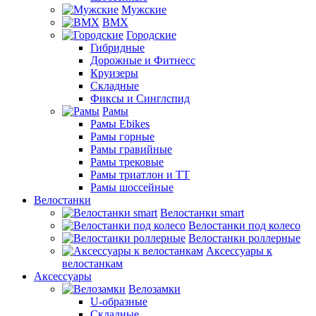
Мужские
BMX
Городские
Гибридные
Дорожные и Фитнесс
Круизеры
Складные
Фиксы и Синглспид
Рамы
Рамы Ebikes
Рамы горные
Рамы гравийные
Рамы трековые
Рамы триатлон и ТТ
Рамы шоссейные
Велостанки
Велостанки smart
Велостанки под колесо
Велостанки роллерные
Аксессуары к
велостанкам
Аксессуары
Велозамки
U-образные
Складные