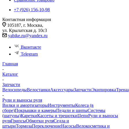
+7 (926) 156-10-98
Контактная информация
105187, г. Москва,
ул. Крылатская д. 10с3
yabike.ru@yandex.ru
Вконтакте
Telegram
Главная
-
Каталог
-
Запчасти
Велосипеды
Велостанки
Аксессуары
Запчасти
Экипировка
Трена
-
Рули и выносы руля
Вилки и амортизаторы
Инструменты
Колеса (в
сборе)
Покрышки и камеры
Педали и шипы
Системы
(шатуны)
Каретки
Кассеты и трещотки
Цепи
Рули и выносы
руля
Грипсы
Обмотки руля
Седла и
штыри
Тормоза
Переключение
Насосы
Велокосметика и