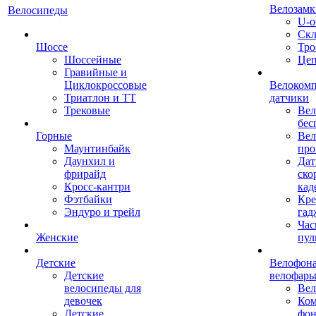
Велозамк
Велосипеды
U-о
Скл
Шоссе
Тро
Шоссейные
Це
Гравийные и
Циклокроссовые
Велоком
Триатлон и ТТ
датчики
Трековые
Вел
бес
Горные
Вел
Маунтинбайк
про
Даунхил и
Дат
фрирайд
ско
Кросс-кантри
кад
Фэтбайки
Кре
Эндуро и трейл
гад
Час
Женские
пул
Детские
Велофона
Детские
велофар
велосипеды для
Ве
девочек
Ком
Детские
фон