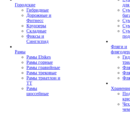
Городские
для
Гибридные
Сум
Дорожные и
баг
Фитнесс
Сум
Круизеры
Сум
Складные
Су
Фиксы и
под
Синглспид
Фляги и
Рамы
флягодер
Рамы Ebikes
Гид
Рамы горные
три
Рамы гравийные
Фля
Рамы трековые
Фля
Рамы триатлон и
Фля
ТТ
Рамы
Хранение
шоссейные
Под
кр
Чех
чем