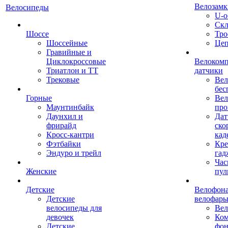
Велозамк
Велосипеды
U-о
Скл
Шоссе
Тро
Шоссейные
Це
Гравийные и
Циклокроссовые
Велоком
Триатлон и ТТ
датчики
Трековые
Вел
бес
Горные
Вел
Маунтинбайк
про
Даунхил и
Дат
фрирайд
ско
Кросс-кантри
кад
Фэтбайки
Кре
Эндуро и трейл
гад
Час
Женские
пул
Детские
Велофона
Детские
велофар
велосипеды для
Ве
девочек
Ком
Детские
фон