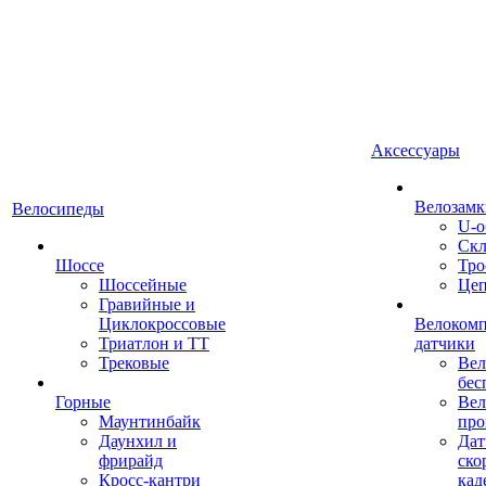
Аксессуары
Велозамк
Велосипеды
U-о
Скл
Шоссе
Тро
Шоссейные
Це
Гравийные и
Циклокроссовые
Велоком
Триатлон и ТТ
датчики
Трековые
Вел
бес
Горные
Вел
Маунтинбайк
про
Даунхил и
Дат
фрирайд
ско
Кросс-кантри
кад