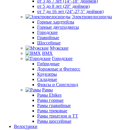
от 3 до 7 лет (14"-18" дюймов)
от 5 до 8 лет (20" дюймов)
от 7 до 16 лет (24"-27,5" дюймов)
Электровелосипеды
Горные хардтейлы
Горные двухподвесы
Городские
Гравийные
Шоссейные
Мужские
BMX
Городские
Гибридные
Дорожные и Фитнесс
Круизеры
Складные
Фиксы и Синглспид
Рамы
Рамы Ebikes
Рамы горные
Рамы гравийные
Рамы трековые
Рамы триатлон и ТТ
Рамы шоссейные
Велостанки