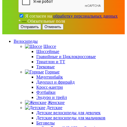
Я согласен на
обработку персональных данных
*
—
Обязательные поля
Отменить
Велосипеды
Шоссе
Шоссейные
Гравийные и Циклокроссовые
Триатлон и ТТ
Трековые
Горные
Маунтинбайк
Даунхил и фрирайд
Кросс-кантри
Фэтбайки
Эндуро и трейл
Женские
Детские
Детские велосипеды для девочек
Детские велосипеды для мальчиков
Беговелы