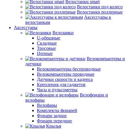
Велостанки smart
Велостанки под колесо
Велостанки роллерные
Аксессуары к
велостанкам
Аксессуары
Велозамки
U-образные
Складные
Тросовые
Цепные
Велокомпьютеры и
датчики
Велокомпьютеры беспроводные
Велокомпьютеры проводные
Датчики скорости и каденса
Крепления для гаджетов
Часы и пульсометры
Велофонари и
велофары
Велофары
Комплекты фонарей
Фонари задние
Фонари передние
Крылья