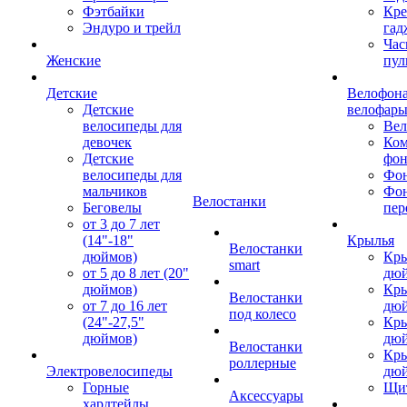
Фэтбайки
Кре
Эндуро и трейл
гад
Час
Женские
пул
Детские
Велофона
Детские
велофар
велосипеды для
Ве
девочек
Ком
Детские
фон
велосипеды для
Фон
мальчиков
Фо
Велостанки
Беговелы
пер
от 3 до 7 лет
(14"-18"
Крылья
Велостанки
дюймов)
Кры
smart
от 5 до 8 лет (20"
дю
дюймов)
Кры
Велостанки
от 7 до 16 лет
дю
под колесо
(24"-27,5"
Кры
дюймов)
дю
Велостанки
Кры
роллерные
Электровелосипеды
дю
Горные
Щи
Аксессуары
хардтейлы