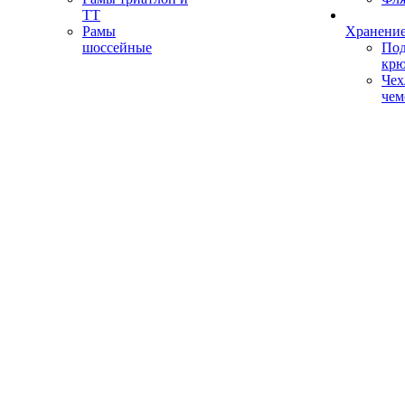
ТТ
Рамы
Хранение
шоссейные
Под
кр
Чех
чем