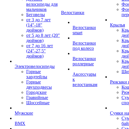
велосипеды для
Фон
мальчиков
Фо
Велостанки
Беговелы
пер
от 3 до 7 лет
(14"-18"
Крылья
Велостанки
дюймов)
Кры
smart
от 5 до 8 лет (20"
дю
дюймов)
Кры
Велостанки
от 7 до 16 лет
дю
под колесо
(24"-27,5"
Кры
дюймов)
дю
Велостанки
Кры
роллерные
Электровелосипеды
дю
Горные
Щи
Аксессуары
хардтейлы
к
Горные
Рюкзаки 
велостанкам
двухподвесы
Кош
Городские
Рюк
Гравийные
Су
Шоссейные
спо
Мужские
Сумки на
Сум
BMX
бай
Сум