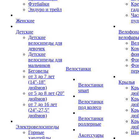
Фэтбайки
Кре
Эндуро и трейл
гад
Час
Женские
пул
Детские
Велофона
Детские
велофар
велосипеды для
Ве
девочек
Ком
Детские
фон
велосипеды для
Фон
мальчиков
Фо
Велостанки
Беговелы
пер
от 3 до 7 лет
(14"-18"
Крылья
Велостанки
дюймов)
Кры
smart
от 5 до 8 лет (20"
дю
дюймов)
Кры
Велостанки
от 7 до 16 лет
дю
под колесо
(24"-27,5"
Кры
дюймов)
дю
Велостанки
Кры
роллерные
Электровелосипеды
дю
Горные
Щи
Аксессуары
хардтейлы