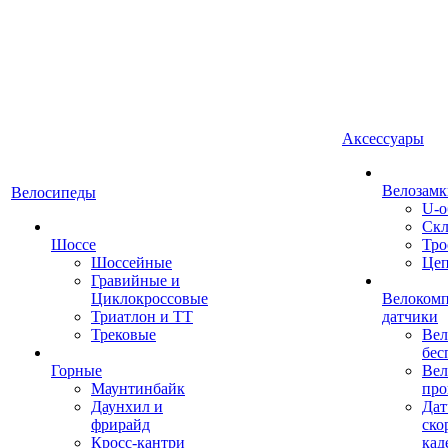
Аксессуары
Велозамк
Велосипеды
U-о
Скл
Шоссе
Тро
Шоссейные
Це
Гравийные и
Циклокроссовые
Велоком
Триатлон и ТТ
датчики
Трековые
Вел
бес
Горные
Вел
Маунтинбайк
про
Даунхил и
Дат
фрирайд
ско
Кросс-кантри
кад