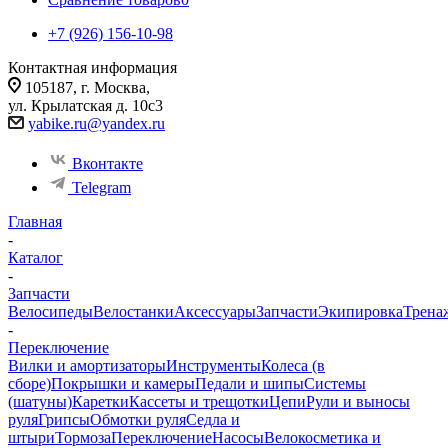
+7 (926) 156-10-98
Контактная информация
105187, г. Москва,
ул. Крылатская д. 10с3
yabike.ru@yandex.ru
Вконтакте
Telegram
Главная
-
Каталог
-
Запчасти
Велосипеды
Велостанки
Аксессуары
Запчасти
Экипировка
Трена
-
Переключение
Вилки и амортизаторы
Инструменты
Колеса (в
сборе)
Покрышки и камеры
Педали и шипы
Системы
(шатуны)
Каретки
Кассеты и трещотки
Цепи
Рули и выносы
руля
Грипсы
Обмотки руля
Седла и
штыри
Тормоза
Переключение
Насосы
Велокосметика и