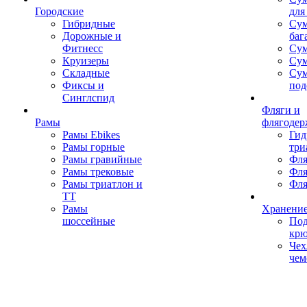
Городские
для
Гибридные
Сум
Дорожные и
баг
Фитнесс
Сум
Круизеры
Сум
Складные
Су
Фиксы и
под
Синглспид
Фляги и
Рамы
флягодер
Рамы Ebikes
Гид
Рамы горные
три
Рамы гравийные
Фля
Рамы трековые
Фля
Рамы триатлон и
Фля
ТТ
Рамы
Хранение
шоссейные
Под
кр
Чех
чем