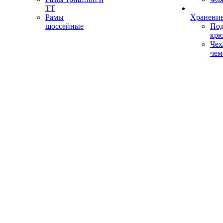
ТТ
Рамы
Хранение
шоссейные
Под
кр
Чех
чем