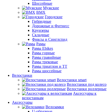
Шоссейные
Мужские
BMX
Городские
Гибридные
Дорожные и Фитнесс
Круизеры
Складные
Фиксы и Синглспид
Рамы
Рамы Ebikes
Рамы горные
Рамы гравийные
Рамы трековые
Рамы триатлон и ТТ
Рамы шоссейные
Велостанки
Велостанки smart
Велостанки под колесо
Велостанки роллерные
Аксессуары к
велостанкам
Аксессуары
Велозамки
U-образные