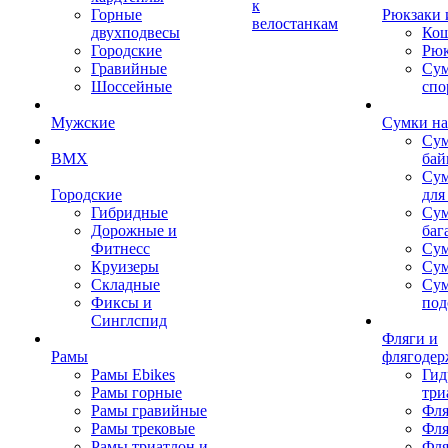
к
Горные
Рюкзаки 
велостанкам
двухподвесы
Кош
Городские
Рюк
Гравийные
Су
Шоссейные
спо
Мужские
Сумки на
Сум
BMX
бай
Сум
Городские
для
Гибридные
Сум
Дорожные и
баг
Фитнесс
Сум
Круизеры
Сум
Складные
Су
Фиксы и
под
Синглспид
Фляги и
Рамы
флягодер
Рамы Ebikes
Гид
Рамы горные
три
Рамы гравийные
Фля
Рамы трековые
Фля
Рамы триатлон и
Фля