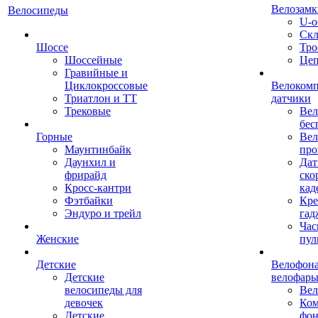
Велозамк
Велосипеды
U-о
Скл
Шоссе
Тро
Шоссейные
Це
Гравийные и
Циклокроссовые
Велоком
Триатлон и ТТ
датчики
Трековые
Вел
бес
Горные
Вел
Маунтинбайк
про
Даунхил и
Дат
фрирайд
ско
Кросс-кантри
кад
Фэтбайки
Кре
Эндуро и трейл
гад
Час
Женские
пул
Детские
Велофона
Детские
велофар
велосипеды для
Ве
девочек
Ком
Детские
фон