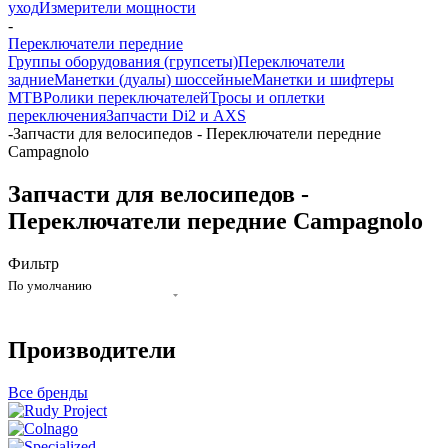
уход
Измерители мощности
-
Переключатели передние
Группы оборудования (групсеты)
Переключатели
задние
Манетки (дуалы) шоссейные
Манетки и шифтеры
MTB
Ролики переключателей
Тросы и оплетки
переключения
Запчасти Di2 и AXS
-
Запчасти для велосипедов - Переключатели передние
Campagnolo
Запчасти для велосипедов -
Переключатели передние Campagnolo
Фильтр
По умолчанию
Производители
Все бренды