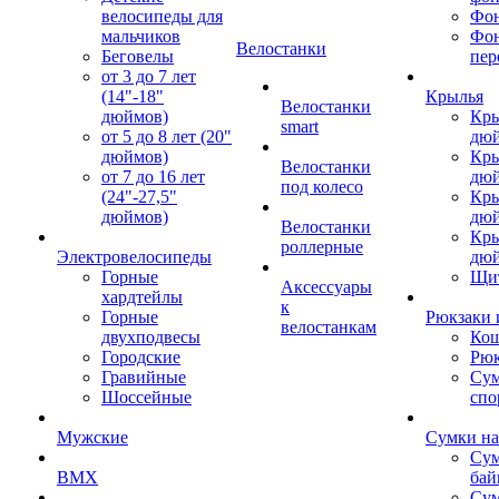
велосипеды для
Фон
мальчиков
Фо
Велостанки
Беговелы
пер
от 3 до 7 лет
(14"-18"
Крылья
Велостанки
дюймов)
Кры
smart
от 5 до 8 лет (20"
дю
дюймов)
Кры
Велостанки
от 7 до 16 лет
дю
под колесо
(24"-27,5"
Кры
дюймов)
дю
Велостанки
Кры
роллерные
Электровелосипеды
дю
Горные
Щи
Аксессуары
хардтейлы
к
Горные
Рюкзаки 
велостанкам
двухподвесы
Кош
Городские
Рюк
Гравийные
Су
Шоссейные
спо
Мужские
Сумки на
Сум
BMX
бай
Сум