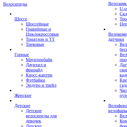
Велозамк
Велосипеды
U-о
Скл
Шоссе
Тро
Шоссейные
Це
Гравийные и
Циклокроссовые
Велоком
Триатлон и ТТ
датчики
Трековые
Вел
бес
Горные
Вел
Маунтинбайк
про
Даунхил и
Дат
фрирайд
ско
Кросс-кантри
кад
Фэтбайки
Кре
Эндуро и трейл
гад
Час
Женские
пул
Детские
Велофона
Детские
велофар
велосипеды для
Ве
девочек
Ком
Детские
фон