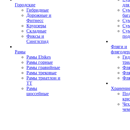
Городские
для
Гибридные
Сум
Дорожные и
баг
Фитнесс
Сум
Круизеры
Сум
Складные
Су
Фиксы и
под
Синглспид
Фляги и
Рамы
флягодер
Рамы Ebikes
Гид
Рамы горные
три
Рамы гравийные
Фля
Рамы трековые
Фля
Рамы триатлон и
Фля
ТТ
Рамы
Хранение
шоссейные
Под
кр
Чех
чем