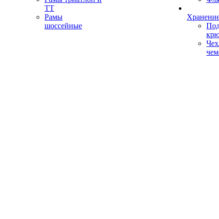
ТТ
Рамы
Хранение
шоссейные
Под
кр
Чех
чем