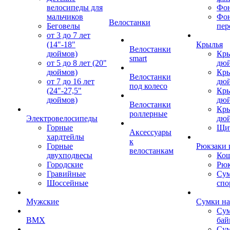
велосипеды для
Фон
мальчиков
Фо
Велостанки
Беговелы
пер
от 3 до 7 лет
(14"-18"
Крылья
Велостанки
дюймов)
Кры
smart
от 5 до 8 лет (20"
дю
дюймов)
Кры
Велостанки
от 7 до 16 лет
дю
под колесо
(24"-27,5"
Кры
дюймов)
дю
Велостанки
Кры
роллерные
Электровелосипеды
дю
Горные
Щи
Аксессуары
хардтейлы
к
Горные
Рюкзаки 
велостанкам
двухподвесы
Кош
Городские
Рюк
Гравийные
Су
Шоссейные
спо
Мужские
Сумки на
Сум
BMX
бай
Сум