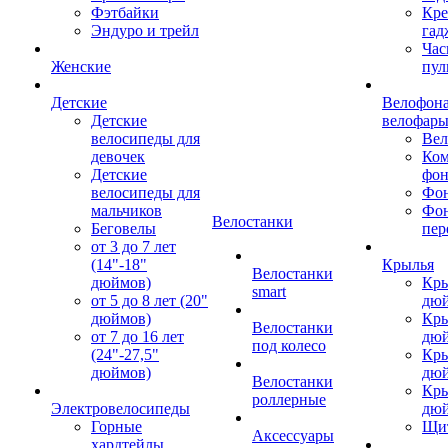
Фэтбайки
Кре
Эндуро и трейл
гад
Час
Женские
пул
Детские
Велофона
Детские
велофар
велосипеды для
Ве
девочек
Ком
Детские
фон
велосипеды для
Фон
мальчиков
Фо
Велостанки
Беговелы
пер
от 3 до 7 лет
(14"-18"
Крылья
Велостанки
дюймов)
Кры
smart
от 5 до 8 лет (20"
дю
дюймов)
Кры
Велостанки
от 7 до 16 лет
дю
под колесо
(24"-27,5"
Кры
дюймов)
дю
Велостанки
Кры
роллерные
Электровелосипеды
дю
Горные
Щи
Аксессуары
хардтейлы