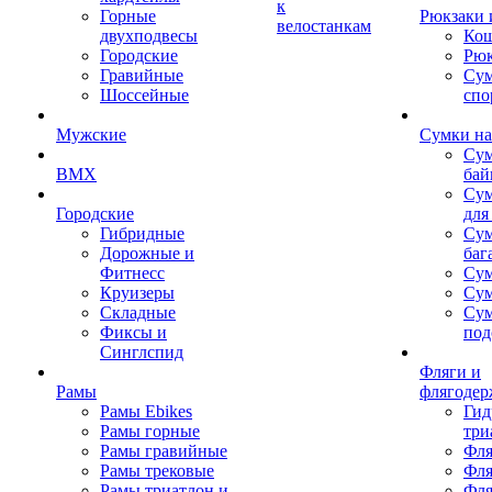
к
Горные
Рюкзаки 
велостанкам
двухподвесы
Кош
Городские
Рюк
Гравийные
Су
Шоссейные
спо
Мужские
Сумки на
Сум
BMX
бай
Сум
Городские
для
Гибридные
Сум
Дорожные и
баг
Фитнесс
Сум
Круизеры
Сум
Складные
Су
Фиксы и
под
Синглспид
Фляги и
Рамы
флягодер
Рамы Ebikes
Гид
Рамы горные
три
Рамы гравийные
Фля
Рамы трековые
Фля
Рамы триатлон и
Фля