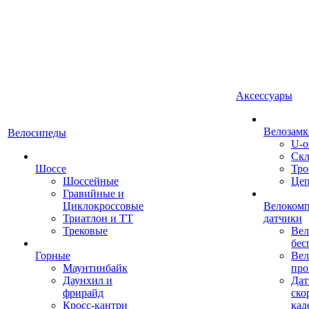
Аксессуары
Велозамк
Велосипеды
U-о
Скл
Шоссе
Тро
Шоссейные
Це
Гравийные и
Циклокроссовые
Велоком
Триатлон и ТТ
датчики
Трековые
Вел
бес
Горные
Вел
Маунтинбайк
про
Даунхил и
Дат
фрирайд
ско
Кросс-кантри
кад