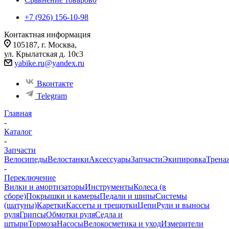
+7 (926) 156-10-98
Контактная информация
105187, г. Москва,
ул. Крылатская д. 10с3
yabike.ru@yandex.ru
Вконтакте
Telegram
Главная
-
Каталог
-
Запчасти
Велосипеды
Велостанки
Аксессуары
Запчасти
Экипировка
Трена
-
Переключение
Вилки и амортизаторы
Инструменты
Колеса (в
сборе)
Покрышки и камеры
Педали и шипы
Системы
(шатуны)
Каретки
Кассеты и трещотки
Цепи
Рули и выносы
руля
Грипсы
Обмотки руля
Седла и
штыри
Тормоза
Насосы
Велокосметика и уход
Измерители