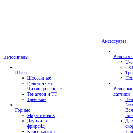
Аксессуары
Велозамк
Велосипеды
U-о
Скл
Шоссе
Тро
Шоссейные
Це
Гравийные и
Циклокроссовые
Велоком
Триатлон и ТТ
датчики
Трековые
Вел
бес
Горные
Вел
Маунтинбайк
про
Даунхил и
Дат
фрирайд
ско
Кросс-кантри
кад