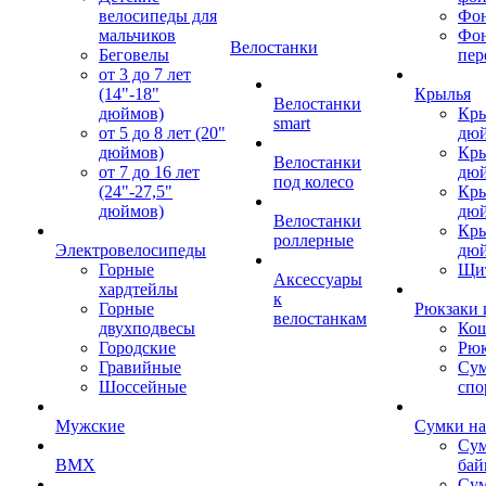
велосипеды для
Фон
мальчиков
Фо
Велостанки
Беговелы
пер
от 3 до 7 лет
(14"-18"
Крылья
Велостанки
дюймов)
Кры
smart
от 5 до 8 лет (20"
дю
дюймов)
Кры
Велостанки
от 7 до 16 лет
дю
под колесо
(24"-27,5"
Кры
дюймов)
дю
Велостанки
Кры
роллерные
Электровелосипеды
дю
Горные
Щи
Аксессуары
хардтейлы
к
Горные
Рюкзаки 
велостанкам
двухподвесы
Кош
Городские
Рюк
Гравийные
Су
Шоссейные
спо
Мужские
Сумки на
Сум
BMX
бай
Сум