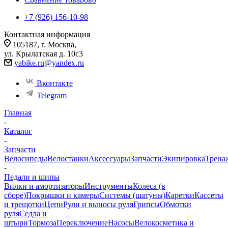
+7 (926) 156-10-98
Контактная информация
105187, г. Москва,
ул. Крылатская д. 10с3
yabike.ru@yandex.ru
Вконтакте
Telegram
Главная
-
Каталог
-
Запчасти
Велосипеды
Велостанки
Аксессуары
Запчасти
Экипировка
Трена
-
Педали и шипы
Вилки и амортизаторы
Инструменты
Колеса (в
сборе)
Покрышки и камеры
Системы (шатуны)
Каретки
Кассеты
и трещотки
Цепи
Рули и выносы руля
Грипсы
Обмотки
руля
Седла и
штыри
Тормоза
Переключение
Насосы
Велокосметика и