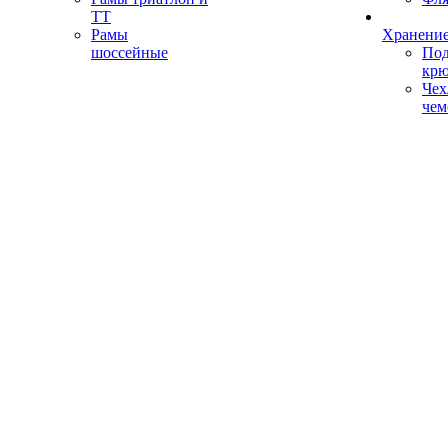
ТТ
Рамы
Хранение
шоссейные
Под
кр
Чех
чем