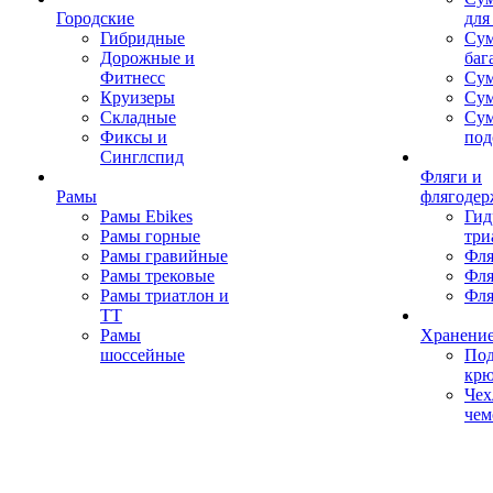
Городские
для
Гибридные
Сум
Дорожные и
баг
Фитнесс
Сум
Круизеры
Сум
Складные
Су
Фиксы и
под
Синглспид
Фляги и
Рамы
флягодер
Рамы Ebikes
Гид
Рамы горные
три
Рамы гравийные
Фля
Рамы трековые
Фля
Рамы триатлон и
Фля
ТТ
Рамы
Хранение
шоссейные
Под
кр
Чех
чем