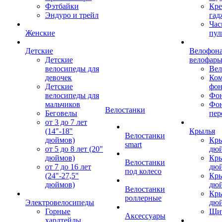
Фэтбайки
Кре
Эндуро и трейл
гад
Час
Женские
пул
Детские
Велофона
Детские
велофар
велосипеды для
Ве
девочек
Ком
Детские
фон
велосипеды для
Фон
мальчиков
Фо
Велостанки
Беговелы
пер
от 3 до 7 лет
(14"-18"
Крылья
Велостанки
дюймов)
Кры
smart
от 5 до 8 лет (20"
дю
дюймов)
Кры
Велостанки
от 7 до 16 лет
дю
под колесо
(24"-27,5"
Кры
дюймов)
дю
Велостанки
Кры
роллерные
Электровелосипеды
дю
Горные
Щи
Аксессуары
хардтейлы