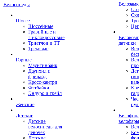
Велозамк
Велосипеды
U-о
Скл
Шоссе
Тро
Шоссейные
Це
Гравийные и
Циклокроссовые
Велоком
Триатлон и ТТ
датчики
Трековые
Вел
бес
Горные
Вел
Маунтинбайк
про
Даунхил и
Дат
фрирайд
ско
Кросс-кантри
кад
Фэтбайки
Кре
Эндуро и трейл
гад
Час
Женские
пул
Детские
Велофона
Детские
велофар
велосипеды для
Ве
девочек
Ком
Детские
фон