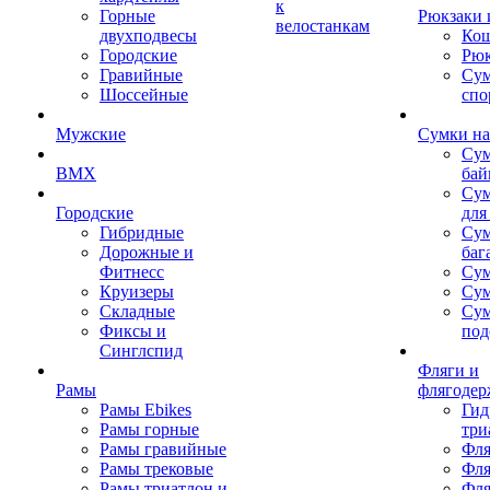
к
Горные
Рюкзаки 
велостанкам
двухподвесы
Кош
Городские
Рюк
Гравийные
Су
Шоссейные
спо
Мужские
Сумки на
Сум
BMX
бай
Сум
Городские
для
Гибридные
Сум
Дорожные и
баг
Фитнесс
Сум
Круизеры
Сум
Складные
Су
Фиксы и
под
Синглспид
Фляги и
Рамы
флягодер
Рамы Ebikes
Гид
Рамы горные
три
Рамы гравийные
Фля
Рамы трековые
Фля
Рамы триатлон и
Фля