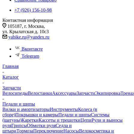
+7 (926) 156-10-98
Контактная информация
105187, г. Москва,
ул. Крылатская д. 10с3
yabike.ru@yandex.ru
Вконтакте
Telegram
Главная
-
Каталог
-
Запчасти
Велосипеды
Велостанки
Аксессуары
Запчасти
Экипировка
Трена
-
Педали и шипы
Вилки и амортизаторы
Инструменты
Колеса (в
сборе)
Покрышки и камеры
Педали и шипы
Системы
(шатуны)
Каретки
Кассеты и трещотки
Цепи
Рули и выносы
руля
Грипсы
Обмотки руля
Седла и
штыри
Тормоза
Переключение
Насосы
Велокосметика и