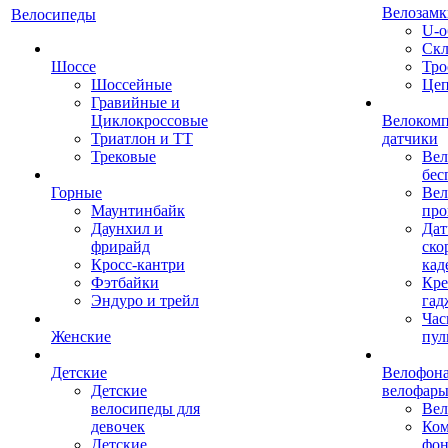
Велозамк
Велосипеды
U-о
Скл
Шоссе
Тро
Шоссейные
Це
Гравийные и
Циклокроссовые
Велоком
Триатлон и ТТ
датчики
Трековые
Вел
бес
Горные
Вел
Маунтинбайк
про
Даунхил и
Дат
фрирайд
ско
Кросс-кантри
кад
Фэтбайки
Кре
Эндуро и трейл
гад
Час
Женские
пул
Детские
Велофона
Детские
велофар
велосипеды для
Ве
девочек
Ком
Детские
фон