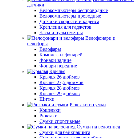
датчики
Велокомпьютеры беспроводные
Велокомпьютеры проводные
Датчики скорости и каденса
Крепления для гаджетов
Часы и пульсометры
Велофонари и
велофары
Велофары
Комплекты фонарей
Фонари задние
Фонари передние
Крылья
Крылья 26 дюймов
Крылья 27,5 дюймов
Крылья 28 дюймов
Крылья 29 дюймов
Щитки
Рюкзаки и сумки
Кошельки
Рюкзаки
Сумки спортивные
Сумки на велосипед
Сумки для байкпакинга
Сумки и чехлы для устройств