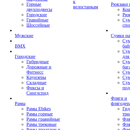
к
Горные
Рюкзаки 
велостанкам
двухподвесы
Кош
Городские
Рюк
Гравийные
Су
Шоссейные
спо
Мужские
Сумки на
Сум
BMX
бай
Сум
Городские
для
Гибридные
Сум
Дорожные и
баг
Фитнесс
Сум
Круизеры
Сум
Складные
Су
Фиксы и
под
Синглспид
Фляги и
Рамы
флягодер
Рамы Ebikes
Гид
Рамы горные
три
Рамы гравийные
Фля
Рамы трековые
Фля
Рамы триатлон и
Фля