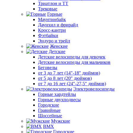
Триатлон и ТТ
Трековые
Горные
Маунтинбайк
Даунхил и фрирайд
Кросс-кантри
Фэтбайки
Эндуро и трейл
Женские
Детские
Детские велосипеды для девочек
Детские велосипеды для мальчиков
Беговелы
от 3 до 7 лет (14"-18" дюймов)
от 5 до 8 лет (20" дюймов)
от 7 до 16 лет (24"-27,5" дюймов)
Электровелосипеды
Горные хардтейлы
Горные двухподвесы
Городские
Гравийные
Шоссейные
Мужские
BMX
Городские