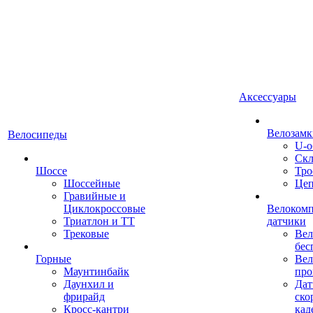
Аксессуары
Велозамк
Велосипеды
U-о
Скл
Шоссе
Тро
Шоссейные
Це
Гравийные и
Циклокроссовые
Велоком
Триатлон и ТТ
датчики
Трековые
Вел
бес
Горные
Вел
Маунтинбайк
про
Даунхил и
Дат
фрирайд
ско
Кросс-кантри
кад