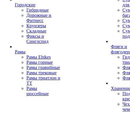
Городские
для
Гибридные
Сум
Дорожные и
баг
Фитнесс
Сум
Круизеры
Сум
Складные
Су
Фиксы и
под
Синглспид
Фляги и
Рамы
флягодер
Рамы Ebikes
Гид
Рамы горные
три
Рамы гравийные
Фля
Рамы трековые
Фля
Рамы триатлон и
Фля
ТТ
Рамы
Хранение
шоссейные
Под
кр
Чех
чем