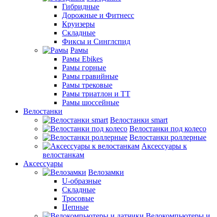
Гибридные
Дорожные и Фитнесс
Круизеры
Складные
Фиксы и Синглспид
Рамы
Рамы Ebikes
Рамы горные
Рамы гравийные
Рамы трековые
Рамы триатлон и ТТ
Рамы шоссейные
Велостанки
Велостанки smart
Велостанки под колесо
Велостанки роллерные
Аксессуары к
велостанкам
Аксессуары
Велозамки
U-образные
Складные
Тросовые
Цепные
Велокомпьютеры и