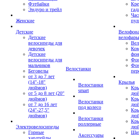
Фэтбайки
Кре
Эндуро и трейл
гад
Час
Женские
пул
Детские
Велофона
Детские
велофар
велосипеды для
Ве
девочек
Ком
Детские
фон
велосипеды для
Фон
мальчиков
Фо
Велостанки
Беговелы
пер
от 3 до 7 лет
(14"-18"
Крылья
Велостанки
дюймов)
Кры
smart
от 5 до 8 лет (20"
дю
дюймов)
Кры
Велостанки
от 7 до 16 лет
дю
под колесо
(24"-27,5"
Кры
дюймов)
дю
Велостанки
Кры
роллерные
Электровелосипеды
дю
Горные
Щи
Аксессуары
хардтейлы