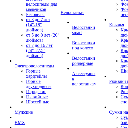
велосипеды для
Фон
мальчиков
Фо
Велостанки
Беговелы
пер
от 3 до 7 лет
(14"-18"
Крылья
Велостанки
дюймов)
Кры
smart
от 5 до 8 лет (20"
дю
дюймов)
Кры
Велостанки
от 7 до 16 лет
дю
под колесо
(24"-27,5"
Кры
дюймов)
дю
Велостанки
Кры
роллерные
Электровелосипеды
дю
Горные
Щи
Аксессуары
хардтейлы
к
Горные
Рюкзаки 
велостанкам
двухподвесы
Кош
Городские
Рюк
Гравийные
Су
Шоссейные
спо
Мужские
Сумки на
Сум
BMX
бай
Сум