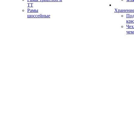
ТТ
Рамы
Хранение
шоссейные
Под
кр
Чех
чем