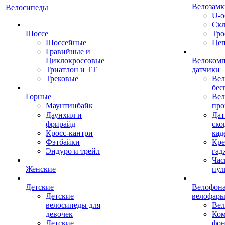
Велозамк
Велосипеды
U-о
Скл
Шоссе
Тро
Шоссейные
Це
Гравийные и
Циклокроссовые
Велоком
Триатлон и ТТ
датчики
Трековые
Вел
бес
Горные
Вел
Маунтинбайк
про
Даунхил и
Дат
фрирайд
ско
Кросс-кантри
кад
Фэтбайки
Кре
Эндуро и трейл
гад
Час
Женские
пул
Детские
Велофона
Детские
велофар
велосипеды для
Ве
девочек
Ком
Детские
фон