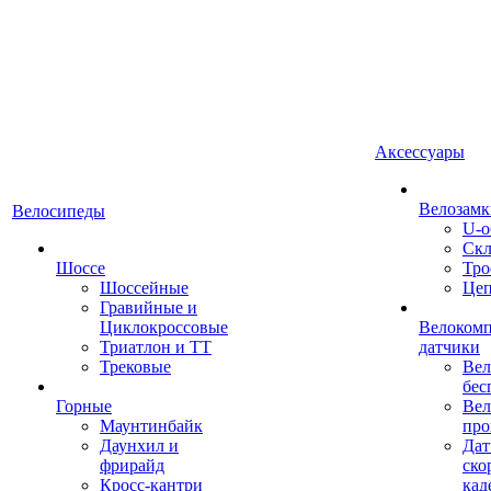
Аксессуары
Велозамк
Велосипеды
U-о
Скл
Шоссе
Тро
Шоссейные
Це
Гравийные и
Циклокроссовые
Велоком
Триатлон и ТТ
датчики
Трековые
Вел
бес
Горные
Вел
Маунтинбайк
про
Даунхил и
Дат
фрирайд
ско
Кросс-кантри
кад