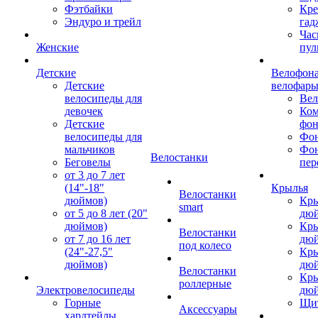
Фэтбайки
Кре
Эндуро и трейл
гад
Час
Женские
пул
Детские
Велофона
Детские
велофар
велосипеды для
Ве
девочек
Ком
Детские
фон
велосипеды для
Фон
мальчиков
Фо
Велостанки
Беговелы
пер
от 3 до 7 лет
(14"-18"
Крылья
Велостанки
дюймов)
Кры
smart
от 5 до 8 лет (20"
дю
дюймов)
Кры
Велостанки
от 7 до 16 лет
дю
под колесо
(24"-27,5"
Кры
дюймов)
дю
Велостанки
Кры
роллерные
Электровелосипеды
дю
Горные
Щи
Аксессуары
хардтейлы