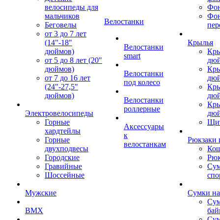
велосипеды для
Фон
мальчиков
Фо
Велостанки
Беговелы
пер
от 3 до 7 лет
(14"-18"
Крылья
Велостанки
дюймов)
Кры
smart
от 5 до 8 лет (20"
дю
дюймов)
Кры
Велостанки
от 7 до 16 лет
дю
под колесо
(24"-27,5"
Кры
дюймов)
дю
Велостанки
Кры
роллерные
Электровелосипеды
дю
Горные
Щи
Аксессуары
хардтейлы
к
Горные
Рюкзаки 
велостанкам
двухподвесы
Кош
Городские
Рюк
Гравийные
Су
Шоссейные
спо
Мужские
Сумки на
Сум
BMX
бай
Сум