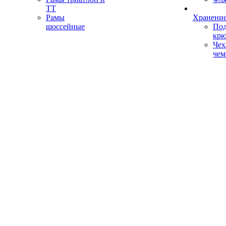
ТТ
Рамы
Хранение
шоссейные
Под
кр
Чех
чем