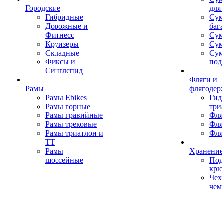
Городские
для
Гибридные
Сум
Дорожные и
баг
Фитнесс
Сум
Круизеры
Сум
Складные
Су
Фиксы и
под
Синглспид
Фляги и
Рамы
флягодер
Рамы Ebikes
Гид
Рамы горные
три
Рамы гравийные
Фля
Рамы трековые
Фля
Рамы триатлон и
Фля
ТТ
Рамы
Хранение
шоссейные
Под
кр
Чех
чем