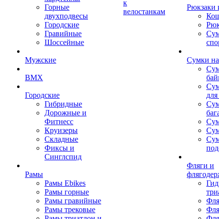
к
Горные
Рюкзаки 
велостанкам
двухподвесы
Кош
Городские
Рюк
Гравийные
Су
Шоссейные
спо
Мужские
Сумки на
Сум
BMX
бай
Сум
Городские
для
Гибридные
Сум
Дорожные и
баг
Фитнесс
Сум
Круизеры
Сум
Складные
Су
Фиксы и
под
Синглспид
Фляги и
Рамы
флягодер
Рамы Ebikes
Гид
Рамы горные
три
Рамы гравийные
Фля
Рамы трековые
Фля
Рамы триатлон и
Фля