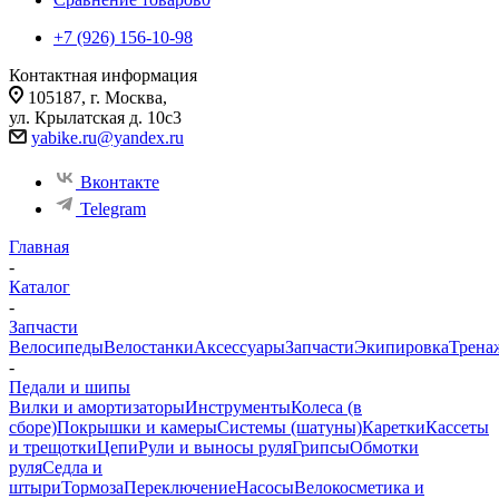
+7 (926) 156-10-98
Контактная информация
105187, г. Москва,
ул. Крылатская д. 10с3
yabike.ru@yandex.ru
Вконтакте
Telegram
Главная
-
Каталог
-
Запчасти
Велосипеды
Велостанки
Аксессуары
Запчасти
Экипировка
Трена
-
Педали и шипы
Вилки и амортизаторы
Инструменты
Колеса (в
сборе)
Покрышки и камеры
Системы (шатуны)
Каретки
Кассеты
и трещотки
Цепи
Рули и выносы руля
Грипсы
Обмотки
руля
Седла и
штыри
Тормоза
Переключение
Насосы
Велокосметика и