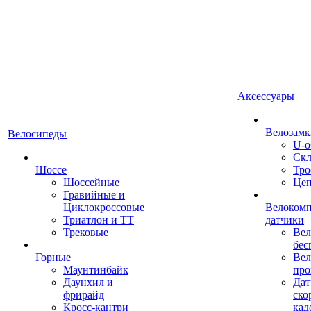
Аксессуары
Велозамк
Велосипеды
U-о
Скл
Шоссе
Тро
Шоссейные
Це
Гравийные и
Циклокроссовые
Велоком
Триатлон и ТТ
датчики
Трековые
Вел
бес
Горные
Вел
Маунтинбайк
про
Даунхил и
Дат
фрирайд
ско
Кросс-кантри
кад