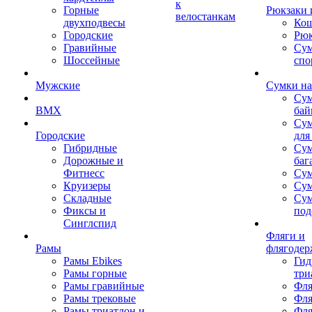
к
Горные
Рюкзаки 
велостанкам
двухподвесы
Кош
Городские
Рюк
Гравийные
Су
Шоссейные
спо
Мужские
Сумки на
Сум
BMX
бай
Сум
Городские
для
Гибридные
Сум
Дорожные и
баг
Фитнесс
Сум
Круизеры
Сум
Складные
Су
Фиксы и
под
Синглспид
Фляги и
Рамы
флягодер
Рамы Ebikes
Гид
Рамы горные
три
Рамы гравийные
Фля
Рамы трековые
Фля
Рамы триатлон и
Фля