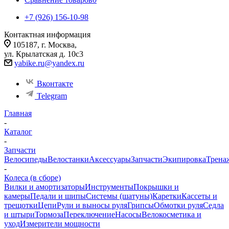
+7 (926) 156-10-98
Контактная информация
105187, г. Москва,
ул. Крылатская д. 10с3
yabike.ru@yandex.ru
Вконтакте
Telegram
Главная
-
Каталог
-
Запчасти
Велосипеды
Велостанки
Аксессуары
Запчасти
Экипировка
Трена
-
Колеса (в сборе)
Вилки и амортизаторы
Инструменты
Покрышки и
камеры
Педали и шипы
Системы (шатуны)
Каретки
Кассеты и
трещотки
Цепи
Рули и выносы руля
Грипсы
Обмотки руля
Седла
и штыри
Тормоза
Переключение
Насосы
Велокосметика и
уход
Измерители мощности