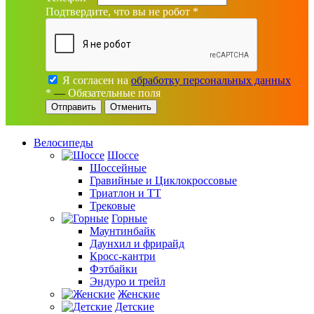
Подтвердите, что вы не робот
*
Я согласен на
обработку персональных данных
*
—
Обязательные поля
Отменить
Велосипеды
Шоссе
Шоссейные
Гравийные и Циклокроссовые
Триатлон и ТТ
Трековые
Горные
Маунтинбайк
Даунхил и фрирайд
Кросс-кантри
Фэтбайки
Эндуро и трейл
Женские
Детские