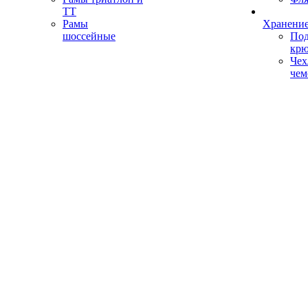
ТТ
Рамы
Хранение
шоссейные
Под
кр
Чех
чем