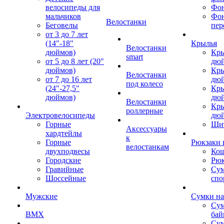
велосипеды для
Фон
мальчиков
Фо
Велостанки
Беговелы
пер
от 3 до 7 лет
(14"-18"
Крылья
Велостанки
дюймов)
Кры
smart
от 5 до 8 лет (20"
дю
дюймов)
Кры
Велостанки
от 7 до 16 лет
дю
под колесо
(24"-27,5"
Кры
дюймов)
дю
Велостанки
Кры
роллерные
Электровелосипеды
дю
Горные
Щи
Аксессуары
хардтейлы
к
Горные
Рюкзаки 
велостанкам
двухподвесы
Кош
Городские
Рюк
Гравийные
Су
Шоссейные
спо
Мужские
Сумки на
Сум
BMX
бай
Сум