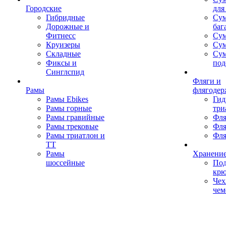
Городские
для
Гибридные
Сум
Дорожные и
баг
Фитнесс
Сум
Круизеры
Сум
Складные
Су
Фиксы и
под
Синглспид
Фляги и
Рамы
флягодер
Рамы Ebikes
Гид
Рамы горные
три
Рамы гравийные
Фля
Рамы трековые
Фля
Рамы триатлон и
Фля
ТТ
Рамы
Хранение
шоссейные
Под
кр
Чех
чем