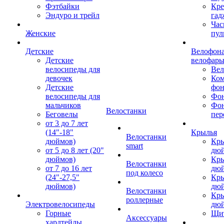
Фэтбайки
Кре
Эндуро и трейл
гад
Час
Женские
пул
Детские
Велофона
Детские
велофар
велосипеды для
Ве
девочек
Ком
Детские
фон
велосипеды для
Фон
мальчиков
Фо
Велостанки
Беговелы
пер
от 3 до 7 лет
(14"-18"
Крылья
Велостанки
дюймов)
Кры
smart
от 5 до 8 лет (20"
дю
дюймов)
Кры
Велостанки
от 7 до 16 лет
дю
под колесо
(24"-27,5"
Кры
дюймов)
дю
Велостанки
Кры
роллерные
Электровелосипеды
дю
Горные
Щи
Аксессуары
хардтейлы