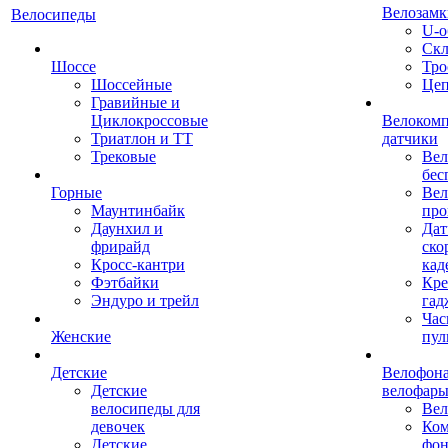
Велозамк
Велосипеды
U-о
Скл
Шоссе
Тро
Шоссейные
Це
Гравийные и
Циклокроссовые
Велоком
Триатлон и ТТ
датчики
Трековые
Вел
бес
Горные
Вел
Маунтинбайк
про
Даунхил и
Дат
фрирайд
ско
Кросс-кантри
кад
Фэтбайки
Кре
Эндуро и трейл
гад
Час
Женские
пул
Детские
Велофона
Детские
велофар
велосипеды для
Ве
девочек
Ком
Детские
фон