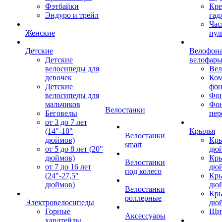
Фэтбайки
Кре
Эндуро и трейл
гад
Час
Женские
пул
Детские
Велофона
Детские
велофар
велосипеды для
Ве
девочек
Ком
Детские
фон
велосипеды для
Фон
мальчиков
Фо
Велостанки
Беговелы
пер
от 3 до 7 лет
(14"-18"
Крылья
Велостанки
дюймов)
Кры
smart
от 5 до 8 лет (20"
дю
дюймов)
Кры
Велостанки
от 7 до 16 лет
дю
под колесо
(24"-27,5"
Кры
дюймов)
дю
Велостанки
Кры
роллерные
Электровелосипеды
дю
Горные
Щи
Аксессуары
хардтейлы