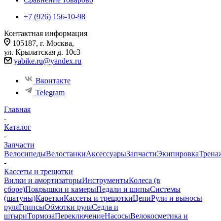
+7 (926) 156-10-98
Контактная информация
105187, г. Москва,
ул. Крылатская д. 10с3
yabike.ru@yandex.ru
Вконтакте
Telegram
Главная
-
Каталог
-
Запчасти
Велосипеды
Велостанки
Аксессуары
Запчасти
Экипировка
Трена
-
Кассеты и трещотки
Вилки и амортизаторы
Инструменты
Колеса (в
сборе)
Покрышки и камеры
Педали и шипы
Системы
(шатуны)
Каретки
Кассеты и трещотки
Цепи
Рули и выносы
руля
Грипсы
Обмотки руля
Седла и
штыри
Тормоза
Переключение
Насосы
Велокосметика и