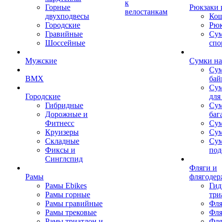
к
Горные
Рюкзаки 
велостанкам
двухподвесы
Кош
Городские
Рюк
Гравийные
Су
Шоссейные
спо
Мужские
Сумки на
Сум
BMX
бай
Сум
Городские
для
Гибридные
Сум
Дорожные и
баг
Фитнесс
Сум
Круизеры
Сум
Складные
Су
Фиксы и
под
Синглспид
Фляги и
Рамы
флягодер
Рамы Ebikes
Гид
Рамы горные
три
Рамы гравийные
Фля
Рамы трековые
Фля
Рамы триатлон и
Фля