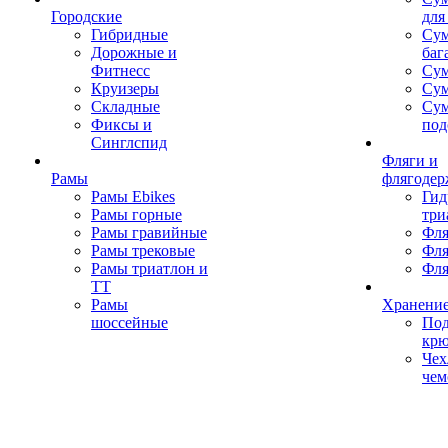
Городские
для
Гибридные
Сум
Дорожные и
баг
Фитнесс
Сум
Круизеры
Сум
Складные
Су
Фиксы и
под
Синглспид
Фляги и
Рамы
флягодер
Рамы Ebikes
Гид
Рамы горные
три
Рамы гравийные
Фля
Рамы трековые
Фля
Рамы триатлон и
Фля
ТТ
Рамы
Хранение
шоссейные
Под
кр
Чех
чем