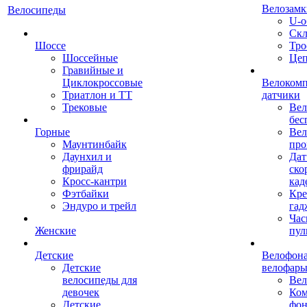
Велозамк
Велосипеды
U-о
Скл
Шоссе
Тро
Шоссейные
Це
Гравийные и
Циклокроссовые
Велоком
Триатлон и ТТ
датчики
Трековые
Вел
бес
Горные
Вел
Маунтинбайк
про
Даунхил и
Дат
фрирайд
ско
Кросс-кантри
кад
Фэтбайки
Кре
Эндуро и трейл
гад
Час
Женские
пул
Детские
Велофона
Детские
велофар
велосипеды для
Ве
девочек
Ком
Детские
фон