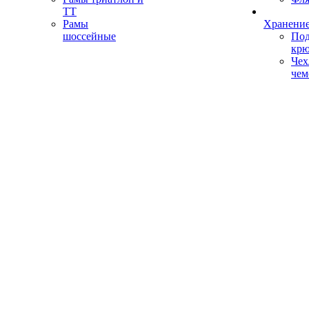
ТТ
Рамы
Хранение
шоссейные
Под
кр
Чех
чем