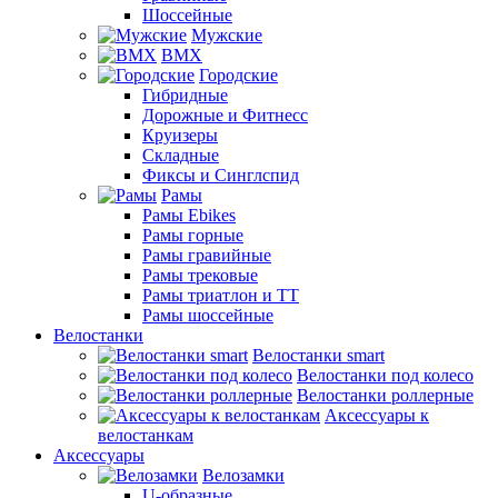
Шоссейные
Мужские
BMX
Городские
Гибридные
Дорожные и Фитнесс
Круизеры
Складные
Фиксы и Синглспид
Рамы
Рамы Ebikes
Рамы горные
Рамы гравийные
Рамы трековые
Рамы триатлон и ТТ
Рамы шоссейные
Велостанки
Велостанки smart
Велостанки под колесо
Велостанки роллерные
Аксессуары к
велостанкам
Аксессуары
Велозамки
U-образные