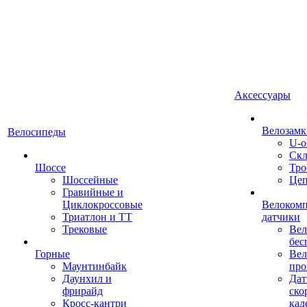
Аксессуары
Велозамк
Велосипеды
U-о
Скл
Шоссе
Тро
Шоссейные
Це
Гравийные и
Циклокроссовые
Велоком
Триатлон и ТТ
датчики
Трековые
Вел
бес
Горные
Вел
Маунтинбайк
про
Даунхил и
Дат
фрирайд
ско
Кросс-кантри
кад