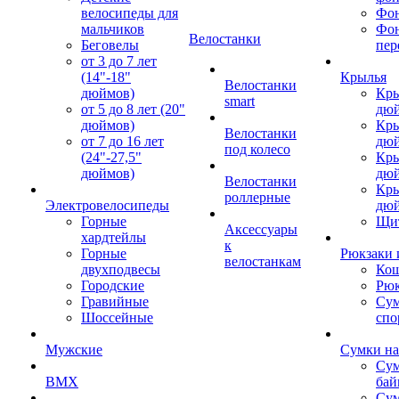
велосипеды для
Фон
мальчиков
Фо
Велостанки
Беговелы
пер
от 3 до 7 лет
(14"-18"
Крылья
Велостанки
дюймов)
Кры
smart
от 5 до 8 лет (20"
дю
дюймов)
Кры
Велостанки
от 7 до 16 лет
дю
под колесо
(24"-27,5"
Кры
дюймов)
дю
Велостанки
Кры
роллерные
Электровелосипеды
дю
Горные
Щи
Аксессуары
хардтейлы
к
Горные
Рюкзаки 
велостанкам
двухподвесы
Кош
Городские
Рюк
Гравийные
Су
Шоссейные
спо
Мужские
Сумки на
Сум
BMX
бай
Сум