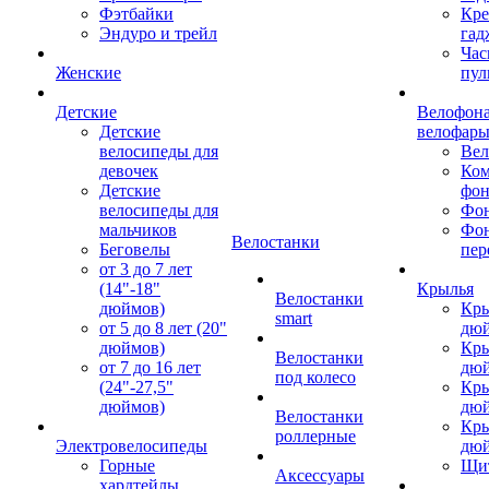
Фэтбайки
Кре
Эндуро и трейл
гад
Час
Женские
пул
Детские
Велофона
Детские
велофар
велосипеды для
Ве
девочек
Ком
Детские
фон
велосипеды для
Фон
мальчиков
Фо
Велостанки
Беговелы
пер
от 3 до 7 лет
(14"-18"
Крылья
Велостанки
дюймов)
Кры
smart
от 5 до 8 лет (20"
дю
дюймов)
Кры
Велостанки
от 7 до 16 лет
дю
под колесо
(24"-27,5"
Кры
дюймов)
дю
Велостанки
Кры
роллерные
Электровелосипеды
дю
Горные
Щи
Аксессуары
хардтейлы