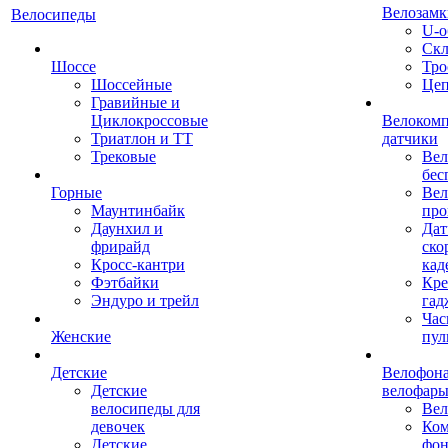
Велозамк
Велосипеды
U-о
Скл
Шоссе
Тро
Шоссейные
Це
Гравийные и
Циклокроссовые
Велоком
Триатлон и ТТ
датчики
Трековые
Вел
бес
Горные
Вел
Маунтинбайк
про
Даунхил и
Дат
фрирайд
ско
Кросс-кантри
кад
Фэтбайки
Кре
Эндуро и трейл
гад
Час
Женские
пул
Детские
Велофона
Детские
велофар
велосипеды для
Ве
девочек
Ком
Детские
фон