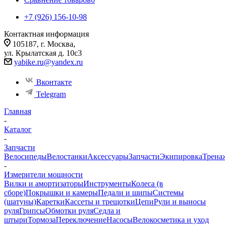
+7 (926) 156-10-98
Контактная информация
105187, г. Москва,
ул. Крылатская д. 10с3
yabike.ru@yandex.ru
Вконтакте
Telegram
Главная
-
Каталог
-
Запчасти
Велосипеды
Велостанки
Аксессуары
Запчасти
Экипировка
Трена
-
Измерители мощности
Вилки и амортизаторы
Инструменты
Колеса (в
сборе)
Покрышки и камеры
Педали и шипы
Системы
(шатуны)
Каретки
Кассеты и трещотки
Цепи
Рули и выносы
руля
Грипсы
Обмотки руля
Седла и
штыри
Тормоза
Переключение
Насосы
Велокосметика и уход