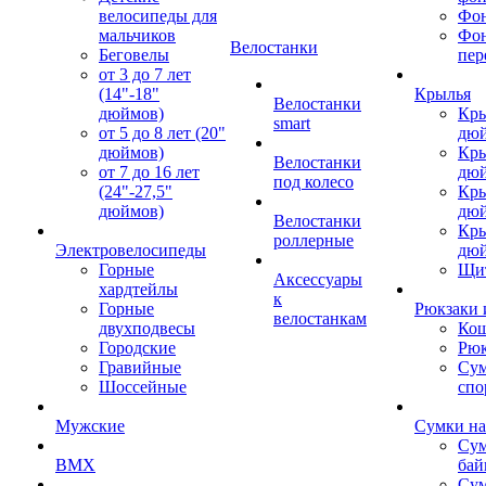
велосипеды для
Фон
мальчиков
Фо
Велостанки
Беговелы
пер
от 3 до 7 лет
(14"-18"
Крылья
Велостанки
дюймов)
Кры
smart
от 5 до 8 лет (20"
дю
дюймов)
Кры
Велостанки
от 7 до 16 лет
дю
под колесо
(24"-27,5"
Кры
дюймов)
дю
Велостанки
Кры
роллерные
Электровелосипеды
дю
Горные
Щи
Аксессуары
хардтейлы
к
Горные
Рюкзаки 
велостанкам
двухподвесы
Кош
Городские
Рюк
Гравийные
Су
Шоссейные
спо
Мужские
Сумки на
Сум
BMX
бай
Сум