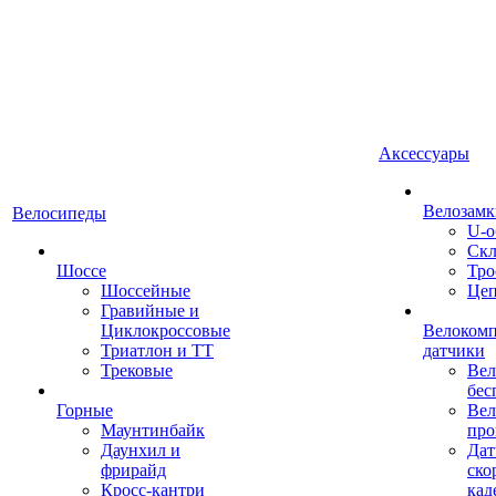
Аксессуары
Велозамк
Велосипеды
U-о
Скл
Шоссе
Тро
Шоссейные
Це
Гравийные и
Циклокроссовые
Велоком
Триатлон и ТТ
датчики
Трековые
Вел
бес
Горные
Вел
Маунтинбайк
про
Даунхил и
Дат
фрирайд
ско
Кросс-кантри
кад