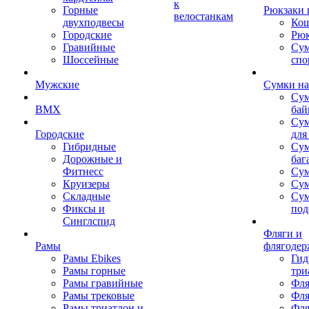
к
Горные
Рюкзаки 
велостанкам
двухподвесы
Кош
Городские
Рюк
Гравийные
Су
Шоссейные
спо
Мужские
Сумки на
Сум
BMX
бай
Сум
Городские
для
Гибридные
Сум
Дорожные и
баг
Фитнесс
Сум
Круизеры
Сум
Складные
Су
Фиксы и
под
Синглспид
Фляги и
Рамы
флягодер
Рамы Ebikes
Гид
Рамы горные
три
Рамы гравийные
Фля
Рамы трековые
Фля
Рамы триатлон и
Фля