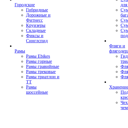
Городские
для
Гибридные
Сум
Дорожные и
баг
Фитнесс
Сум
Круизеры
Сум
Складные
Су
Фиксы и
под
Синглспид
Фляги и
Рамы
флягодер
Рамы Ebikes
Гид
Рамы горные
три
Рамы гравийные
Фля
Рамы трековые
Фля
Рамы триатлон и
Фля
ТТ
Рамы
Хранение
шоссейные
Под
кр
Чех
чем