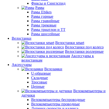
Фиксы и Синглспид
Рамы
Рамы Ebikes
Рамы горные
Рамы гравийные
Рамы трековые
Рамы триатлон и ТТ
Рамы шоссейные
Велостанки
Велостанки smart
Велостанки под колесо
Велостанки роллерные
Аксессуары к
велостанкам
Аксессуары
Велозамки
U-образные
Складные
Тросовые
Цепные
Велокомпьютеры и
датчики
Велокомпьютеры беспроводные
Велокомпьютеры проводные
Датчики скорости и каденса