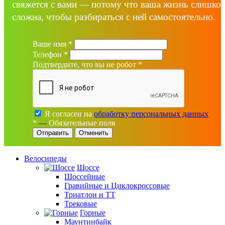
свяжется с вами — потому что ваша жизнь слишко
сложна, чтобы разбираться с ней самостоятельно.
Ваше имя
*
Телефон
*
Подтвердите, что вы не робот
*
Я согласен на
обработку персональных данных
*
—
Обязательные поля
Отменить
Велосипеды
Шоссе
Шоссейные
Гравийные и Циклокроссовые
Триатлон и ТТ
Трековые
Горные
Маунтинбайк