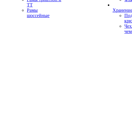
ТТ
Рамы
Хранение
шоссейные
Под
кр
Чех
чем