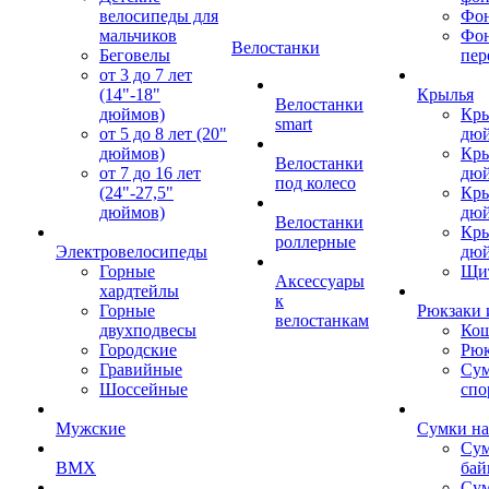
велосипеды для
Фон
мальчиков
Фо
Велостанки
Беговелы
пер
от 3 до 7 лет
(14"-18"
Крылья
Велостанки
дюймов)
Кры
smart
от 5 до 8 лет (20"
дю
дюймов)
Кры
Велостанки
от 7 до 16 лет
дю
под колесо
(24"-27,5"
Кры
дюймов)
дю
Велостанки
Кры
роллерные
Электровелосипеды
дю
Горные
Щи
Аксессуары
хардтейлы
к
Горные
Рюкзаки 
велостанкам
двухподвесы
Кош
Городские
Рюк
Гравийные
Су
Шоссейные
спо
Мужские
Сумки на
Сум
BMX
бай
Сум