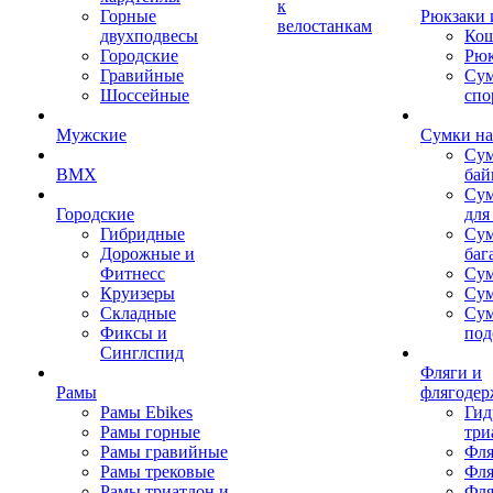
к
Горные
Рюкзаки 
велостанкам
двухподвесы
Кош
Городские
Рюк
Гравийные
Су
Шоссейные
спо
Мужские
Сумки на
Сум
BMX
бай
Сум
Городские
для
Гибридные
Сум
Дорожные и
баг
Фитнесс
Сум
Круизеры
Сум
Складные
Су
Фиксы и
под
Синглспид
Фляги и
Рамы
флягодер
Рамы Ebikes
Гид
Рамы горные
три
Рамы гравийные
Фля
Рамы трековые
Фля
Рамы триатлон и
Фля