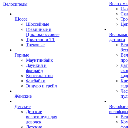
Велозамк
Велосипеды
U-о
Скл
Шоссе
Тро
Шоссейные
Це
Гравийные и
Циклокроссовые
Велоком
Триатлон и ТТ
датчики
Трековые
Вел
бес
Горные
Вел
Маунтинбайк
про
Даунхил и
Дат
фрирайд
ско
Кросс-кантри
кад
Фэтбайки
Кре
Эндуро и трейл
гад
Час
Женские
пул
Детские
Велофона
Детские
велофар
велосипеды для
Ве
девочек
Ком
Детские
фон