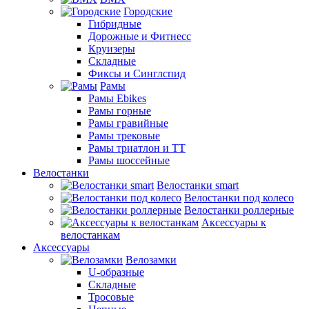
Городские
Гибридные
Дорожные и Фитнесс
Круизеры
Складные
Фиксы и Синглспид
Рамы
Рамы Ebikes
Рамы горные
Рамы гравийные
Рамы трековые
Рамы триатлон и ТТ
Рамы шоссейные
Велостанки
Велостанки smart
Велостанки под колесо
Велостанки роллерные
Аксессуары к
велостанкам
Аксессуары
Велозамки
U-образные
Складные
Тросовые