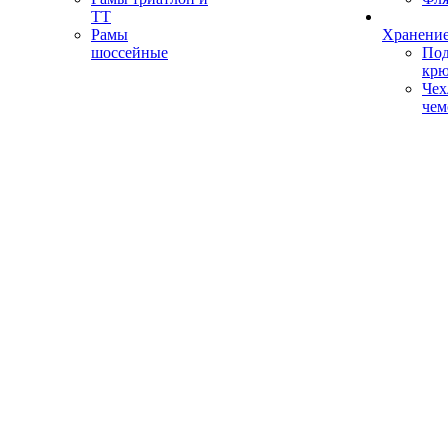
ТТ
Рамы
Хранение
шоссейные
Под
кр
Чех
чем