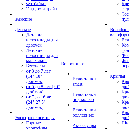
Фэтбайки
Кре
Эндуро и трейл
гад
Час
Женские
пул
Детские
Велофона
Детские
велофар
велосипеды для
Ве
девочек
Ком
Детские
фон
велосипеды для
Фон
мальчиков
Фо
Велостанки
Беговелы
пер
от 3 до 7 лет
(14"-18"
Крылья
Велостанки
дюймов)
Кры
smart
от 5 до 8 лет (20"
дю
дюймов)
Кры
Велостанки
от 7 до 16 лет
дю
под колесо
(24"-27,5"
Кры
дюймов)
дю
Велостанки
Кры
роллерные
Электровелосипеды
дю
Горные
Щи
Аксессуары
хардтейлы