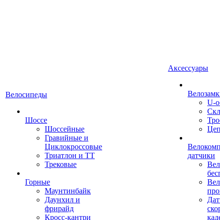
Аксессуары
Велозамк
Велосипеды
U-о
Скл
Шоссе
Тро
Шоссейные
Це
Гравийные и
Циклокроссовые
Велоком
Триатлон и ТТ
датчики
Трековые
Вел
бес
Горные
Вел
Маунтинбайк
про
Даунхил и
Дат
фрирайд
ско
Кросс-кантри
кад