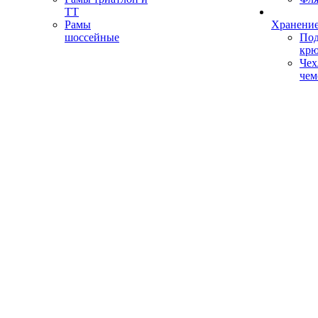
ТТ
Рамы
Хранение
шоссейные
Под
кр
Чех
чем