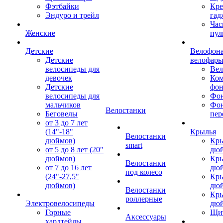
Фэтбайки
Кре
Эндуро и трейл
гад
Час
Женские
пул
Детские
Велофона
Детские
велофар
велосипеды для
Ве
девочек
Ком
Детские
фон
велосипеды для
Фон
мальчиков
Фо
Велостанки
Беговелы
пер
от 3 до 7 лет
(14"-18"
Крылья
Велостанки
дюймов)
Кры
smart
от 5 до 8 лет (20"
дю
дюймов)
Кры
Велостанки
от 7 до 16 лет
дю
под колесо
(24"-27,5"
Кры
дюймов)
дю
Велостанки
Кры
роллерные
Электровелосипеды
дю
Горные
Щи
Аксессуары
хардтейлы