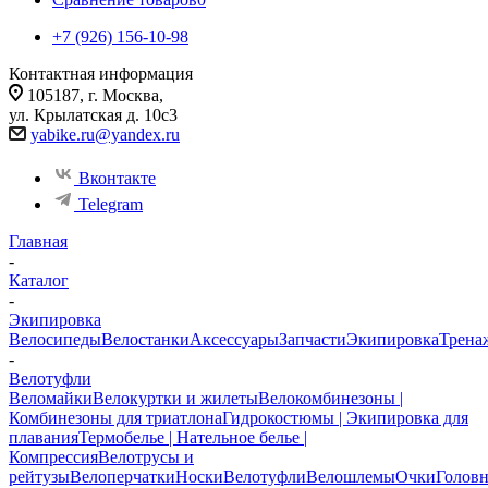
+7 (926) 156-10-98
Контактная информация
105187, г. Москва,
ул. Крылатская д. 10с3
yabike.ru@yandex.ru
Вконтакте
Telegram
Главная
-
Каталог
-
Экипировка
Велосипеды
Велостанки
Аксессуары
Запчасти
Экипировка
Трена
-
Велотуфли
Веломайки
Велокуртки и жилеты
Велокомбинезоны |
Комбинезоны для триатлона
Гидрокостюмы | Экипировка для
плавания
Термобелье | Нательное белье |
Компрессия
Велотрусы и
рейтузы
Велоперчатки
Носки
Велотуфли
Велошлемы
Очки
Голов