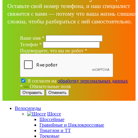
Оставьте свой номер телефона, и наш специалист
свяжется с вами — потому что ваша жизнь слишко
сложна, чтобы разбираться с ней самостоятельно.
Ваше имя
*
Телефон
*
Подтвердите, что вы не робот
*
Я согласен на
обработку персональных данных
*
—
Обязательные поля
Отменить
Велосипеды
Шоссе
Шоссейные
Гравийные и Циклокроссовые
Триатлон и ТТ
Трековые