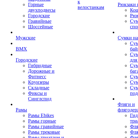
к
Горные
Рюкзаки 
велостанкам
двухподвесы
Кош
Городские
Рюк
Гравийные
Су
Шоссейные
спо
Мужские
Сумки на
Сум
BMX
бай
Сум
Городские
для
Гибридные
Сум
Дорожные и
баг
Фитнесс
Сум
Круизеры
Сум
Складные
Су
Фиксы и
под
Синглспид
Фляги и
Рамы
флягодер
Рамы Ebikes
Гид
Рамы горные
три
Рамы гравийные
Фля
Рамы трековые
Фля
Рамы триатлон и
Фля