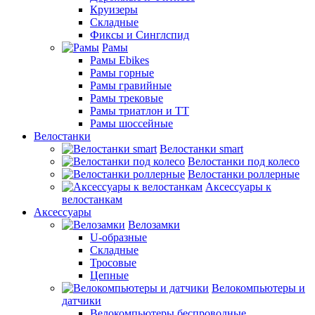
Круизеры
Складные
Фиксы и Синглспид
Рамы
Рамы Ebikes
Рамы горные
Рамы гравийные
Рамы трековые
Рамы триатлон и ТТ
Рамы шоссейные
Велостанки
Велостанки smart
Велостанки под колесо
Велостанки роллерные
Аксессуары к
велостанкам
Аксессуары
Велозамки
U-образные
Складные
Тросовые
Цепные
Велокомпьютеры и
датчики
Велокомпьютеры беспроводные