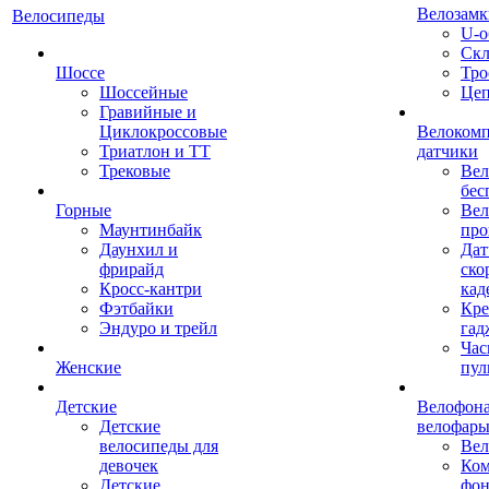
Велозамк
Велосипеды
U-о
Скл
Шоссе
Тро
Шоссейные
Це
Гравийные и
Циклокроссовые
Велоком
Триатлон и ТТ
датчики
Трековые
Вел
бес
Горные
Вел
Маунтинбайк
про
Даунхил и
Дат
фрирайд
ско
Кросс-кантри
кад
Фэтбайки
Кре
Эндуро и трейл
гад
Час
Женские
пул
Детские
Велофона
Детские
велофар
велосипеды для
Ве
девочек
Ком
Детские
фон