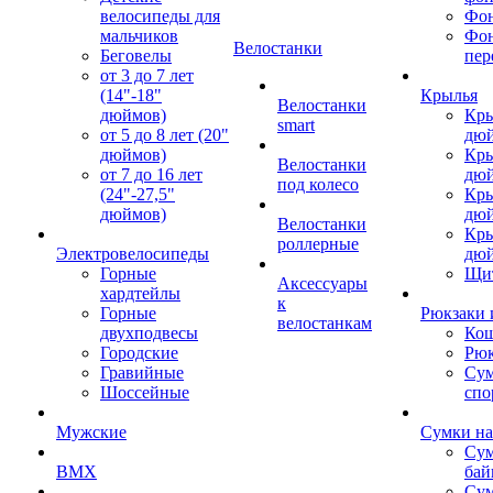
велосипеды для
Фон
мальчиков
Фо
Велостанки
Беговелы
пер
от 3 до 7 лет
(14"-18"
Крылья
Велостанки
дюймов)
Кры
smart
от 5 до 8 лет (20"
дю
дюймов)
Кры
Велостанки
от 7 до 16 лет
дю
под колесо
(24"-27,5"
Кры
дюймов)
дю
Велостанки
Кры
роллерные
Электровелосипеды
дю
Горные
Щи
Аксессуары
хардтейлы
к
Горные
Рюкзаки 
велостанкам
двухподвесы
Кош
Городские
Рюк
Гравийные
Су
Шоссейные
спо
Мужские
Сумки на
Сум
BMX
бай
Сум