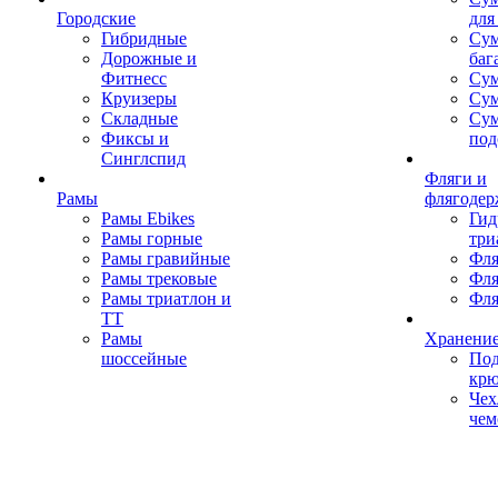
Городские
для
Гибридные
Сум
Дорожные и
баг
Фитнесс
Сум
Круизеры
Сум
Складные
Су
Фиксы и
под
Синглспид
Фляги и
Рамы
флягодер
Рамы Ebikes
Гид
Рамы горные
три
Рамы гравийные
Фля
Рамы трековые
Фля
Рамы триатлон и
Фля
ТТ
Рамы
Хранение
шоссейные
Под
кр
Чех
чем