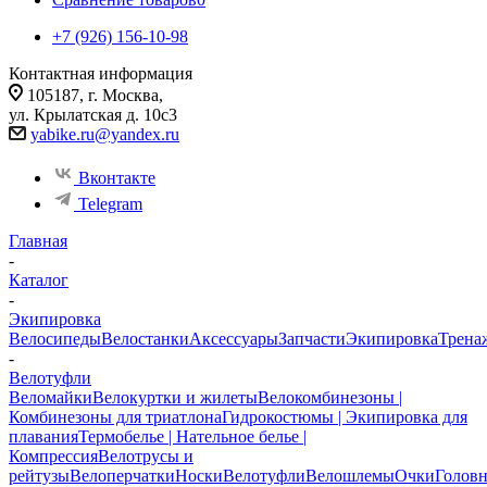
+7 (926) 156-10-98
Контактная информация
105187, г. Москва,
ул. Крылатская д. 10с3
yabike.ru@yandex.ru
Вконтакте
Telegram
Главная
-
Каталог
-
Экипировка
Велосипеды
Велостанки
Аксессуары
Запчасти
Экипировка
Трена
-
Велотуфли
Веломайки
Велокуртки и жилеты
Велокомбинезоны |
Комбинезоны для триатлона
Гидрокостюмы | Экипировка для
плавания
Термобелье | Нательное белье |
Компрессия
Велотрусы и
рейтузы
Велоперчатки
Носки
Велотуфли
Велошлемы
Очки
Голов