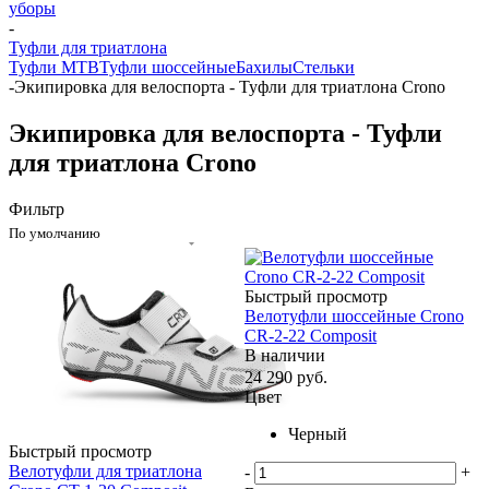
уборы
-
Туфли для триатлона
Туфли MTB
Туфли шоссейные
Бахилы
Стельки
-
Экипировка для велоспорта - Туфли для триатлона Crono
Экипировка для велоспорта - Туфли
для триатлона Crono
Фильтр
По умолчанию
Быстрый просмотр
Велотуфли шоссейные Crono
CR-2-22 Composit
В наличии
24 290
руб.
Цвет
Черный
Быстрый просмотр
Велотуфли для триатлона
-
+