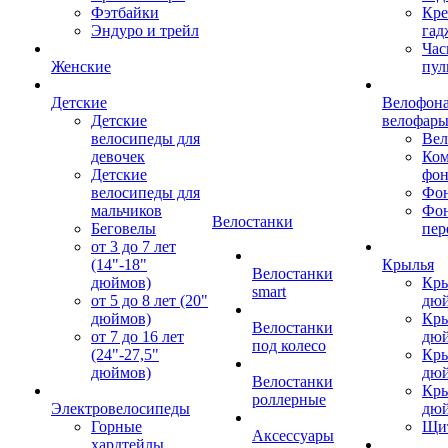
Фэтбайки
Кре
Эндуро и трейл
гад
Час
Женские
пул
Детские
Велофона
Детские
велофар
велосипеды для
Ве
девочек
Ком
Детские
фон
велосипеды для
Фон
мальчиков
Фо
Велостанки
Беговелы
пер
от 3 до 7 лет
(14"-18"
Крылья
Велостанки
дюймов)
Кры
smart
от 5 до 8 лет (20"
дю
дюймов)
Кры
Велостанки
от 7 до 16 лет
дю
под колесо
(24"-27,5"
Кры
дюймов)
дю
Велостанки
Кры
роллерные
Электровелосипеды
дю
Горные
Щи
Аксессуары
хардтейлы