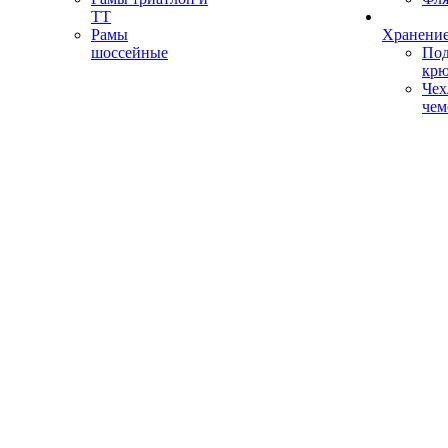
ТТ
Рамы
Хранение
шоссейные
Под
кр
Чех
чем