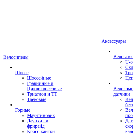
Аксессуары
Велозамк
Велосипеды
U-о
Скл
Шоссе
Тро
Шоссейные
Це
Гравийные и
Циклокроссовые
Велоком
Триатлон и ТТ
датчики
Трековые
Вел
бес
Горные
Вел
Маунтинбайк
про
Даунхил и
Дат
фрирайд
ско
Кросс-кантри
кад