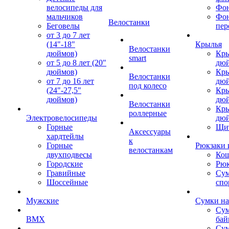
велосипеды для
Фон
мальчиков
Фо
Велостанки
Беговелы
пер
от 3 до 7 лет
(14"-18"
Крылья
Велостанки
дюймов)
Кры
smart
от 5 до 8 лет (20"
дю
дюймов)
Кры
Велостанки
от 7 до 16 лет
дю
под колесо
(24"-27,5"
Кры
дюймов)
дю
Велостанки
Кры
роллерные
Электровелосипеды
дю
Горные
Щи
Аксессуары
хардтейлы
к
Горные
Рюкзаки 
велостанкам
двухподвесы
Кош
Городские
Рюк
Гравийные
Су
Шоссейные
спо
Мужские
Сумки на
Сум
BMX
бай
Сум