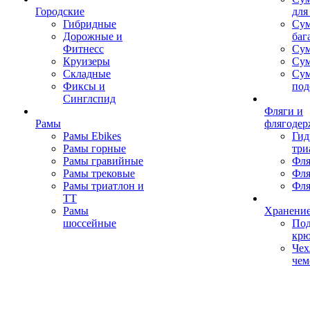
Городские
для
Гибридные
Сум
Дорожные и
баг
Фитнесс
Сум
Круизеры
Сум
Складные
Су
Фиксы и
под
Синглспид
Фляги и
Рамы
флягодер
Рамы Ebikes
Гид
Рамы горные
три
Рамы гравийные
Фля
Рамы трековые
Фля
Рамы триатлон и
Фля
ТТ
Рамы
Хранение
шоссейные
Под
кр
Чех
чем