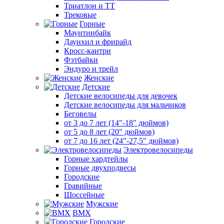
Триатлон и ТТ
Трековые
Горные
Маунтинбайк
Даунхил и фрирайд
Кросс-кантри
Фэтбайки
Эндуро и трейл
Женские
Детские
Детские велосипеды для девочек
Детские велосипеды для мальчиков
Беговелы
от 3 до 7 лет (14"-18" дюймов)
от 5 до 8 лет (20" дюймов)
от 7 до 16 лет (24"-27,5" дюймов)
Электровелосипеды
Горные хардтейлы
Горные двухподвесы
Городские
Гравийные
Шоссейные
Мужские
BMX
Городские