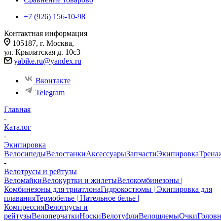
+7 (926) 156-10-98
Контактная информация
105187, г. Москва,
ул. Крылатская д. 10с3
yabike.ru@yandex.ru
Вконтакте
Telegram
Главная
-
Каталог
-
Экипировка
Велосипеды
Велостанки
Аксессуары
Запчасти
Экипировка
Трена
-
Велотрусы и рейтузы
Веломайки
Велокуртки и жилеты
Велокомбинезоны |
Комбинезоны для триатлона
Гидрокостюмы | Экипировка для
плавания
Термобелье | Нательное белье |
Компрессия
Велотрусы и
рейтузы
Велоперчатки
Носки
Велотуфли
Велошлемы
Очки
Голов