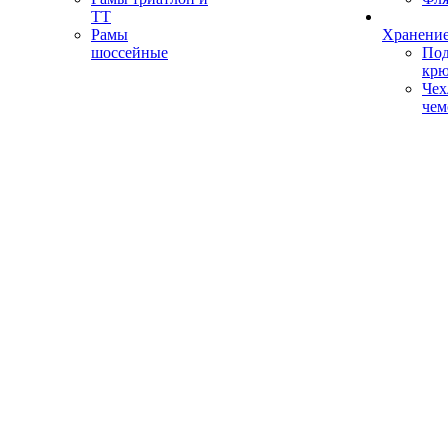
ТТ
Рамы
Хранение
шоссейные
Под
кр
Чех
чем