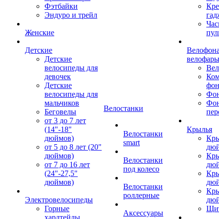
Фэтбайки
Кре
Эндуро и трейл
гад
Час
Женские
пул
Детские
Велофона
Детские
велофар
велосипеды для
Ве
девочек
Ком
Детские
фон
велосипеды для
Фон
мальчиков
Фо
Велостанки
Беговелы
пер
от 3 до 7 лет
(14"-18"
Крылья
Велостанки
дюймов)
Кры
smart
от 5 до 8 лет (20"
дю
дюймов)
Кры
Велостанки
от 7 до 16 лет
дю
под колесо
(24"-27,5"
Кры
дюймов)
дю
Велостанки
Кры
роллерные
Электровелосипеды
дю
Горные
Щи
Аксессуары
хардтейлы