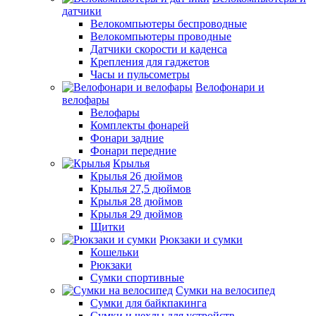
датчики
Велокомпьютеры беспроводные
Велокомпьютеры проводные
Датчики скорости и каденса
Крепления для гаджетов
Часы и пульсометры
Велофонари и
велофары
Велофары
Комплекты фонарей
Фонари задние
Фонари передние
Крылья
Крылья 26 дюймов
Крылья 27,5 дюймов
Крылья 28 дюймов
Крылья 29 дюймов
Щитки
Рюкзаки и сумки
Кошельки
Рюкзаки
Сумки спортивные
Сумки на велосипед
Сумки для байкпакинга
Сумки и чехлы для устройств