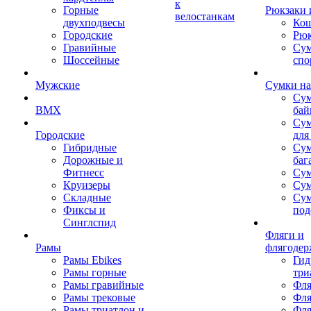
к
Горные
Рюкзаки 
велостанкам
двухподвесы
Кош
Городские
Рюк
Гравийные
Су
Шоссейные
спо
Мужские
Сумки на
Сум
BMX
бай
Сум
Городские
для
Гибридные
Сум
Дорожные и
баг
Фитнесс
Сум
Круизеры
Сум
Складные
Су
Фиксы и
под
Синглспид
Фляги и
Рамы
флягодер
Рамы Ebikes
Гид
Рамы горные
три
Рамы гравийные
Фля
Рамы трековые
Фля
Рамы триатлон и
Фля