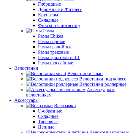
Гибридные
Дорожные и Фитнесс
Круизеры
Складные
Фиксы и Синглспид
Рамы
Рамы Ebikes
Рамы горные
Рамы гравийные
Рамы трековые
Рамы триатлон и ТТ
Рамы шоссейные
Велостанки
Велостанки smart
Велостанки под колесо
Велостанки роллерные
Аксессуары к
велостанкам
Аксессуары
Велозамки
U-образные
Складные
Тросовые
Цепные
Велокомпьютеры и