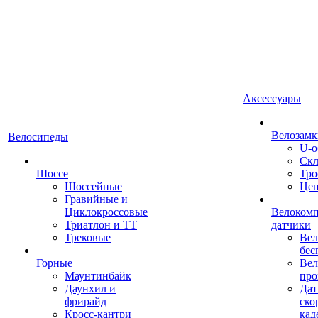
Аксессуары
Велозамк
Велосипеды
U-о
Скл
Шоссе
Тро
Шоссейные
Це
Гравийные и
Циклокроссовые
Велоком
Триатлон и ТТ
датчики
Трековые
Вел
бес
Горные
Вел
Маунтинбайк
про
Даунхил и
Дат
фрирайд
ско
Кросс-кантри
кад