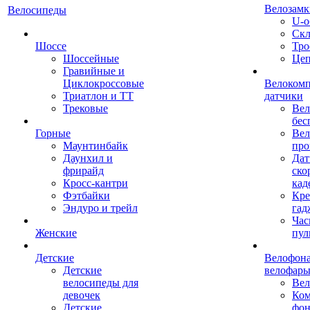
Велозамк
Велосипеды
U-о
Скл
Шоссе
Тро
Шоссейные
Це
Гравийные и
Циклокроссовые
Велоком
Триатлон и ТТ
датчики
Трековые
Вел
бес
Горные
Вел
Маунтинбайк
про
Даунхил и
Дат
фрирайд
ско
Кросс-кантри
кад
Фэтбайки
Кре
Эндуро и трейл
гад
Час
Женские
пул
Детские
Велофона
Детские
велофар
велосипеды для
Ве
девочек
Ком
Детские
фон