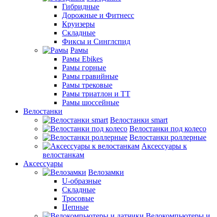
Гибридные
Дорожные и Фитнесс
Круизеры
Складные
Фиксы и Синглспид
Рамы
Рамы Ebikes
Рамы горные
Рамы гравийные
Рамы трековые
Рамы триатлон и ТТ
Рамы шоссейные
Велостанки
Велостанки smart
Велостанки под колесо
Велостанки роллерные
Аксессуары к
велостанкам
Аксессуары
Велозамки
U-образные
Складные
Тросовые
Цепные
Велокомпьютеры и