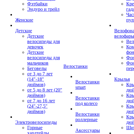
Фэтбайки
Кре
Эндуро и трейл
гад
Час
Женские
пул
Детские
Велофона
Детские
велофар
велосипеды для
Ве
девочек
Ком
Детские
фон
велосипеды для
Фон
мальчиков
Фо
Велостанки
Беговелы
пер
от 3 до 7 лет
(14"-18"
Крылья
Велостанки
дюймов)
Кры
smart
от 5 до 8 лет (20"
дю
дюймов)
Кры
Велостанки
от 7 до 16 лет
дю
под колесо
(24"-27,5"
Кры
дюймов)
дю
Велостанки
Кры
роллерные
Электровелосипеды
дю
Горные
Щи
Аксессуары
хардтейлы