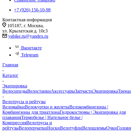
+7 (926) 156-10-98
Контактная информация
105187, г. Москва,
ул. Крылатская д. 10с3
yabike.ru@yandex.ru
Вконтакте
Telegram
Главная
-
Каталог
-
Экипировка
Велосипеды
Велостанки
Аксессуары
Запчасти
Экипировка
Трена
-
Велотрусы и рейтузы
Веломайки
Велокуртки и жилеты
Велокомбинезоны |
Комбинезоны для триатлона
Гидрокостюмы | Экипировка для
плавания
Термобелье | Нательное белье |
Компрессия
Велотрусы и
рейтузы
Велоперчатки
Носки
Велотуфли
Велошлемы
Очки
Голов