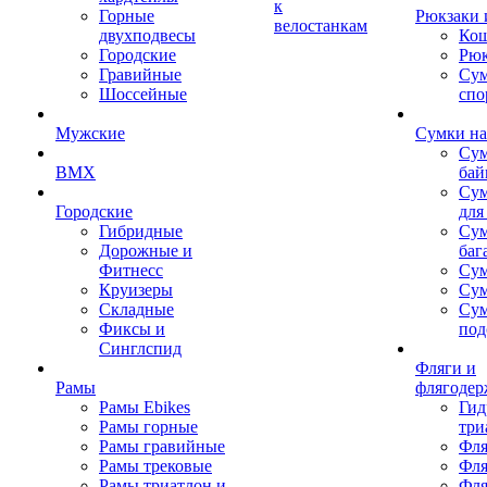
к
Горные
Рюкзаки 
велостанкам
двухподвесы
Кош
Городские
Рюк
Гравийные
Су
Шоссейные
спо
Мужские
Сумки на
Сум
BMX
бай
Сум
Городские
для
Гибридные
Сум
Дорожные и
баг
Фитнесс
Сум
Круизеры
Сум
Складные
Су
Фиксы и
под
Синглспид
Фляги и
Рамы
флягодер
Рамы Ebikes
Гид
Рамы горные
три
Рамы гравийные
Фля
Рамы трековые
Фля
Рамы триатлон и
Фля