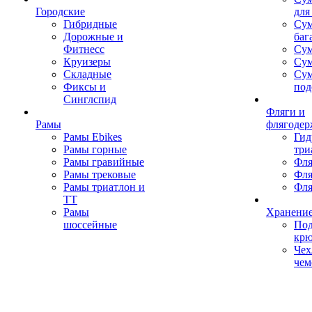
Городские
для
Гибридные
Сум
Дорожные и
баг
Фитнесс
Сум
Круизеры
Сум
Складные
Су
Фиксы и
под
Синглспид
Фляги и
Рамы
флягодер
Рамы Ebikes
Гид
Рамы горные
три
Рамы гравийные
Фля
Рамы трековые
Фля
Рамы триатлон и
Фля
ТТ
Рамы
Хранение
шоссейные
Под
кр
Чех
чем