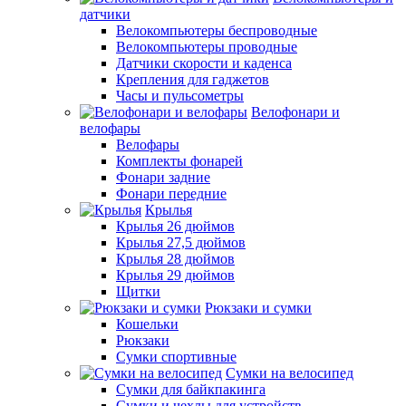
датчики
Велокомпьютеры беспроводные
Велокомпьютеры проводные
Датчики скорости и каденса
Крепления для гаджетов
Часы и пульсометры
Велофонари и
велофары
Велофары
Комплекты фонарей
Фонари задние
Фонари передние
Крылья
Крылья 26 дюймов
Крылья 27,5 дюймов
Крылья 28 дюймов
Крылья 29 дюймов
Щитки
Рюкзаки и сумки
Кошельки
Рюкзаки
Сумки спортивные
Сумки на велосипед
Сумки для байкпакинга
Сумки и чехлы для устройств