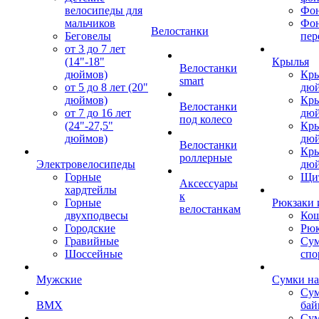
велосипеды для
Фон
мальчиков
Фо
Велостанки
Беговелы
пер
от 3 до 7 лет
(14"-18"
Крылья
Велостанки
дюймов)
Кры
smart
от 5 до 8 лет (20"
дю
дюймов)
Кры
Велостанки
от 7 до 16 лет
дю
под колесо
(24"-27,5"
Кры
дюймов)
дю
Велостанки
Кры
роллерные
Электровелосипеды
дю
Горные
Щи
Аксессуары
хардтейлы
к
Горные
Рюкзаки 
велостанкам
двухподвесы
Кош
Городские
Рюк
Гравийные
Су
Шоссейные
спо
Мужские
Сумки на
Сум
BMX
бай
Сум