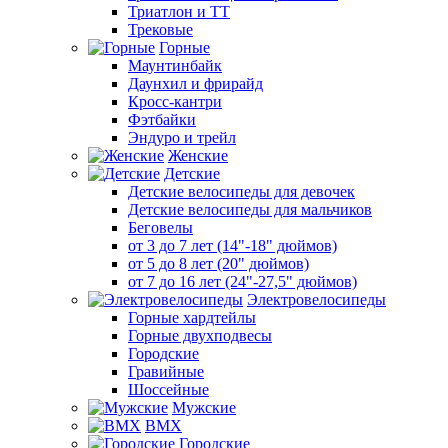
Триатлон и ТТ
Трековые
Горные
Маунтинбайк
Даунхил и фрирайд
Кросс-кантри
Фэтбайки
Эндуро и трейл
Женские
Детские
Детские велосипеды для девочек
Детские велосипеды для мальчиков
Беговелы
от 3 до 7 лет (14"-18" дюймов)
от 5 до 8 лет (20" дюймов)
от 7 до 16 лет (24"-27,5" дюймов)
Электровелосипеды
Горные хардтейлы
Горные двухподвесы
Городские
Гравийные
Шоссейные
Мужские
BMX
Городские