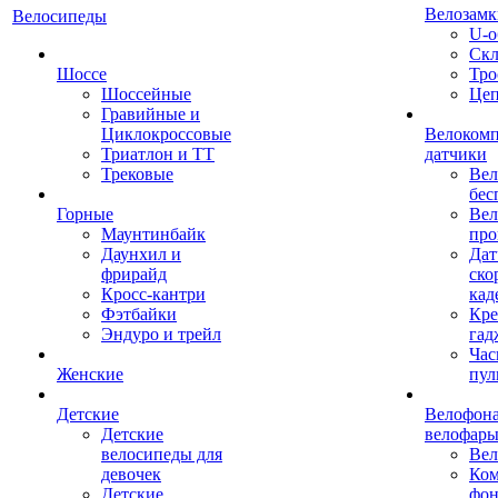
Велозамк
Велосипеды
U-о
Скл
Шоссе
Тро
Шоссейные
Це
Гравийные и
Циклокроссовые
Велоком
Триатлон и ТТ
датчики
Трековые
Вел
бес
Горные
Вел
Маунтинбайк
про
Даунхил и
Дат
фрирайд
ско
Кросс-кантри
кад
Фэтбайки
Кре
Эндуро и трейл
гад
Час
Женские
пул
Детские
Велофона
Детские
велофар
велосипеды для
Ве
девочек
Ком
Детские
фон