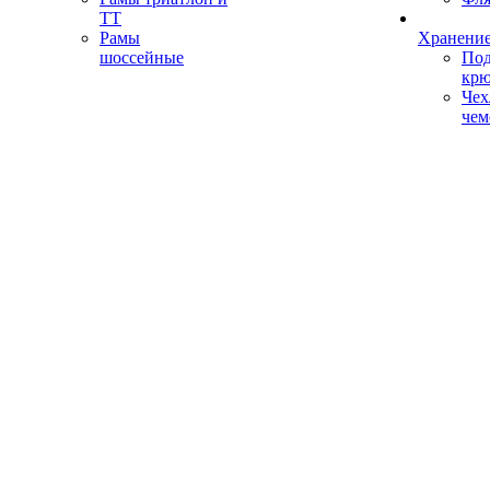
ТТ
Рамы
Хранение
шоссейные
Под
кр
Чех
чем