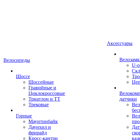
Аксессуары
Велозамк
Велосипеды
U-о
Скл
Шоссе
Тро
Шоссейные
Це
Гравийные и
Циклокроссовые
Велоком
Триатлон и ТТ
датчики
Трековые
Вел
бес
Горные
Вел
Маунтинбайк
про
Даунхил и
Дат
фрирайд
ско
Кросс-кантри
кад