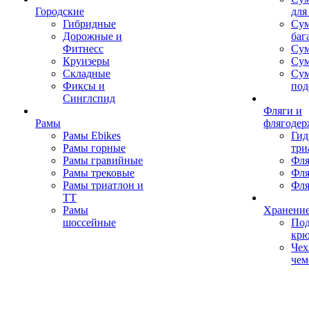
Городские
для
Гибридные
Сум
Дорожные и
баг
Фитнесс
Сум
Круизеры
Сум
Складные
Су
Фиксы и
под
Синглспид
Фляги и
Рамы
флягодер
Рамы Ebikes
Гид
Рамы горные
три
Рамы гравийные
Фля
Рамы трековые
Фля
Рамы триатлон и
Фля
ТТ
Рамы
Хранение
шоссейные
Под
кр
Чех
чем