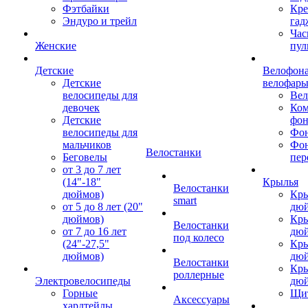
Фэтбайки
Кре
Эндуро и трейл
гад
Час
Женские
пул
Детские
Велофона
Детские
велофар
велосипеды для
Ве
девочек
Ком
Детские
фон
велосипеды для
Фон
мальчиков
Фо
Велостанки
Беговелы
пер
от 3 до 7 лет
(14"-18"
Крылья
Велостанки
дюймов)
Кры
smart
от 5 до 8 лет (20"
дю
дюймов)
Кры
Велостанки
от 7 до 16 лет
дю
под колесо
(24"-27,5"
Кры
дюймов)
дю
Велостанки
Кры
роллерные
Электровелосипеды
дю
Горные
Щи
Аксессуары
хардтейлы