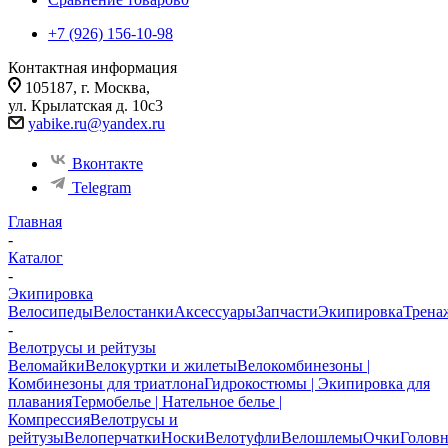
+7 (926) 156-10-98
Контактная информация
105187, г. Москва,
ул. Крылатская д. 10с3
yabike.ru@yandex.ru
Вконтакте
Telegram
Главная
-
Каталог
-
Экипировка
Велосипеды
Велостанки
Аксессуары
Запчасти
Экипировка
Трена
-
Велотрусы и рейтузы
Веломайки
Велокуртки и жилеты
Велокомбинезоны |
Комбинезоны для триатлона
Гидрокостюмы | Экипировка для
плавания
Термобелье | Нательное белье |
Компрессия
Велотрусы и
рейтузы
Велоперчатки
Носки
Велотуфли
Велошлемы
Очки
Голов