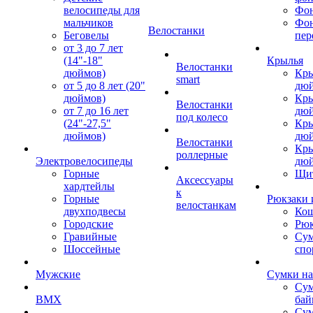
велосипеды для
Фон
мальчиков
Фо
Велостанки
Беговелы
пер
от 3 до 7 лет
(14"-18"
Крылья
Велостанки
дюймов)
Кры
smart
от 5 до 8 лет (20"
дю
дюймов)
Кры
Велостанки
от 7 до 16 лет
дю
под колесо
(24"-27,5"
Кры
дюймов)
дю
Велостанки
Кры
роллерные
Электровелосипеды
дю
Горные
Щи
Аксессуары
хардтейлы
к
Горные
Рюкзаки 
велостанкам
двухподвесы
Кош
Городские
Рюк
Гравийные
Су
Шоссейные
спо
Мужские
Сумки на
Сум
BMX
бай
Сум