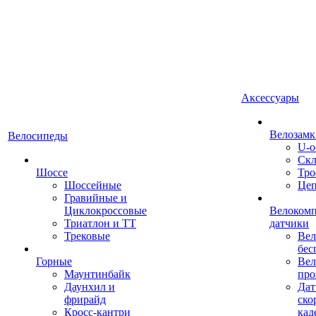
Аксессуары
Велозамк
Велосипеды
U-о
Скл
Шоссе
Тро
Шоссейные
Це
Гравийные и
Циклокроссовые
Велоком
Триатлон и ТТ
датчики
Трековые
Вел
бес
Горные
Вел
Маунтинбайк
про
Даунхил и
Дат
фрирайд
ско
Кросс-кантри
кад