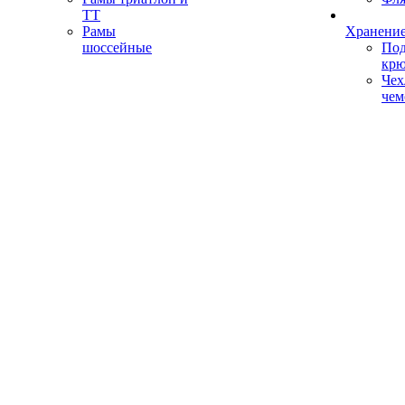
ТТ
Рамы
Хранение
шоссейные
Под
кр
Чех
чем