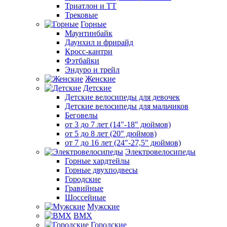
Триатлон и ТТ
Трековые
Горные
Маунтинбайк
Даунхил и фрирайд
Кросс-кантри
Фэтбайки
Эндуро и трейл
Женские
Детские
Детские велосипеды для девочек
Детские велосипеды для мальчиков
Беговелы
от 3 до 7 лет (14"-18" дюймов)
от 5 до 8 лет (20" дюймов)
от 7 до 16 лет (24"-27,5" дюймов)
Электровелосипеды
Горные хардтейлы
Горные двухподвесы
Городские
Гравийные
Шоссейные
Мужские
BMX
Городские