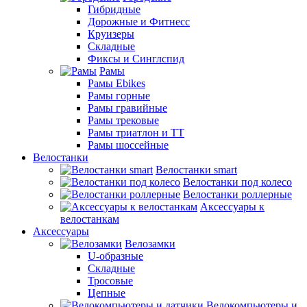
Гибридные
Дорожные и Фитнесс
Круизеры
Складные
Фиксы и Синглспид
Рамы
Рамы Ebikes
Рамы горные
Рамы гравийные
Рамы трековые
Рамы триатлон и ТТ
Рамы шоссейные
Велостанки
Велостанки smart
Велостанки под колесо
Велостанки роллерные
Аксессуары к
велостанкам
Аксессуары
Велозамки
U-образные
Складные
Тросовые
Цепные
Велокомпьютеры и