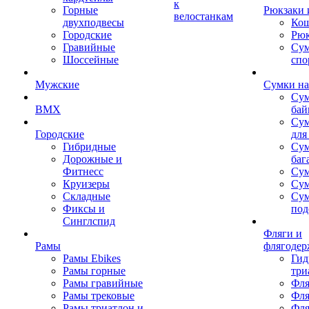
к
Горные
Рюкзаки 
велостанкам
двухподвесы
Кош
Городские
Рюк
Гравийные
Су
Шоссейные
спо
Мужские
Сумки на
Сум
BMX
бай
Сум
Городские
для
Гибридные
Сум
Дорожные и
баг
Фитнесс
Сум
Круизеры
Сум
Складные
Су
Фиксы и
под
Синглспид
Фляги и
Рамы
флягодер
Рамы Ebikes
Гид
Рамы горные
три
Рамы гравийные
Фля
Рамы трековые
Фля
Рамы триатлон и
Фля