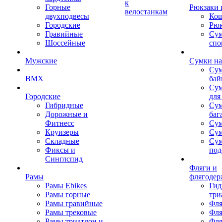
к
Горные
Рюкзаки 
велостанкам
двухподвесы
Кош
Городские
Рюк
Гравийные
Су
Шоссейные
спо
Мужские
Сумки на
Сум
BMX
бай
Сум
Городские
для
Гибридные
Сум
Дорожные и
баг
Фитнесс
Сум
Круизеры
Сум
Складные
Су
Фиксы и
под
Синглспид
Фляги и
Рамы
флягодер
Рамы Ebikes
Гид
Рамы горные
три
Рамы гравийные
Фля
Рамы трековые
Фля
Рамы триатлон и
Фля