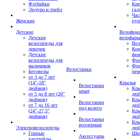
Фэтбайки
Кре
Эндуро и трейл
гад
Час
Женские
пул
Детские
Велофона
Детские
велофар
велосипеды для
Ве
девочек
Ком
Детские
фон
велосипеды для
Фон
мальчиков
Фо
Велостанки
Беговелы
пер
от 3 до 7 лет
(14"-18"
Крылья
Велостанки
дюймов)
Кры
smart
от 5 до 8 лет (20"
дю
дюймов)
Кры
Велостанки
от 7 до 16 лет
дю
под колесо
(24"-27,5"
Кры
дюймов)
дю
Велостанки
Кры
роллерные
Электровелосипеды
дю
Горные
Щи
Аксессуары
хардтейлы