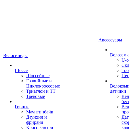
Аксессуары
Велозамк
Велосипеды
U-о
Скл
Шоссе
Тро
Шоссейные
Це
Гравийные и
Циклокроссовые
Велоком
Триатлон и ТТ
датчики
Трековые
Вел
бес
Горные
Вел
Маунтинбайк
про
Даунхил и
Дат
фрирайд
ско
Кросс-кантри
кад