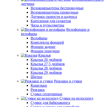
датчики
Велокомпьютеры беспроводные
Велокомпьютеры проводные
Датчики скорости и каденса
Крепления для гаджетов
Часы и пульсометры
Велофонари и
велофары
Велофары
Комплекты фонарей
Фонари задние
Фонари передние
Крылья
Крылья 26 дюймов
Крылья 27,5 дюймов
Крылья 28 дюймов
Крылья 29 дюймов
Щитки
Рюкзаки и сумки
Кошельки
Рюкзаки
Сумки спортивные
Сумки на велосипед
Сумки для байкпакинга
Сумки и чехлы для устройств