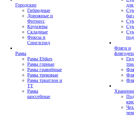
Городские
для
Гибридные
Сум
Дорожные и
баг
Фитнесс
Сум
Круизеры
Сум
Складные
Су
Фиксы и
под
Синглспид
Фляги и
Рамы
флягодер
Рамы Ebikes
Гид
Рамы горные
три
Рамы гравийные
Фля
Рамы трековые
Фля
Рамы триатлон и
Фля
ТТ
Рамы
Хранение
шоссейные
Под
кр
Чех
чем