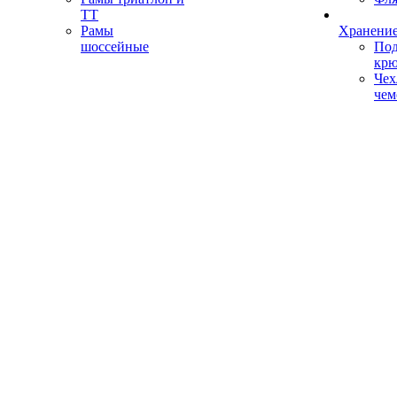
ТТ
Рамы
Хранение
шоссейные
Под
кр
Чех
чем