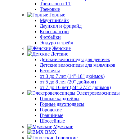
Триатлон и ТТ
Трековые
Горные
Маунтинбайк
Даунхил и фрирайд
Кросс-кантри
Фэтбайки
Эндуро и трейл
Женские
Детские
Детские велосипеды для девочек
Детские велосипеды для мальчиков
Беговелы
от 3 до 7 лет (14"-18" дюймов)
от 5 до 8 лет (20" дюймов)
от 7 до 16 лет (24"-27,5" дюймов)
Электровелосипеды
Горные хардтейлы
Горные двухподвесы
Городские
Гравийные
Шоссейные
Мужские
BMX
Городские