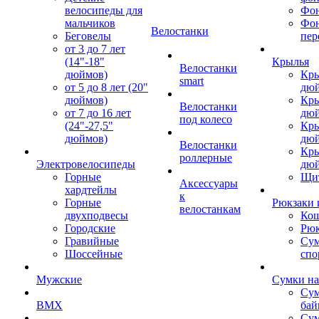
велосипеды для
Фон
мальчиков
Фо
Велостанки
Беговелы
пер
от 3 до 7 лет
(14"-18"
Крылья
Велостанки
дюймов)
Кры
smart
от 5 до 8 лет (20"
дю
дюймов)
Кры
Велостанки
от 7 до 16 лет
дю
под колесо
(24"-27,5"
Кры
дюймов)
дю
Велостанки
Кры
роллерные
Электровелосипеды
дю
Горные
Щи
Аксессуары
хардтейлы
к
Горные
Рюкзаки 
велостанкам
двухподвесы
Кош
Городские
Рюк
Гравийные
Су
Шоссейные
спо
Мужские
Сумки на
Сум
BMX
бай
Сум