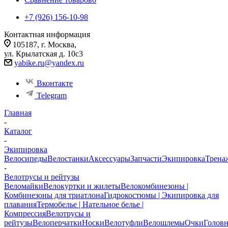
+7 (926) 156-10-98
Контактная информация
105187, г. Москва,
ул. Крылатская д. 10с3
yabike.ru@yandex.ru
Вконтакте
Telegram
Главная
-
Каталог
-
Экипировка
Велосипеды
Велостанки
Аксессуары
Запчасти
Экипировка
Трена
-
Велотрусы и рейтузы
Веломайки
Велокуртки и жилеты
Велокомбинезоны |
Комбинезоны для триатлона
Гидрокостюмы | Экипировка для
плавания
Термобелье | Нательное белье |
Компрессия
Велотрусы и
рейтузы
Велоперчатки
Носки
Велотуфли
Велошлемы
Очки
Голов