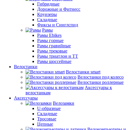
Гибридные
Дорожные и Фитнесс
Круизеры
Складные
Фиксы и Синглспид
Рамы
Рамы Ebikes
Рамы горные
Рамы гравийные
Рамы трековые
Рамы триатлон и ТТ
Рамы шоссейные
Велостанки
Велостанки smart
Велостанки под колесо
Велостанки роллерные
Аксессуары к
велостанкам
Аксессуары
Велозамки
U-образные
Складные
Тросовые
Цепные
Велокомпьютеры и