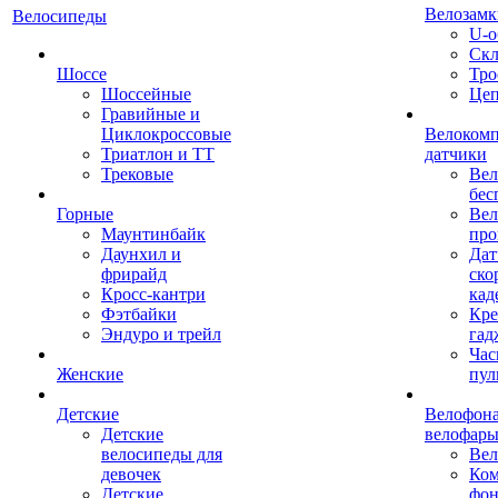
Велозамк
Велосипеды
U-о
Скл
Шоссе
Тро
Шоссейные
Це
Гравийные и
Циклокроссовые
Велоком
Триатлон и ТТ
датчики
Трековые
Вел
бес
Горные
Вел
Маунтинбайк
про
Даунхил и
Дат
фрирайд
ско
Кросс-кантри
кад
Фэтбайки
Кре
Эндуро и трейл
гад
Час
Женские
пул
Детские
Велофона
Детские
велофар
велосипеды для
Ве
девочек
Ком
Детские
фон