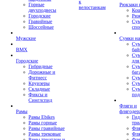
к
Горные
Рюкзаки 
велостанкам
двухподвесы
Кош
Городские
Рюк
Гравийные
Су
Шоссейные
спо
Мужские
Сумки на
Сум
BMX
бай
Сум
Городские
для
Гибридные
Сум
Дорожные и
баг
Фитнесс
Сум
Круизеры
Сум
Складные
Су
Фиксы и
под
Синглспид
Фляги и
Рамы
флягодер
Рамы Ebikes
Гид
Рамы горные
три
Рамы гравийные
Фля
Рамы трековые
Фля
Рамы триатлон и
Фля