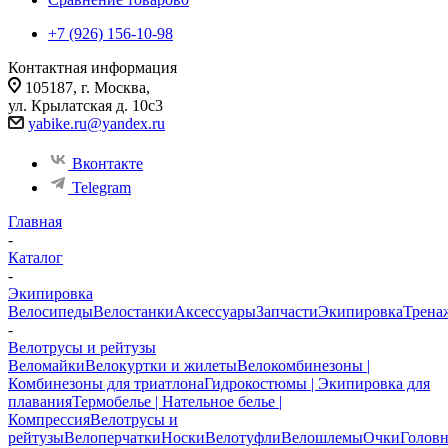
+7 (926) 156-10-98
Контактная информация
105187, г. Москва,
ул. Крылатская д. 10с3
yabike.ru@yandex.ru
Вконтакте
Telegram
Главная
-
Каталог
-
Экипировка
Велосипеды
Велостанки
Аксессуары
Запчасти
Экипировка
Трена
-
Велотрусы и рейтузы
Веломайки
Велокуртки и жилеты
Велокомбинезоны |
Комбинезоны для триатлона
Гидрокостюмы | Экипировка для
плавания
Термобелье | Нательное белье |
Компрессия
Велотрусы и
рейтузы
Велоперчатки
Носки
Велотуфли
Велошлемы
Очки
Голов