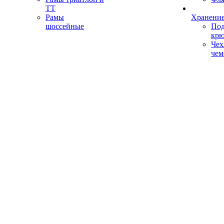
ТТ
Рамы
Хранение
шоссейные
Под
кр
Чех
чем