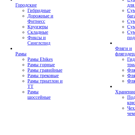
Городские
для
Гибридные
Сум
Дорожные и
баг
Фитнесс
Сум
Круизеры
Сум
Складные
Су
Фиксы и
под
Синглспид
Фляги и
Рамы
флягодер
Рамы Ebikes
Гид
Рамы горные
три
Рамы гравийные
Фля
Рамы трековые
Фля
Рамы триатлон и
Фля
ТТ
Рамы
Хранение
шоссейные
Под
кр
Чех
чем