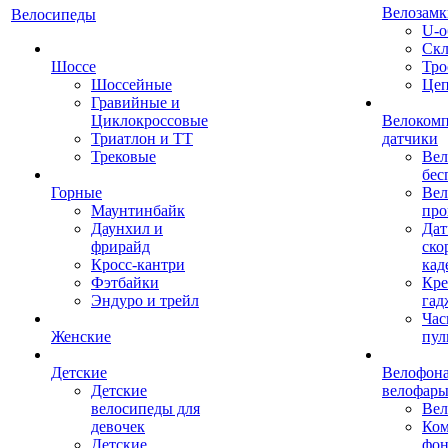
Велозамк
Велосипеды
U-о
Скл
Шоссе
Тро
Шоссейные
Це
Гравийные и
Циклокроссовые
Велоком
Триатлон и ТТ
датчики
Трековые
Вел
бес
Горные
Вел
Маунтинбайк
про
Даунхил и
Дат
фрирайд
ско
Кросс-кантри
кад
Фэтбайки
Кре
Эндуро и трейл
гад
Час
Женские
пул
Детские
Велофона
Детские
велофар
велосипеды для
Ве
девочек
Ком
Детские
фон