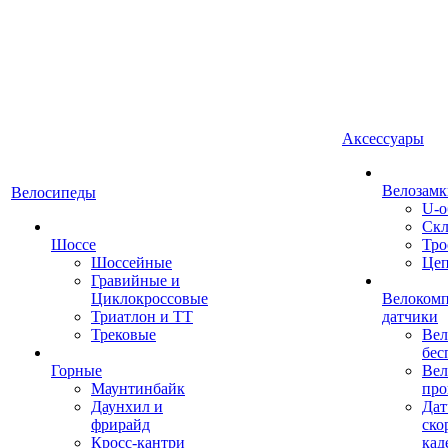
Аксессуары
Велозамк
Велосипеды
U-о
Скл
Шоссе
Тро
Шоссейные
Це
Гравийные и
Циклокроссовые
Велоком
Триатлон и ТТ
датчики
Трековые
Вел
бес
Горные
Вел
Маунтинбайк
про
Даунхил и
Дат
фрирайд
ско
Кросс-кантри
кад