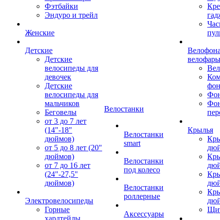
Фэтбайки
Кре
Эндуро и трейл
гад
Час
Женские
пул
Детские
Велофона
Детские
велофар
велосипеды для
Ве
девочек
Ком
Детские
фон
велосипеды для
Фон
мальчиков
Фо
Велостанки
Беговелы
пер
от 3 до 7 лет
(14"-18"
Крылья
Велостанки
дюймов)
Кры
smart
от 5 до 8 лет (20"
дю
дюймов)
Кры
Велостанки
от 7 до 16 лет
дю
под колесо
(24"-27,5"
Кры
дюймов)
дю
Велостанки
Кры
роллерные
Электровелосипеды
дю
Горные
Щи
Аксессуары
хардтейлы