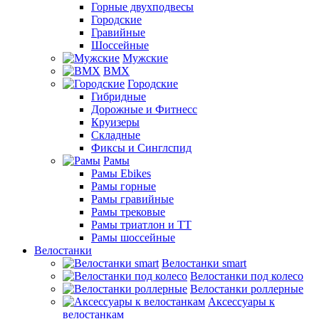
Горные двухподвесы
Городские
Гравийные
Шоссейные
Мужские
BMX
Городские
Гибридные
Дорожные и Фитнесс
Круизеры
Складные
Фиксы и Синглспид
Рамы
Рамы Ebikes
Рамы горные
Рамы гравийные
Рамы трековые
Рамы триатлон и ТТ
Рамы шоссейные
Велостанки
Велостанки smart
Велостанки под колесо
Велостанки роллерные
Аксессуары к
велостанкам