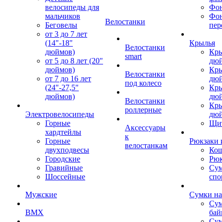
велосипеды для
Фон
мальчиков
Фо
Велостанки
Беговелы
пер
от 3 до 7 лет
(14"-18"
Крылья
Велостанки
дюймов)
Кры
smart
от 5 до 8 лет (20"
дю
дюймов)
Кры
Велостанки
от 7 до 16 лет
дю
под колесо
(24"-27,5"
Кры
дюймов)
дю
Велостанки
Кры
роллерные
Электровелосипеды
дю
Горные
Щи
Аксессуары
хардтейлы
к
Горные
Рюкзаки 
велостанкам
двухподвесы
Кош
Городские
Рюк
Гравийные
Су
Шоссейные
спо
Мужские
Сумки на
Сум
BMX
бай
Сум