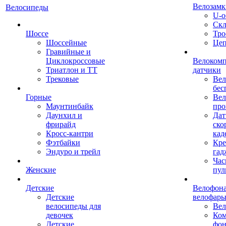
Велозамк
Велосипеды
U-о
Скл
Шоссе
Тро
Шоссейные
Це
Гравийные и
Циклокроссовые
Велоком
Триатлон и ТТ
датчики
Трековые
Вел
бес
Горные
Вел
Маунтинбайк
про
Даунхил и
Дат
фрирайд
ско
Кросс-кантри
кад
Фэтбайки
Кре
Эндуро и трейл
гад
Час
Женские
пул
Детские
Велофона
Детские
велофар
велосипеды для
Ве
девочек
Ком
Детские
фон