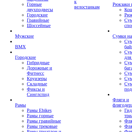
к
Горные
Рюкзаки 
велостанкам
двухподвесы
Кош
Городские
Рюк
Гравийные
Су
Шоссейные
спо
Мужские
Сумки на
Сум
BMX
бай
Сум
Городские
для
Гибридные
Сум
Дорожные и
баг
Фитнесс
Сум
Круизеры
Сум
Складные
Су
Фиксы и
под
Синглспид
Фляги и
Рамы
флягодер
Рамы Ebikes
Гид
Рамы горные
три
Рамы гравийные
Фля
Рамы трековые
Фля
Рамы триатлон и
Фля