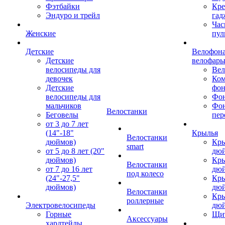
Фэтбайки
Кре
Эндуро и трейл
гад
Час
Женские
пул
Детские
Велофона
Детские
велофар
велосипеды для
Ве
девочек
Ком
Детские
фон
велосипеды для
Фон
мальчиков
Фо
Велостанки
Беговелы
пер
от 3 до 7 лет
(14"-18"
Крылья
Велостанки
дюймов)
Кры
smart
от 5 до 8 лет (20"
дю
дюймов)
Кры
Велостанки
от 7 до 16 лет
дю
под колесо
(24"-27,5"
Кры
дюймов)
дю
Велостанки
Кры
роллерные
Электровелосипеды
дю
Горные
Щи
Аксессуары
хардтейлы