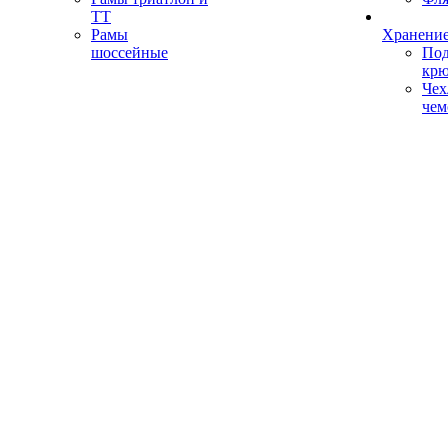
ТТ
Рамы
Хранение
шоссейные
Под
кр
Чех
чем