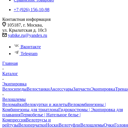
+7 (926) 156-10-98
Контактная информация
105187, г. Москва,
ул. Крылатская д. 10с3
yabike.ru@yandex.ru
Вконтакте
Telegram
Главная
-
Каталог
-
Экипировка
Велосипеды
Велостанки
Аксессуары
Запчасти
Экипировка
Трена
-
Велошлемы
Веломайки
Велокуртки и жилеты
Велокомбинезоны |
Комбинезоны для триатлона
Гидрокостюмы | Экипировка для
плавания
Термобелье | Нательное белье |
Компрессия
Велотрусы и
рейтузы
Велоперчатки
Носки
Велотуфли
Велошлемы
Очки
Голов