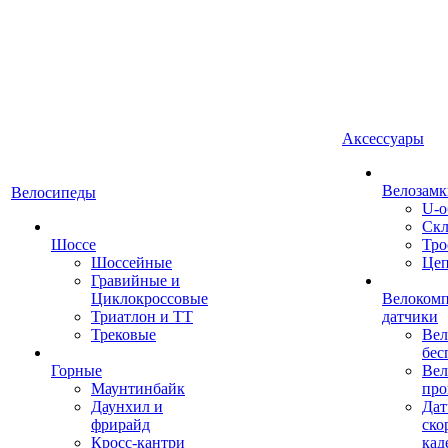
Аксессуары
Велозамк
Велосипеды
U-о
Скл
Шоссе
Тро
Шоссейные
Це
Гравийные и
Циклокроссовые
Велоком
Триатлон и ТТ
датчики
Трековые
Вел
бес
Горные
Вел
Маунтинбайк
про
Даунхил и
Дат
фрирайд
ско
Кросс-кантри
кад