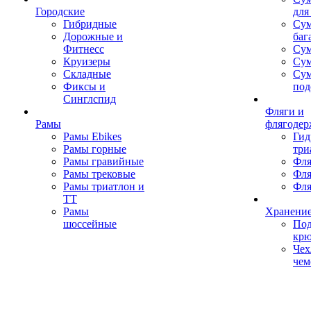
Городские
для
Гибридные
Сум
Дорожные и
баг
Фитнесс
Сум
Круизеры
Сум
Складные
Су
Фиксы и
под
Синглспид
Фляги и
Рамы
флягодер
Рамы Ebikes
Гид
Рамы горные
три
Рамы гравийные
Фля
Рамы трековые
Фля
Рамы триатлон и
Фля
ТТ
Рамы
Хранение
шоссейные
Под
кр
Чех
чем