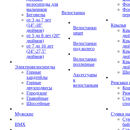
велосипеды для
Фон
мальчиков
Фо
Велостанки
Беговелы
пер
от 3 до 7 лет
(14"-18"
Крылья
Велостанки
дюймов)
Кры
smart
от 5 до 8 лет (20"
дю
дюймов)
Кры
Велостанки
от 7 до 16 лет
дю
под колесо
(24"-27,5"
Кры
дюймов)
дю
Велостанки
Кры
роллерные
Электровелосипеды
дю
Горные
Щи
Аксессуары
хардтейлы
к
Горные
Рюкзаки 
велостанкам
двухподвесы
Кош
Городские
Рюк
Гравийные
Су
Шоссейные
спо
Мужские
Сумки на
Сум
BMX
бай
Сум