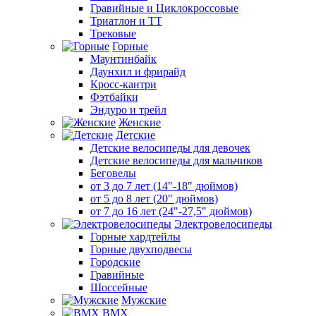
Гравийные и Циклокроссовые
Триатлон и ТТ
Трековые
Горные
Маунтинбайк
Даунхил и фрирайд
Кросс-кантри
Фэтбайки
Эндуро и трейл
Женские
Детские
Детские велосипеды для девочек
Детские велосипеды для мальчиков
Беговелы
от 3 до 7 лет (14"-18" дюймов)
от 5 до 8 лет (20" дюймов)
от 7 до 16 лет (24"-27,5" дюймов)
Электровелосипеды
Горные хардтейлы
Горные двухподвесы
Городские
Гравийные
Шоссейные
Мужские
BMX