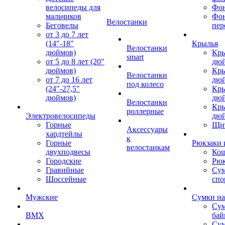
велосипеды для
Фон
мальчиков
Фо
Велостанки
Беговелы
пер
от 3 до 7 лет
(14"-18"
Крылья
Велостанки
дюймов)
Кры
smart
от 5 до 8 лет (20"
дю
дюймов)
Кры
Велостанки
от 7 до 16 лет
дю
под колесо
(24"-27,5"
Кры
дюймов)
дю
Велостанки
Кры
роллерные
Электровелосипеды
дю
Горные
Щи
Аксессуары
хардтейлы
к
Горные
Рюкзаки 
велостанкам
двухподвесы
Кош
Городские
Рюк
Гравийные
Су
Шоссейные
спо
Мужские
Сумки на
Сум
BMX
бай
Сум