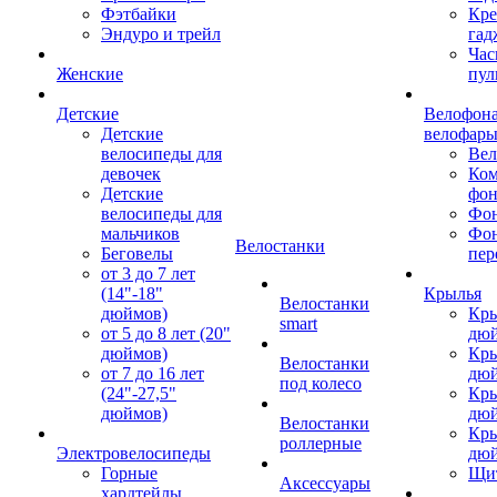
Фэтбайки
Кре
Эндуро и трейл
гад
Час
Женские
пул
Детские
Велофона
Детские
велофар
велосипеды для
Ве
девочек
Ком
Детские
фон
велосипеды для
Фон
мальчиков
Фо
Велостанки
Беговелы
пер
от 3 до 7 лет
(14"-18"
Крылья
Велостанки
дюймов)
Кры
smart
от 5 до 8 лет (20"
дю
дюймов)
Кры
Велостанки
от 7 до 16 лет
дю
под колесо
(24"-27,5"
Кры
дюймов)
дю
Велостанки
Кры
роллерные
Электровелосипеды
дю
Горные
Щи
Аксессуары
хардтейлы