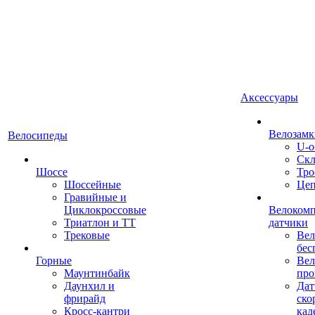
Аксессуары
Велозамк
Велосипеды
U-о
Скл
Шоссе
Тро
Шоссейные
Це
Гравийные и
Циклокроссовые
Велоком
Триатлон и ТТ
датчики
Трековые
Вел
бес
Горные
Вел
Маунтинбайк
про
Даунхил и
Дат
фрирайд
ско
Кросс-кантри
кад