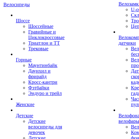
Велозамк
Велосипеды
U-о
Скл
Шоссе
Тро
Шоссейные
Це
Гравийные и
Циклокроссовые
Велоком
Триатлон и ТТ
датчики
Трековые
Вел
бес
Горные
Вел
Маунтинбайк
про
Даунхил и
Дат
фрирайд
ско
Кросс-кантри
кад
Фэтбайки
Кре
Эндуро и трейл
гад
Час
Женские
пул
Детские
Велофона
Детские
велофар
велосипеды для
Ве
девочек
Ком
Детские
фон