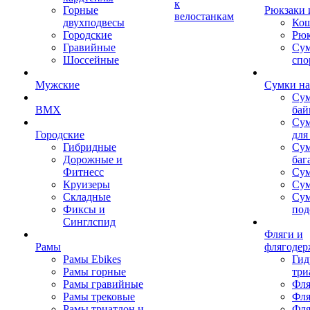
к
Горные
Рюкзаки 
велостанкам
двухподвесы
Кош
Городские
Рюк
Гравийные
Су
Шоссейные
спо
Мужские
Сумки на
Сум
BMX
бай
Сум
Городские
для
Гибридные
Сум
Дорожные и
баг
Фитнесс
Сум
Круизеры
Сум
Складные
Су
Фиксы и
под
Синглспид
Фляги и
Рамы
флягодер
Рамы Ebikes
Гид
Рамы горные
три
Рамы гравийные
Фля
Рамы трековые
Фля
Рамы триатлон и
Фля