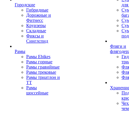
Городские
для
Гибридные
Сум
Дорожные и
баг
Фитнесс
Сум
Круизеры
Сум
Складные
Су
Фиксы и
под
Синглспид
Фляги и
Рамы
флягодер
Рамы Ebikes
Гид
Рамы горные
три
Рамы гравийные
Фля
Рамы трековые
Фля
Рамы триатлон и
Фля
ТТ
Рамы
Хранение
шоссейные
Под
кр
Чех
чем