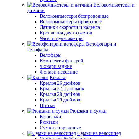
Велокомпьютеры и
датчики
Велокомпьютеры беспроводные
Велокомпьютеры проводные
Датчики скорости и каденса
Крепления для гаджетов
Часы и пульсометры
Велофонари и
велофары
Велофары
Комплекты фонарей
Фонари задние
Фонари передние
Крылья
Крылья 26 дюймов
Крылья 27,5 дюймов
Крылья 28 дюймов
Крылья 29 дюймов
Щитки
Рюкзаки и сумки
Кошельки
Рюкзаки
Сумки спортивные
Сумки на велосипед
Сумки для байкпакинга