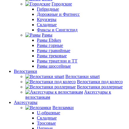
Городские
Гибридные
Дорожные и Фитнесс
Круизеры
Складные
Фиксы и Синглспид
Рамы
Рамы Ebikes
Рамы горные
Рамы гравийные
Рамы трековые
Рамы триатлон и ТТ
Рамы шоссейные
Велостанки
Велостанки smart
Велостанки под колесо
Велостанки роллерные
Аксессуары к
велостанкам
Аксессуары
Велозамки
U-образные
Складные
Тросовые
Цепные