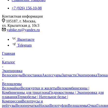
+7 (926) 156-10-98
Контактная информация
105187, г. Москва,
ул. Крылатская д. 10с3
yabike.ru@yandex.ru
Вконтакте
Telegram
Главная
-
Каталог
-
Экипировка
Велосипеды
Велостанки
Аксессуары
Запчасти
Экипировка
Трена
-
Велошлемы
Веломайки
Велокуртки и жилеты
Велокомбинезоны |
Комбинезоны для триатлона
Гидрокостюмы | Экипировка для
плавания
Термобелье | Нательное белье |
Компрессия
Велотрусы и
рейтузы
Велоперчатки
Носки
Велотуфли
Велошлемы
Очки
Голов