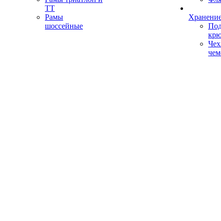
ТТ
Рамы
Хранение
шоссейные
Под
кр
Чех
чем