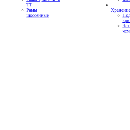
ТТ
Рамы
Хранение
шоссейные
Под
кр
Чех
чем