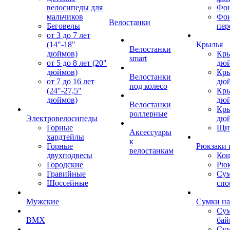
велосипеды для
Фон
мальчиков
Фо
Велостанки
Беговелы
пер
от 3 до 7 лет
(14"-18"
Крылья
Велостанки
дюймов)
Кры
smart
от 5 до 8 лет (20"
дю
дюймов)
Кры
Велостанки
от 7 до 16 лет
дю
под колесо
(24"-27,5"
Кры
дюймов)
дю
Велостанки
Кры
роллерные
Электровелосипеды
дю
Горные
Щи
Аксессуары
хардтейлы
к
Горные
Рюкзаки 
велостанкам
двухподвесы
Кош
Городские
Рюк
Гравийные
Су
Шоссейные
спо
Мужские
Сумки на
Сум
BMX
бай
Сум