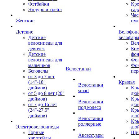
Фэтбайки
Кре
Эндуро и трейл
гад
Час
Женские
пул
Детские
Велофона
Детские
велофар
велосипеды для
Ве
девочек
Ком
Детские
фон
велосипеды для
Фон
мальчиков
Фо
Велостанки
Беговелы
пер
от 3 до 7 лет
(14"-18"
Крылья
Велостанки
дюймов)
Кры
smart
от 5 до 8 лет (20"
дю
дюймов)
Кры
Велостанки
от 7 до 16 лет
дю
под колесо
(24"-27,5"
Кры
дюймов)
дю
Велостанки
Кры
роллерные
Электровелосипеды
дю
Горные
Щи
Аксессуары
хардтейлы