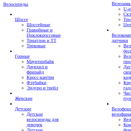
Велозамк
Велосипеды
U-о
Скл
Шоссе
Тро
Шоссейные
Це
Гравийные и
Циклокроссовые
Велоком
Триатлон и ТТ
датчики
Трековые
Вел
бес
Горные
Вел
Маунтинбайк
про
Даунхил и
Дат
фрирайд
ско
Кросс-кантри
кад
Фэтбайки
Кре
Эндуро и трейл
гад
Час
Женские
пул
Детские
Велофона
Детские
велофар
велосипеды для
Ве
девочек
Ком
Детские
фон