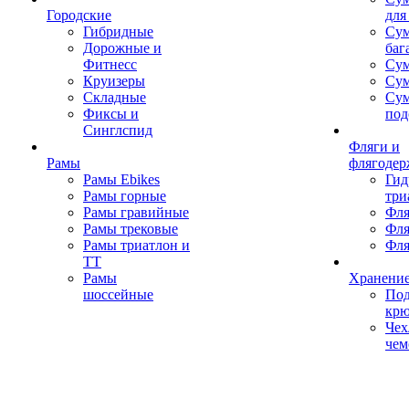
Городские
для
Гибридные
Сум
Дорожные и
баг
Фитнесс
Сум
Круизеры
Сум
Складные
Су
Фиксы и
под
Синглспид
Фляги и
Рамы
флягодер
Рамы Ebikes
Гид
Рамы горные
три
Рамы гравийные
Фля
Рамы трековые
Фля
Рамы триатлон и
Фля
ТТ
Рамы
Хранение
шоссейные
Под
кр
Чех
чем