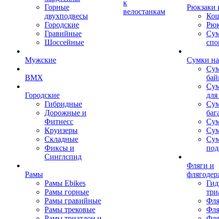
к
Горные
Рюкзаки 
велостанкам
двухподвесы
Кош
Городские
Рюк
Гравийные
Су
Шоссейные
спо
Мужские
Сумки на
Сум
BMX
бай
Сум
Городские
для
Гибридные
Сум
Дорожные и
баг
Фитнесс
Сум
Круизеры
Сум
Складные
Су
Фиксы и
под
Синглспид
Фляги и
Рамы
флягодер
Рамы Ebikes
Гид
Рамы горные
три
Рамы гравийные
Фля
Рамы трековые
Фля
Рамы триатлон и
Фля