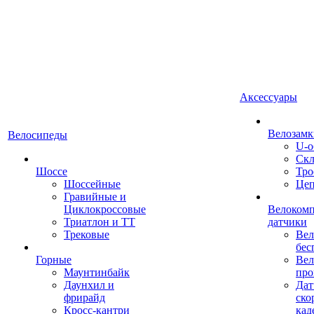
Аксессуары
Велозамк
Велосипеды
U-о
Скл
Шоссе
Тро
Шоссейные
Це
Гравийные и
Циклокроссовые
Велоком
Триатлон и ТТ
датчики
Трековые
Вел
бес
Горные
Вел
Маунтинбайк
про
Даунхил и
Дат
фрирайд
ско
Кросс-кантри
кад