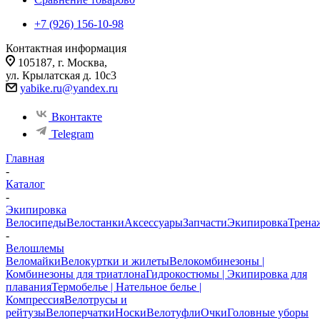
+7 (926) 156-10-98
Контактная информация
105187, г. Москва,
ул. Крылатская д. 10с3
yabike.ru@yandex.ru
Вконтакте
Telegram
Главная
-
Каталог
-
Экипировка
Велосипеды
Велостанки
Аксессуары
Запчасти
Экипировка
Трена
-
Велошлемы
Веломайки
Велокуртки и жилеты
Велокомбинезоны |
Комбинезоны для триатлона
Гидрокостюмы | Экипировка для
плавания
Термобелье | Нательное белье |
Компрессия
Велотрусы и
рейтузы
Велоперчатки
Носки
Велотуфли
Очки
Головные уборы