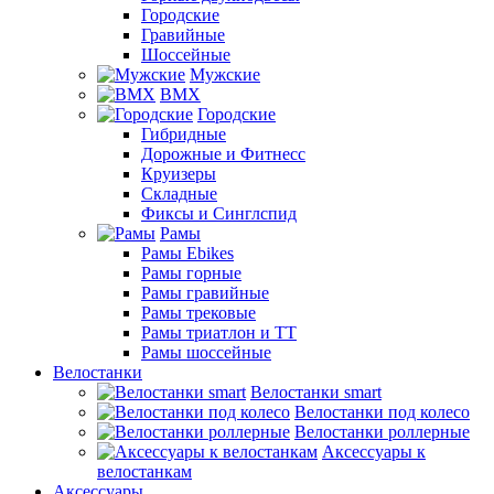
Городские
Гравийные
Шоссейные
Мужские
BMX
Городские
Гибридные
Дорожные и Фитнесс
Круизеры
Складные
Фиксы и Синглспид
Рамы
Рамы Ebikes
Рамы горные
Рамы гравийные
Рамы трековые
Рамы триатлон и ТТ
Рамы шоссейные
Велостанки
Велостанки smart
Велостанки под колесо
Велостанки роллерные
Аксессуары к
велостанкам
Аксессуары