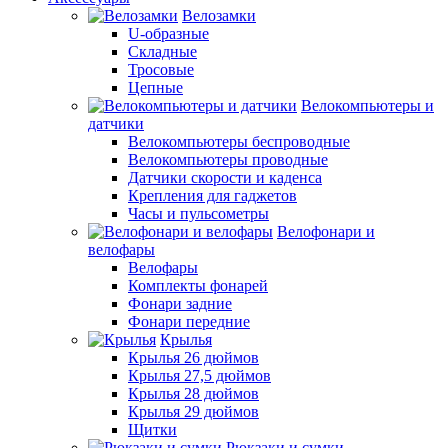
Велозамки
U-образные
Складные
Тросовые
Цепные
Велокомпьютеры и
датчики
Велокомпьютеры беспроводные
Велокомпьютеры проводные
Датчики скорости и каденса
Крепления для гаджетов
Часы и пульсометры
Велофонари и
велофары
Велофары
Комплекты фонарей
Фонари задние
Фонари передние
Крылья
Крылья 26 дюймов
Крылья 27,5 дюймов
Крылья 28 дюймов
Крылья 29 дюймов
Щитки
Рюкзаки и сумки