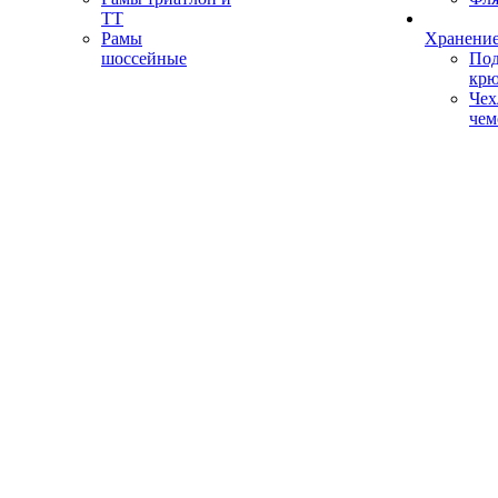
ТТ
Рамы
Хранение
шоссейные
Под
кр
Чех
чем