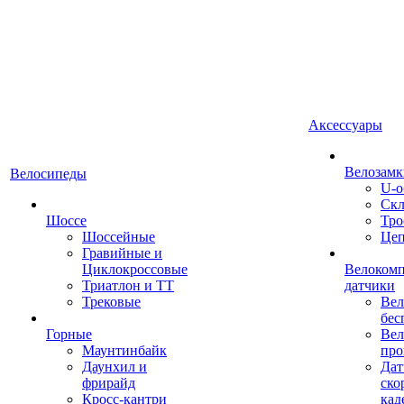
Аксессуары
Велозамк
Велосипеды
U-о
Скл
Шоссе
Тро
Шоссейные
Це
Гравийные и
Циклокроссовые
Велоком
Триатлон и ТТ
датчики
Трековые
Вел
бес
Горные
Вел
Маунтинбайк
про
Даунхил и
Дат
фрирайд
ско
Кросс-кантри
кад