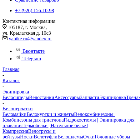
+7 (926) 156-10-98
Контактная информация
105187, г. Москва,
ул. Крылатская д. 10с3
yabike.ru@yandex.ru
Вконтакте
Telegram
Главная
-
Каталог
-
Экипировка
Велосипеды
Велостанки
Аксессуары
Запчасти
Экипировка
Трена
-
Велоперчатки
Веломайки
Велокуртки и жилеты
Велокомбинезоны |
Комбинезоны для триатлона
Гидрокостюмы | Экипировка для
плавания
Термобелье | Нательное белье |
Компрессия
Велотрусы и
рейтузы
Носки
Велотуфли
Велошлемы
Очки
Головные уборы