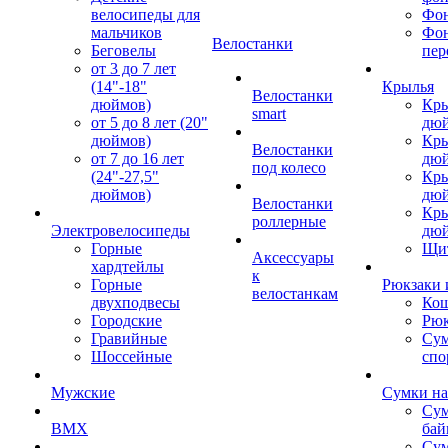
велосипеды для
Фон
мальчиков
Фо
Велостанки
Беговелы
пер
от 3 до 7 лет
(14"-18"
Крылья
Велостанки
дюймов)
Кры
smart
от 5 до 8 лет (20"
дю
дюймов)
Кры
Велостанки
от 7 до 16 лет
дю
под колесо
(24"-27,5"
Кры
дюймов)
дю
Велостанки
Кры
роллерные
Электровелосипеды
дю
Горные
Щи
Аксессуары
хардтейлы
к
Горные
Рюкзаки 
велостанкам
двухподвесы
Кош
Городские
Рюк
Гравийные
Су
Шоссейные
спо
Мужские
Сумки на
Сум
BMX
бай
Сум