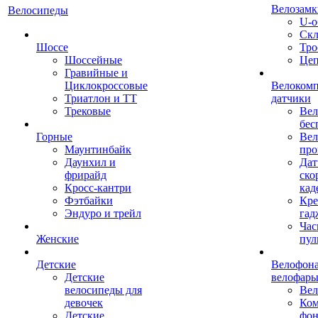
Велозамк
Велосипеды
U-о
Скл
Шоссе
Тро
Шоссейные
Це
Гравийные и
Циклокроссовые
Велоком
Триатлон и ТТ
датчики
Трековые
Вел
бес
Горные
Вел
Маунтинбайк
про
Даунхил и
Дат
фрирайд
ско
Кросс-кантри
кад
Фэтбайки
Кре
Эндуро и трейл
гад
Час
Женские
пул
Детские
Велофона
Детские
велофар
велосипеды для
Ве
девочек
Ком
Детские
фон