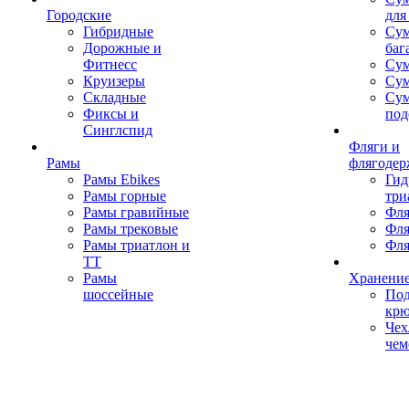
Городские
для
Гибридные
Сум
Дорожные и
баг
Фитнесс
Сум
Круизеры
Сум
Складные
Су
Фиксы и
под
Синглспид
Фляги и
Рамы
флягодер
Рамы Ebikes
Гид
Рамы горные
три
Рамы гравийные
Фля
Рамы трековые
Фля
Рамы триатлон и
Фля
ТТ
Рамы
Хранение
шоссейные
Под
кр
Чех
чем