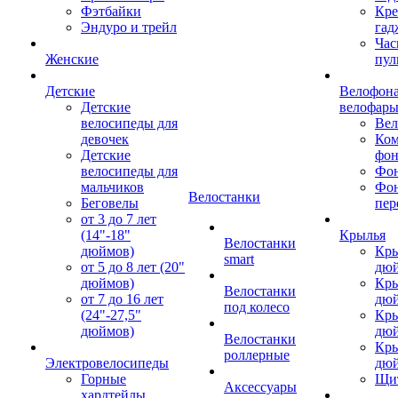
Фэтбайки
Кре
Эндуро и трейл
гад
Час
Женские
пул
Детские
Велофона
Детские
велофар
велосипеды для
Ве
девочек
Ком
Детские
фон
велосипеды для
Фон
мальчиков
Фо
Велостанки
Беговелы
пер
от 3 до 7 лет
(14"-18"
Крылья
Велостанки
дюймов)
Кры
smart
от 5 до 8 лет (20"
дю
дюймов)
Кры
Велостанки
от 7 до 16 лет
дю
под колесо
(24"-27,5"
Кры
дюймов)
дю
Велостанки
Кры
роллерные
Электровелосипеды
дю
Горные
Щи
Аксессуары
хардтейлы