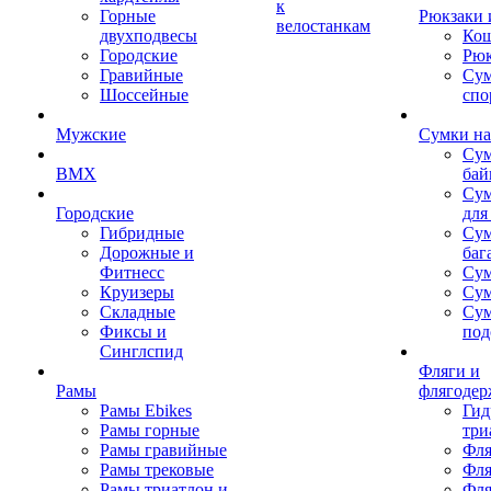
к
Горные
Рюкзаки 
велостанкам
двухподвесы
Кош
Городские
Рюк
Гравийные
Су
Шоссейные
спо
Мужские
Сумки на
Сум
BMX
бай
Сум
Городские
для
Гибридные
Сум
Дорожные и
баг
Фитнесс
Сум
Круизеры
Сум
Складные
Су
Фиксы и
под
Синглспид
Фляги и
Рамы
флягодер
Рамы Ebikes
Гид
Рамы горные
три
Рамы гравийные
Фля
Рамы трековые
Фля
Рамы триатлон и
Фля