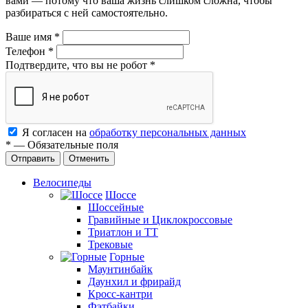
вами — потому что ваша жизнь слишком сложна, чтобы
разбираться с ней самостоятельно.
Ваше имя
*
Телефон
*
Подтвердите, что вы не робот
*
Я согласен на
обработку персональных данных
*
—
Обязательные поля
Отменить
Велосипеды
Шоссе
Шоссейные
Гравийные и Циклокроссовые
Триатлон и ТТ
Трековые
Горные
Маунтинбайк
Даунхил и фрирайд
Кросс-кантри
Фэтбайки