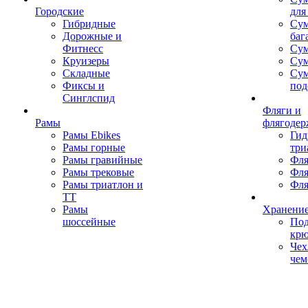
Городские
для
Гибридные
Сум
Дорожные и
баг
Фитнесс
Сум
Круизеры
Сум
Складные
Су
Фиксы и
под
Синглспид
Фляги и
Рамы
флягодер
Рамы Ebikes
Гид
Рамы горные
три
Рамы гравийные
Фля
Рамы трековые
Фля
Рамы триатлон и
Фля
ТТ
Рамы
Хранение
шоссейные
Под
кр
Чех
чем