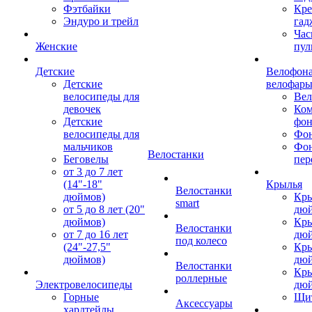
Фэтбайки
Кре
Эндуро и трейл
гад
Час
Женские
пул
Детские
Велофона
Детские
велофар
велосипеды для
Ве
девочек
Ком
Детские
фон
велосипеды для
Фон
мальчиков
Фо
Велостанки
Беговелы
пер
от 3 до 7 лет
(14"-18"
Крылья
Велостанки
дюймов)
Кры
smart
от 5 до 8 лет (20"
дю
дюймов)
Кры
Велостанки
от 7 до 16 лет
дю
под колесо
(24"-27,5"
Кры
дюймов)
дю
Велостанки
Кры
роллерные
Электровелосипеды
дю
Горные
Щи
Аксессуары
хардтейлы