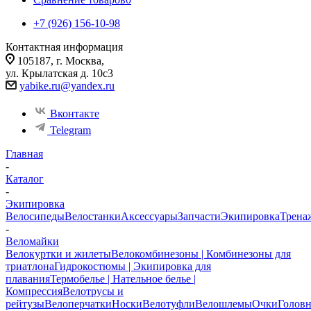
+7 (926) 156-10-98
Контактная информация
105187, г. Москва,
ул. Крылатская д. 10с3
yabike.ru@yandex.ru
Вконтакте
Telegram
Главная
-
Каталог
-
Экипировка
Велосипеды
Велостанки
Аксессуары
Запчасти
Экипировка
Трена
-
Веломайки
Велокуртки и жилеты
Велокомбинезоны | Комбинезоны для
триатлона
Гидрокостюмы | Экипировка для
плавания
Термобелье | Нательное белье |
Компрессия
Велотрусы и
рейтузы
Велоперчатки
Носки
Велотуфли
Велошлемы
Очки
Голов