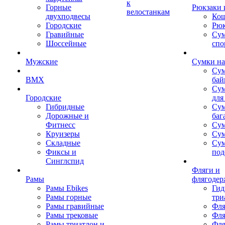
к
Горные
Рюкзаки 
велостанкам
двухподвесы
Кош
Городские
Рюк
Гравийные
Су
Шоссейные
спо
Мужские
Сумки на
Сум
BMX
бай
Сум
Городские
для
Гибридные
Сум
Дорожные и
баг
Фитнесс
Сум
Круизеры
Сум
Складные
Су
Фиксы и
под
Синглспид
Фляги и
Рамы
флягодер
Рамы Ebikes
Гид
Рамы горные
три
Рамы гравийные
Фля
Рамы трековые
Фля
Рамы триатлон и
Фля