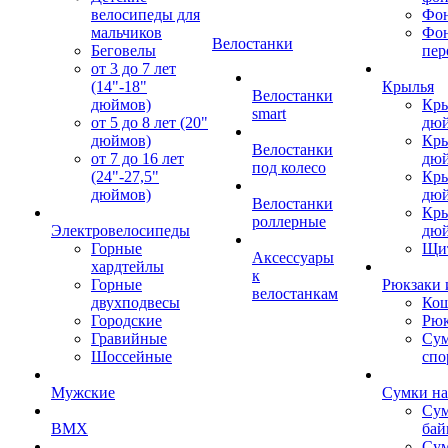
велосипеды для
Фон
мальчиков
Фо
Велостанки
Беговелы
пер
от 3 до 7 лет
(14"-18"
Крылья
Велостанки
дюймов)
Кры
smart
от 5 до 8 лет (20"
дю
дюймов)
Кры
Велостанки
от 7 до 16 лет
дю
под колесо
(24"-27,5"
Кры
дюймов)
дю
Велостанки
Кры
роллерные
Электровелосипеды
дю
Горные
Щи
Аксессуары
хардтейлы
к
Горные
Рюкзаки 
велостанкам
двухподвесы
Кош
Городские
Рюк
Гравийные
Су
Шоссейные
спо
Мужские
Сумки на
Сум
BMX
бай
Сум