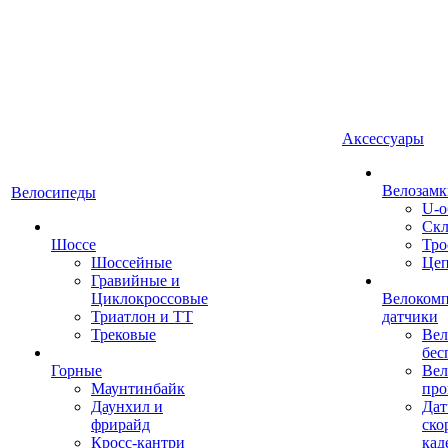
Аксессуары
Велозамк
Велосипеды
U-о
Скл
Шоссе
Тро
Шоссейные
Це
Гравийные и
Циклокроссовые
Велоком
Триатлон и ТТ
датчики
Трековые
Вел
бес
Горные
Вел
Маунтинбайк
про
Даунхил и
Дат
фрирайд
ско
Кросс-кантри
кад