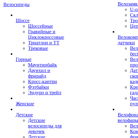
Велозамк
Велосипеды
U-о
Скл
Шоссе
Тро
Шоссейные
Це
Гравийные и
Циклокроссовые
Велоком
Триатлон и ТТ
датчики
Трековые
Вел
бес
Горные
Вел
Маунтинбайк
про
Даунхил и
Дат
фрирайд
ско
Кросс-кантри
кад
Фэтбайки
Кре
Эндуро и трейл
гад
Час
Женские
пул
Детские
Велофона
Детские
велофар
велосипеды для
Ве
девочек
Ком
Детские
фон