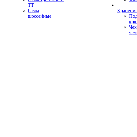
ТТ
Рамы
Хранение
шоссейные
Под
кр
Чех
чем