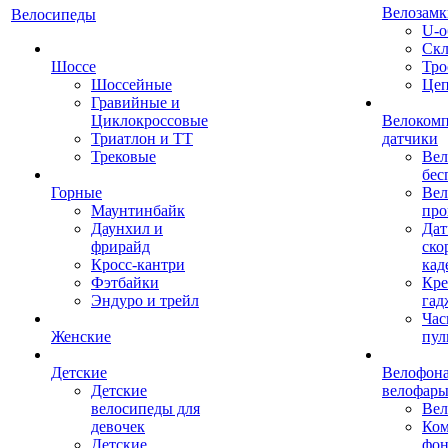
Велозамк
Велосипеды
U-о
Скл
Шоссе
Тро
Шоссейные
Це
Гравийные и
Циклокроссовые
Велоком
Триатлон и ТТ
датчики
Трековые
Вел
бес
Горные
Вел
Маунтинбайк
про
Даунхил и
Дат
фрирайд
ско
Кросс-кантри
кад
Фэтбайки
Кре
Эндуро и трейл
гад
Час
Женские
пул
Детские
Велофона
Детские
велофар
велосипеды для
Ве
девочек
Ком
Детские
фон