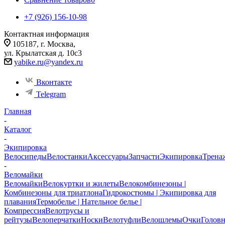
+7 (926) 156-10-98
Контактная информация
105187, г. Москва,
ул. Крылатская д. 10с3
yabike.ru@yandex.ru
Вконтакте
Telegram
Главная
-
Каталог
-
Экипировка
Велосипеды
Велостанки
Аксессуары
Запчасти
Экипировка
Трена
-
Веломайки
Веломайки
Велокуртки и жилеты
Велокомбинезоны |
Комбинезоны для триатлона
Гидрокостюмы | Экипировка для
плавания
Термобелье | Нательное белье |
Компрессия
Велотрусы и
рейтузы
Велоперчатки
Носки
Велотуфли
Велошлемы
Очки
Голов