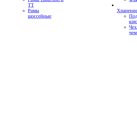
ТТ
Рамы
Хранение
шоссейные
Под
кр
Чех
чем