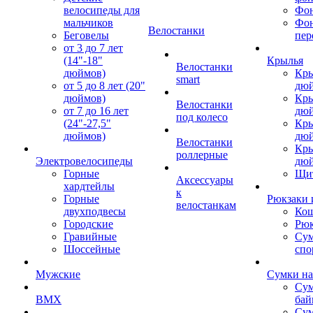
велосипеды для
Фон
мальчиков
Фо
Велостанки
Беговелы
пер
от 3 до 7 лет
(14"-18"
Крылья
Велостанки
дюймов)
Кры
smart
от 5 до 8 лет (20"
дю
дюймов)
Кры
Велостанки
от 7 до 16 лет
дю
под колесо
(24"-27,5"
Кры
дюймов)
дю
Велостанки
Кры
роллерные
Электровелосипеды
дю
Горные
Щи
Аксессуары
хардтейлы
к
Горные
Рюкзаки 
велостанкам
двухподвесы
Кош
Городские
Рюк
Гравийные
Су
Шоссейные
спо
Мужские
Сумки на
Сум
BMX
бай
Сум