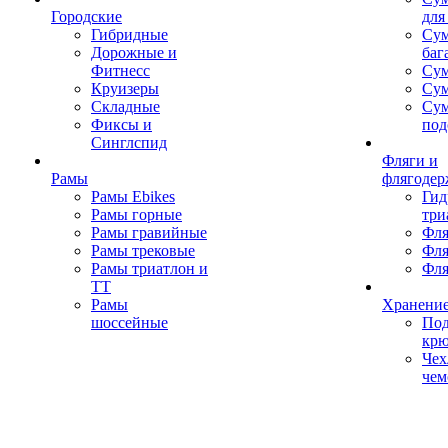
Городские
для
Гибридные
Сум
Дорожные и
баг
Фитнесс
Сум
Круизеры
Сум
Складные
Су
Фиксы и
под
Синглспид
Фляги и
Рамы
флягодер
Рамы Ebikes
Гид
Рамы горные
три
Рамы гравийные
Фля
Рамы трековые
Фля
Рамы триатлон и
Фля
ТТ
Рамы
Хранение
шоссейные
Под
кр
Чех
чем