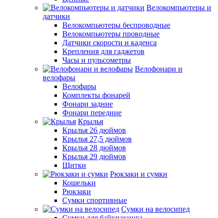
Велокомпьютеры и
датчики
Велокомпьютеры беспроводные
Велокомпьютеры проводные
Датчики скорости и каденса
Крепления для гаджетов
Часы и пульсометры
Велофонари и
велофары
Велофары
Комплекты фонарей
Фонари задние
Фонари передние
Крылья
Крылья 26 дюймов
Крылья 27,5 дюймов
Крылья 28 дюймов
Крылья 29 дюймов
Щитки
Рюкзаки и сумки
Кошельки
Рюкзаки
Сумки спортивные
Сумки на велосипед
Сумки для байкпакинга