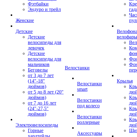
Фэтбайки
Кре
Эндуро и трейл
гад
Час
Женские
пул
Детские
Велофона
Детские
велофар
велосипеды для
Ве
девочек
Ком
Детские
фон
велосипеды для
Фон
мальчиков
Фо
Велостанки
Беговелы
пер
от 3 до 7 лет
(14"-18"
Крылья
Велостанки
дюймов)
Кры
smart
от 5 до 8 лет (20"
дю
дюймов)
Кры
Велостанки
от 7 до 16 лет
дю
под колесо
(24"-27,5"
Кры
дюймов)
дю
Велостанки
Кры
роллерные
Электровелосипеды
дю
Горные
Щи
Аксессуары
хардтейлы