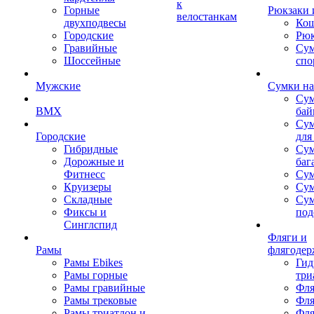
к
Горные
Рюкзаки 
велостанкам
двухподвесы
Кош
Городские
Рюк
Гравийные
Су
Шоссейные
спо
Мужские
Сумки на
Сум
BMX
бай
Сум
Городские
для
Гибридные
Сум
Дорожные и
баг
Фитнесс
Сум
Круизеры
Сум
Складные
Су
Фиксы и
под
Синглспид
Фляги и
Рамы
флягодер
Рамы Ebikes
Гид
Рамы горные
три
Рамы гравийные
Фля
Рамы трековые
Фля
Рамы триатлон и
Фля