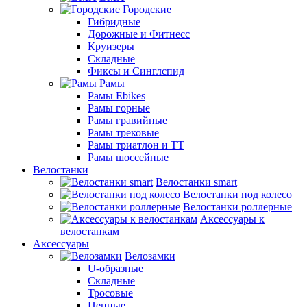
Городские
Гибридные
Дорожные и Фитнесс
Круизеры
Складные
Фиксы и Синглспид
Рамы
Рамы Ebikes
Рамы горные
Рамы гравийные
Рамы трековые
Рамы триатлон и ТТ
Рамы шоссейные
Велостанки
Велостанки smart
Велостанки под колесо
Велостанки роллерные
Аксессуары к
велостанкам
Аксессуары
Велозамки
U-образные
Складные
Тросовые
Цепные