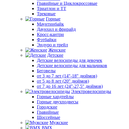
Гравийные и Циклокроссовые
Триатлон и ТТ
Трековые
Горные
Маунтинбайк
Даунхил и фрирайд
Кросс-кантри
Фэтбайки
Эндуро и трейл
Женские
Детские
Детские велосипеды для девочек
Детские велосипеды для мальчиков
Беговелы
от 3 до 7 лет (14"-18" дюймов)
от 5 до 8 лет (20" дюймов)
от 7 до 16 лет (24"-27,5" дюймов)
Электровелосипеды
Горные хардтейлы
Горные двухподвесы
Городские
Гравийные
Шоссейные
Мужские
BMX