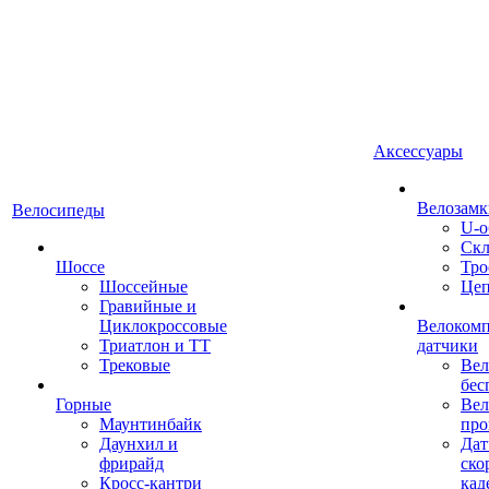
Аксессуары
Велозамк
Велосипеды
U-о
Скл
Шоссе
Тро
Шоссейные
Це
Гравийные и
Циклокроссовые
Велоком
Триатлон и ТТ
датчики
Трековые
Вел
бес
Горные
Вел
Маунтинбайк
про
Даунхил и
Дат
фрирайд
ско
Кросс-кантри
кад